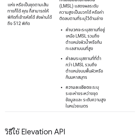
แห่ง หรือเป็นชุดตามเส้น
(LMSL) แสดงผลระดับ
ทางก็ได้ คุณ ก็สามารถให้
ความสูงเป็นบวกได้ หรือค่า
พิกัดที่เข้ารหัสได้ ส่งผ่านได้
ติดลบตามที่ระบุไว้ด้านล่าง
ถึง 512 พิกัด
ค่าบวก
จะระบุสถานที่อยู่
เหนือ LMSL รวมถึง
ตำแหน่งผิวน้ำหรือก้น
ทะเลสาบบนที่สูง
ค่าลบ
ระบุสถานที่ที่ต่ำ
กว่า LMSL รวมถึง
ตำแหน่งบนพื้นผิวหรือ
ก้นมหาสมุทร
ความละเอียด
จะระบุ
ระยะห่างระหว่างจุด
ข้อมูลและ ระดับความสูง
ในหน่วยเมตร
วิธีใช้ Elevation API