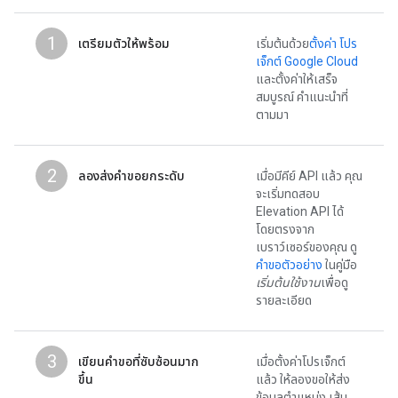
1
เตรียมตัวให้พร้อม
เริ่มต้นด้วย
ตั้งค่า โปร
เจ็กต์ Google Cloud
และตั้งค่าให้เสร็จ
สมบูรณ์ คำแนะนำที่
ตามมา
2
ลองส่งคำขอยกระดับ
เมื่อมีคีย์ API แล้ว คุณ
จะเริ่มทดสอบ
Elevation API ได้
โดยตรงจาก
เบราว์เซอร์ของคุณ ดู
คำขอตัวอย่าง
ในคู่มือ
เริ่มต้นใช้งาน
เพื่อดู
รายละเอียด
3
เขียนคําขอที่ซับซ้อนมาก
เมื่อตั้งค่าโปรเจ็กต์
ขึ้น
แล้ว ให้ลองขอให้ส่ง
ข้อมูลตำแหน่ง เส้น