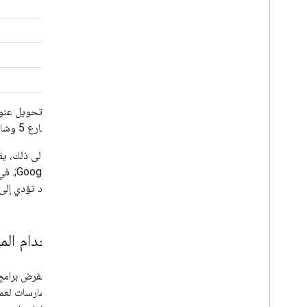
>
#
%
|
التالي: "شارع 5 وشارع مين". بشكل عام، يجب إنشاء عنوان URL من أجزائه، مع التعامل مع أي بيانات أدخلها المستخدم كأحرف حرفية.
&quot
مَعلمات قد تؤدي إلى إنشاء
الاستخدام المهذّب 
أفضل الممارسات لعم