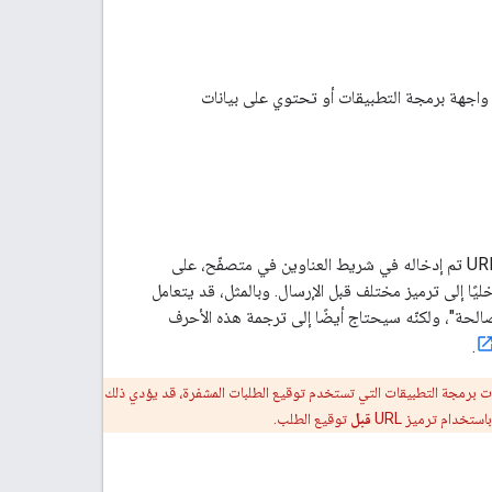
 خرائط Google&quot; التي تستخدم مفاتيح واجهة برمجة التطبيقات أو تحتوي على بيانات
قد يبدو لك أنّ عنوان URL "صالح" هو أمر بديهي، ولكن هذا ليس صحيحًا تمامًا. قد يحتوي عنوان URL تم إدخاله في شريط العناوين في متصفّح، على
يًا إلى ترميز مختلف قبل الإرسال. وبالمثل، قد يتعامل
ل إدخال UTF-8 مع عناوين URL التي تتضمّن أحرف UTF-8 على أنّها "صالحة"، ولكنّه سيحتاج أيضًا إلى ترجمة هذه الأحرف
.
ًا بترميز عنوان URI للطلب باستخدام ترميز URL قبل إرساله. في واجهات برمجة التطبيقات التي تستخدم توقيع الطلبات المشفرة، قد يؤدي ذلك
تخدام ترميز URL
قبل
توقيع الطلب.