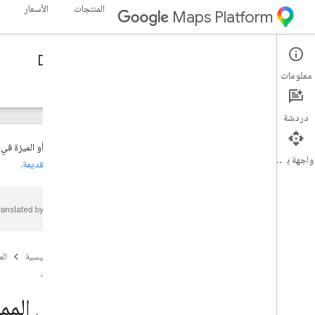
المنتجات
الأسعار
Maps Platform
Directions API (Legacy)
Web Services
معلومات
الأدلة
الموارد
دردشة
هذا المنتج أو الميزة ف
واجهة برمجة التطبيقات
والميزات القديمة
.
الدعم
خيارات الدعم
الأسئلة الشائعة حول "خرائط Google"
الاطّلاع على آخر المعلومات
ملاحظات حول الإصدار
الصفحة الرئيسية
ال
الموارد
أفضل الممارسات
أفضل الممارسات لخدمة الويب