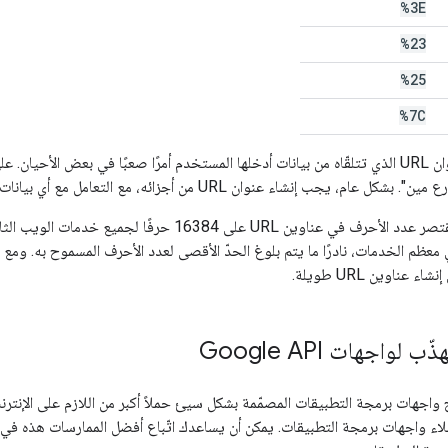
%3E
%23
%25
%7C
قد يكون تحويل عنوان URL الذي تتلقّاه من بيانات أدخلها المستخدم أمرًا صعبًا في بعض 
Google;. في معظم الخدمات، نادرًا ما يتم بلوغ الحدّ الأقصى لعدد الأحرف المسموح به.
 عناوين URL طويلة.
لواجهات Google API
لاء واجهات برمجة التطبيقات. يمكن أن يساعدك اتّباع أفضل الممارسات هذه ف