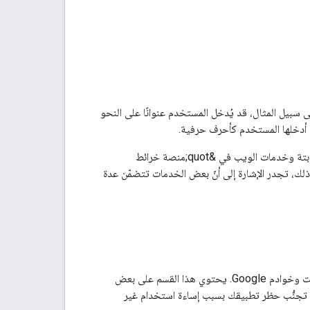
الأحيان. على سبيل المثال، قد يُدخل المستخدم عنوانًا على النحو
بالإضافة إلى ذلك، يقتصر عدد الأحرف في عناوين URL على 16384 حرفًا لجميع خدمات الويب الثابتة وخدمات الويب في &quot;منصة خرائط
 ومع ذلك، تجدر الإشارة إلى أنّ بعض الخدمات تتضمّن عدة
يمكن أن تفرض برامج واجهات برمجة التطبيقات المصمّمة بشكل سيئ حملاً أكبر من اللازم على الإنترنت وخوادم Google. يحتوي هذا القسم على بعض
ي تجنُّب حظر تطبيقك بسبب إساءة استخدام غير