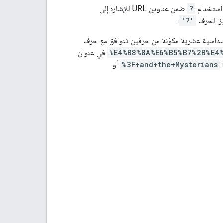
 استخدام
?
ضمن عناوين URL للإشارة إلى
.
'?'
اسية عشرية مكوّنة من حرفين تتوافق مع حرف
%E4%B8%8A%E6%B5%B7%2B%E4
في عنوان
%3F+and+the+Mysterians
أو