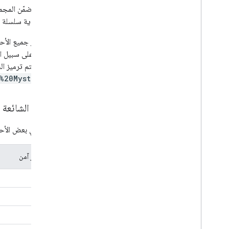
تتضمّن المجم
بداية سلسلة طلب البحث.
يتم ترميز جميع الأحرف الت
UTF-8. على سبيل المثال، سيتم ترميز
URL. سيتم ترميز السلسلة
%20Mysterians
الأحرف الشائعة 
في ما يلي بعض الأحر
حرف غير آمن
مسافة
"
<