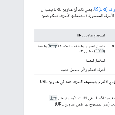
د (URI)
. يعني ذلك أنّ عناوين URL يجب أن
لرقمية المألوفة وبعض الأحرف المحجوزة لاستخدامها كأحرف تحكّم ضمن
استخدام عناوين URL
http
a 
سلاسل النصوص واستخدام المخطط (
) والمنفذ
8080
(
) وما إلى ذلك
السلاسل النصية
أحرف التحكّم و/أو السلاسل النصية
عند إنشاء عنوان URL صالح، يجب التأكّد من أنّه يحتوي على الأحرف المعروضة في الجدول فقط. يؤدي الالتزام بمجموعة الأحرف هذه في عناوين URL
 ترميز الأحرف في اللغات الأجنبية، مثل
上海
، باستخدام الأحرف المذكورة أعلاه. وفقًا للاتفاقيات الشائعة، غالبًا ما يتم تمثيل المسافات (غير المسموح بها ضمن عناوين URL)