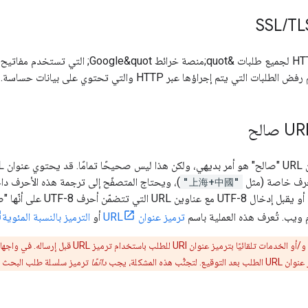
/
TL
يجب استخدام HTTPS لجميع طلبات &quot;منصة
التي يتم إجراؤها عبر HTTP والتي تحتوي على بيانات حساسة.
أحرف خاصة (مثل
"上海+中國"
)، ويحتاج المتصفّح إلى ترجمة هذه الأحرف داخل
أي رمز برمجي ينشئ أو يقب
م ويب. تُعرف هذه العملية باسم
ترميز عنوان URL
أو
الترميز بالنسبة المئوية
: قد تقوم المتصفّحات و/أو الخدمات تلقائي
هذه المشكلة، يجب
دائمًا
ترميز سلسلة طلب البحث باس