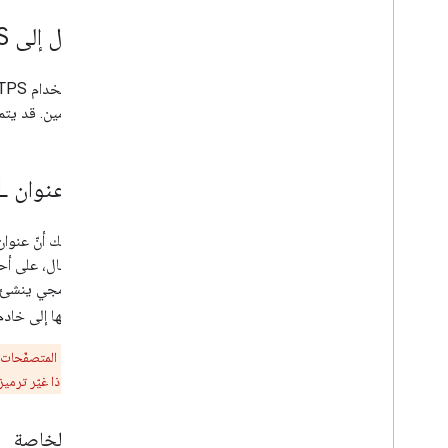
الوصول إلى SSL
S
المستخدمين. قد يتم رفض الطلبات 
إنشاء عنوان URL صالح
سبيل المثال، على 
قبل إرسالها إلى خاد
تنبيه
إلى إبطال التوقيع، إذا غيّر ترميز عنوان URL الطلب بعد التوقيع. لتجنُّب 
الرموز الخاصة