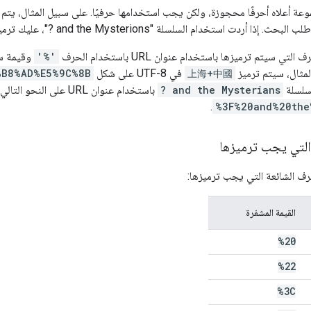
وعة أعلاه أحرفًا محجوزة، ولكن يجب استخدامها حرفيًا. على سبيل المثال، يتم
 إذا أردت استخدام السلسلة "‎? and the Mysterions"، عليك ترميز الحرف
ي سيتم ترميزها باستخدام عنوان URL باستخدام الحرف
'%'
وقيمة سد
上海+中國
في UTF-8 على شكل
%B8%AD%E5%9C%8B
? and the Mysterians
باستخدام عنوان URL على النحو التالي:
.
%3F%20and%20the
التي يجب ترميزها
ف الشائعة التي يجب ترميزها:
القيمة المشفرة
%20
%22
%3C