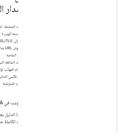
Clientl
Libraries
(الإصدار ال
الفوترة والمراقبة
الاستخدام والفوترة
على هذه الصفحة
إعداد التقارير والمراقبة
ما هي خدمة الويب؟
الوصول إلى SSL/TLS
السياسات والأحكام
إنشاء عنوان URL صالح
السياسات والإسناد
الرموز الخاصة
بنود الخدمة
الأحرف الشائعة الت
الاستخدام المهذّب لواجهات PI
الرقود الأسي الثنائ
الطلبات المتزامنة
خدمات الويب في &quot;منصة خرائط Google&quot; هي مجموعة من واجهات HTTP لخدمات Google التي توفّر بيانات جغرافية لتطبيقات الخرائط.
يوضّح هذا الدليل بع
المستندات الكاملة حول Directions API (الإصدار 