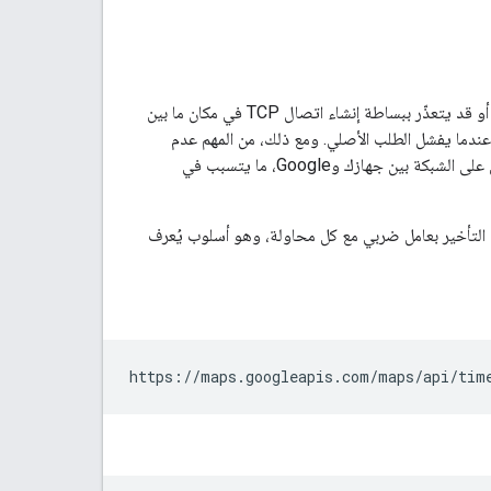
في حالات نادرة، قد يحدث خطأ أثناء معالجة طلبك، وقد تتلقّى رمز استجابة HTTP 4XX أو 5XX، أو قد يتعذّر ببساطة إنشاء اتصال TCP في مكان ما بين
قد ينجح عندما يفشل الطلب الأصلي. ومع ذلك، من المهم عدم
تكرار طلباتك إلى خوادم Google بشكل متواصل. يمكن أن يؤدي هذا السلوك المتكرّر إلى زيادة الحمل على الشبكة بين جهازك وGoogle، ما يتسبب في
ادة التأخير بعامل ضربي مع كل محاولة، وهو أسلوب يُعرف
https://maps.googleapis.com/maps/api/tim