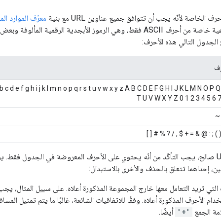
 الخاصة لأنّه يجب أن تتوافق جميع عناوين URL مع بنية
معرّف الموارد الموحّ
تتضمّن مجموعة فرعية خاصة من أحرف ASCII فقط، وهي الرموز الأبجدية ا
رف
b c d e f g h i j k l m n o p q r s t u v w x y z A B C D E F G H I J K L M N O P 
T U V W X Y Z 0 1 2 3 4 5 6 7
- 
! * ' ( ) ; : @ & = + $ , / ? % 
ين، إحداهما تتعلق بالحذف والأخرى بالاستبدال:
 التي تريد التعامل معها خارج المجموعة المذكورة أعلاه. على سبيل المثال، يجب
مة الجمع
'+'
أيضًا.