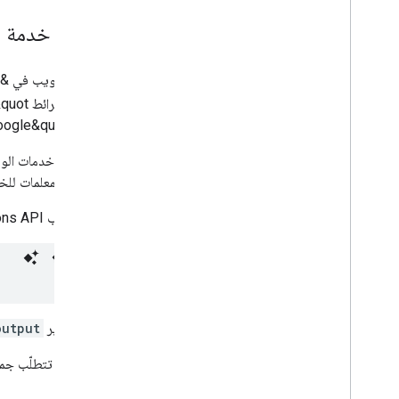
ما هي خدمة ا
&quot;خرائط Google&quot;. تم تصميم هذه الخدمات لاستخدامها مع خريطة، وذلك وفقًا
خرائط Google&quot;.
JSON كمعلمات للخدمات. وبشكل عام، تعرض هذه الخدمات البيانات في نص الرد بتنسيق JSON أو XML لتحليلها و/أو معالجتها من خلال تطبيقك.
يكون طلب Directions API (الإصدار القديم) عادةً بالتنسيق التالي:
حيث يشير
output
ملاحظة
: تتطلّب جميع تطبيقات ions API