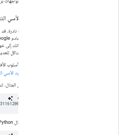
مقصودة لواجهات برم
الرقود الأسي الثن
حدوث مشاكل للعديد 
ويتمثّل الأسلوب الأف
باسم
الرقود الأسي ال
على سبيل المثال، لنفترض 
31161200&key=
YOUR_API_KEY
يوضّح مثال Python التالي كيفية تقديم الطلب مع التراجع الأسي: