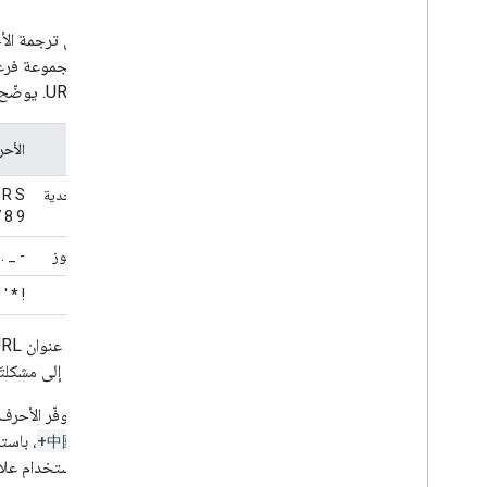
نحتاج إلى ترجمة الأحرف
عناوين URL. يوضّح الجدول التالي هذه الأحرف:
ضبط
الأح
أحرف أبجدية
Q R S
رقمية
 8 9
غير محجوز
_ . ~
تم الحجز
# [ ]
بشكل عام إلى مشكلتَ
تتوفّر الأحرف
+中國
باستخدام علا