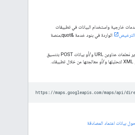
 &quot;منصة خرائط Google&quot; هي واجهة لطلب بيانات Maps API من خدمات خارجية واستخدام البيانات في تطبيقات
الترخيص
الواردة في بنود خدمة &quot;منصة
تستخدم خدمات الويب في واجهات Maps API طلبات HTTP(S) إلى عناوين URL معيّنة، مع تمرير مَعلمات عناوين URL و/أو بيانات POST بتنسيق
https://maps.googleapis.com/maps/api/dir
ول بيانات اعتماد المصادقة