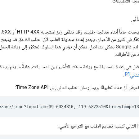
جة التطبيقات.
ائي
جهازك وخادم Google. في كثير من الأحيان، يجدر إعادة محاولة الطلب لأنّ الطلب اللاحق 
من الأطراف.
ضل في إعادة المحاولة مع زيادة حالات التأخير بين المحاولات. عادةً ما يتم زي
ثنائي
.
أنّ هناك تطبيقًا يريد إرسال الطلب التالي إلى Time Zone API:
ezone/json?location=39.6034810,-119.6822510&timestamp=13