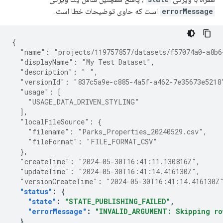
errorMessage
است که حاوی توضیحات خطا است.
{
"name"
:
"projects/119757857/datasets/f57074a0-a8b6
"displayName"
:
"My Test Dataset"
,
"description"
:
" "
,
"versionId"
:
"837c5a9e-c885-4a5f-a462-7e35673e5218
"usage"
:
[
"USAGE_DATA_DRIVEN_STYLING"
],
"localFileSource"
:
{
"filename"
:
"Parks_Properties_20240529.csv"
,
"fileFormat"
:
"FILE_FORMAT_CSV"
},
"createTime"
:
"2024-05-30T16:41:11.130816Z"
,
"updateTime"
:
"2024-05-30T16:41:14.416130Z"
,
"versionCreateTime"
:
"2024-05-30T16:41:14.416130Z
"status"
:
{
"state"
:
"STATE_PUBLISHING_FAILED"
,
"errorMessage"
:
"INVALID_ARGUMENT: Skipping ro
},