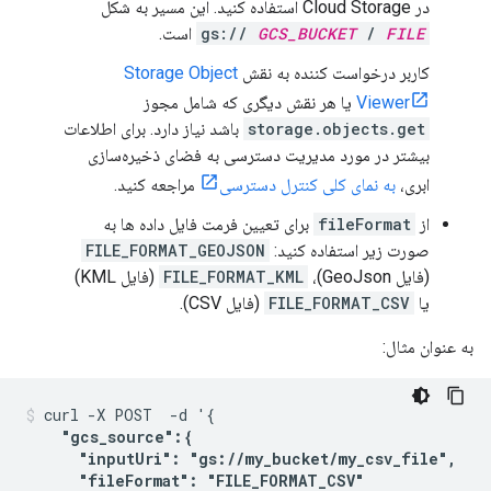
در Cloud Storage استفاده کنید. این مسیر به شکل
FILE
/
GCS_BUCKET
gs://
است.
کاربر درخواست کننده به نقش
Storage Object
Viewer
یا هر نقش دیگری که شامل مجوز
storage.objects.get
باشد نیاز دارد. برای اطلاعات
بیشتر در مورد مدیریت دسترسی به فضای ذخیره‌سازی
ابری،
به نمای کلی کنترل دسترسی
مراجعه کنید.
از
fileFormat
برای تعیین فرمت فایل داده ها به
صورت زیر استفاده کنید:
FILE_FORMAT_GEOJSON
(فایل GeoJson)،
FILE_FORMAT_KML
(فایل KML)
یا
FILE_FORMAT_CSV
(فایل CSV).
به عنوان مثال:
curl -X POST  -d '{

"gcs_source":{

      "inputUri": "gs://my_bucket/my_csv_file",

      "fileFormat": "FILE_FORMAT_CSV"