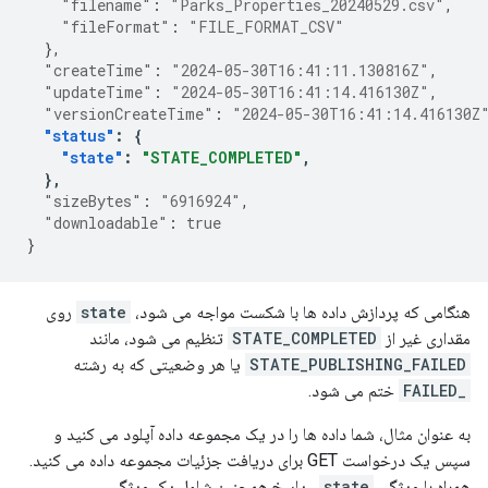
"filename"
:
"Parks_Properties_20240529.csv"
,
"fileFormat"
:
"FILE_FORMAT_CSV"
},
"createTime"
:
"2024-05-30T16:41:11.130816Z"
,
"updateTime"
:
"2024-05-30T16:41:14.416130Z"
,
"versionCreateTime"
:
"2024-05-30T16:41:14.416130Z
"status"
:
{
"state"
:
"STATE_COMPLETED"
,
},
"sizeBytes"
:
"6916924"
,
"downloadable"
:
true
}
هنگامی که پردازش داده ها با شکست مواجه می شود،
state
روی
مقداری غیر از
STATE_COMPLETED
تنظیم می شود، مانند
STATE_PUBLISHING_FAILED
یا هر وضعیتی که به رشته
_FAILED
ختم می شود.
به عنوان مثال، شما داده ها را در یک مجموعه داده آپلود می کنید و
سپس یک درخواست GET برای دریافت جزئیات مجموعه داده می کنید.
همراه با ویژگی
state
، پاسخ همچنین شامل یک ویژگی