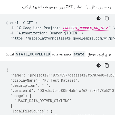
به عنوان مثال، یک تماس GET روی مجموعه داده برقرار کنید:
curl -X GET \

  -H "X-Goog-User-Project: 
PROJECT_NUMBER_OR_ID
" \
  -H "Authorization: Bearer $TOKEN" \

  "https://mapsplatformdatasets.googleapis.com/v1/pr
برای آپلود موفق،
state
مجموعه داده
STATE_COMPLETED
است:
{
"name"
:
"projects/119757857/datasets/f57074a0-a8b6
"displayName"
:
"My Test Dataset"
,
"description"
:
" "
,
"versionId"
:
"837c5a9e-c885-4a5f-a462-7e35673e5218
"usage"
:
[
"USAGE_DATA_DRIVEN_STYLING"
],
"localFileSource"
:
{