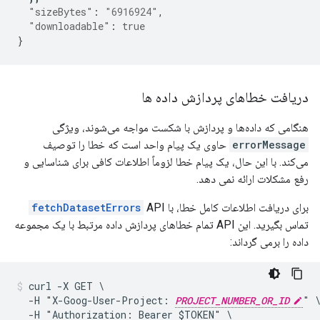
"sizeBytes"
:
"6916924"
,
"downloadable"
:
true
}
دریافت خطاهای پردازش داده ها
هنگامی که داده‌ها و پردازش با شکست مواجه می‌شوند، ویژگی
errorMessage
حاوی یک پیام واحد است که خطا را توصیف
می‌کند. با این حال، یک پیام خطا لزوماً اطلاعات کافی برای شناسایی و
رفع مشکلات ارائه نمی دهد.
برای دریافت اطلاعات کامل خطا، با
API
fetchDatasetErrors
تماس بگیرید. این API تمام خطاهای پردازش داده مرتبط با یک مجموعه
داده را برمی گرداند:
curl -X GET \

  -H "X-Goog-User-Project: 
PROJECT_NUMBER_OR_ID
" \
  -H "Authorization: Bearer $TOKEN" \
