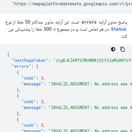
  "https://mapsplatformdatasets.googleapis.com/v1/pr
پاسخ حاوی آرایه
errors
است. این آرایه حاوی حداکثر 50 خطا از نوع
Status
در هر تماس است و در مجموع تا 500 خطا را پشتیبانی می
کند:
{
"nextPageToken"
:
"cigKJkIkMTU3MzM0NjQtYzlmMy00Yz
"errors"
:
[
{
"code"
:
3
,
"message"
:
"INVALID_ARGUMENT: No address was 
},
{
"code"
:
3
,
"message"
:
"INVALID_ARGUMENT: No address was 
},
{
"code"
:
3
,
"message"
:
"INVALID_ARGUMENT: No address was 