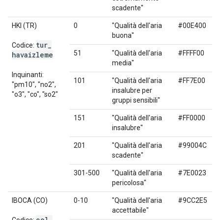
scadente"
HKI (TR)
0
"Qualità dell'aria
#00E400
buona"
tur
_
Codice:
51
"Qualità dell'aria
#FFFF00
havaizleme
media"
Inquinanti:
101
"Qualità dell'aria
#FF7E00
"pm10", "no2",
insalubre per
"o3", "co", "so2"
gruppi sensibili"
151
"Qualità dell'aria
#FF0000
insalubre"
201
"Qualità dell'aria
#99004C
scadente"
301-500
"Qualità dell'aria
#7E0023
pericolosa"
IBOCA (CO)
0-10
"Qualità dell'aria
#9CC2E5
accettabile"
col
_