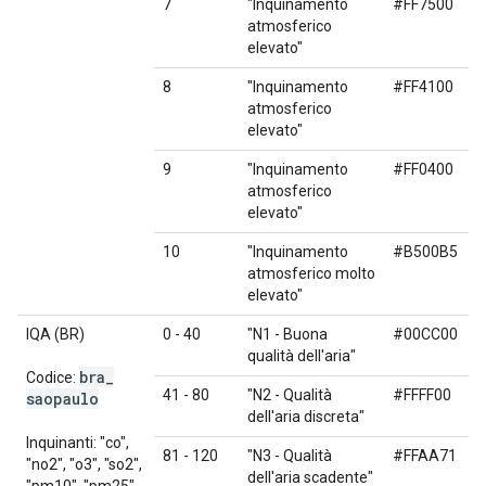
7
"Inquinamento
#FF7500
atmosferico
elevato"
8
"Inquinamento
#FF4100
atmosferico
elevato"
9
"Inquinamento
#FF0400
atmosferico
elevato"
10
"Inquinamento
#B500B5
atmosferico molto
elevato"
IQA (BR)
0 - 40
"N1 - Buona
#00CC00
qualità dell'aria"
bra
_
Codice:
41 - 80
"N2 - Qualità
#FFFF00
saopaulo
dell'aria discreta"
Inquinanti: "co",
81 - 120
"N3 - Qualità
#FFAA71
"no2", "o3", "so2",
dell'aria scadente"