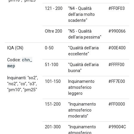
"pm10", "pm25"
121 - 200
"N4 - Qualità
#FF0F03
dell'aria molto
scadente"
Oltre 200
"N5 - Qualità
#990066
dell'aria pessima"
IQA (CN)
0-50
"Qualità dell'aria
#00E400
eccellente"
chn
_
Codice:
51-100
"Qualità dell'aria
#FFFF00
mep
buona"
Inquinanti: "so2",
101-150
Inquinamento
#FF7E00
"no2", "co", "o3",
atmosferico
"pm10", "pm25"
leggero
151-200
"Inquinamento
#FF0000
atmosferico
moderato"
201-300
"Inquinamento
#99004C
atmosferico