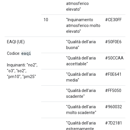
atmosferico
elevato"
10
"Inquinamento
#CE30FF
atmosferico molto
elevato"
EAQI (UE)
"Qualità dell'aria
#50F0E6
buona"
eaqi
Codice:
"Qualità dell'aria
#50CCAA
accettabile"
Inquinanti: "no2",
"o3", "so2",
"Qualità dell'aria
#F0E641
"pm10", "pm25"
media"
"Qualità dell'aria
#FF5050
scadente"
"Qualità dell'aria
#960032
molto scadente"
"Qualità dell'aria
#7D2181
estremamente