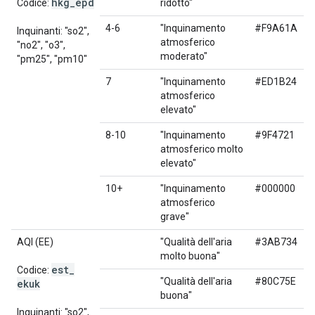
hkg
_
epd
Codice:
ridotto"
4-6
"Inquinamento
#F9A61A
Inquinanti: "so2",
atmosferico
"no2", "o3",
moderato"
"pm25", "pm10"
7
"Inquinamento
#ED1B24
atmosferico
elevato"
8-10
"Inquinamento
#9F4721
atmosferico molto
elevato"
10+
"Inquinamento
#000000
atmosferico
grave"
AQI (EE)
"Qualità dell'aria
#3AB734
molto buona"
est
_
Codice:
"Qualità dell'aria
#80C75E
ekuk
buona"
Inquinanti: "so2",