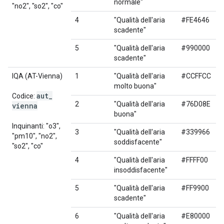
normale"
"no2", "so2", "co"
4
"Qualità dell'aria
#FE4646
scadente"
5
"Qualità dell'aria
#990000
scadente"
IQA (AT-Vienna)
1
"Qualità dell'aria
#CCFFCC
molto buona"
aut
_
Codice:
2
"Qualità dell'aria
#76D08E
vienna
buona"
Inquinanti: "o3",
3
"Qualità dell'aria
#339966
"pm10", "no2",
soddisfacente"
"so2", "co"
4
"Qualità dell'aria
#FFFF00
insoddisfacente"
5
"Qualità dell'aria
#FF9900
scadente"
6
"Qualità dell'aria
#E80000