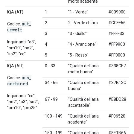
molto scadente"
IQA (AT)
1
"1 - Verde"
#009900
2
2 - Verde chiaro
#CCFF66
aut
_
Codice:
umwelt
3
"3 - Giallo"
#FFFF33
Inquinanti: "o3",
4
"4 - Arancione"
#FF9900
"pm10", "no2",
"so2", "co"
5
"5 - Rosso"
#FF0000
IQA (AU)
0 - 33
"Qualità dell'aria
#338CE7
molto buona"
aus
_
Codice:
34 - 66
"Qualità dell'aria
#37B13C
combined
buona"
Inquinanti: "co",
67 - 99
"Qualità dell'aria
#E8DD28
"no2", "o3", "so2",
accettabile"
"pm10", "pm25"
100 - 149
"Qualità dell'aria
#F06520
scadente"
150 - 199
"Qualità dell'aria
#8E1B66