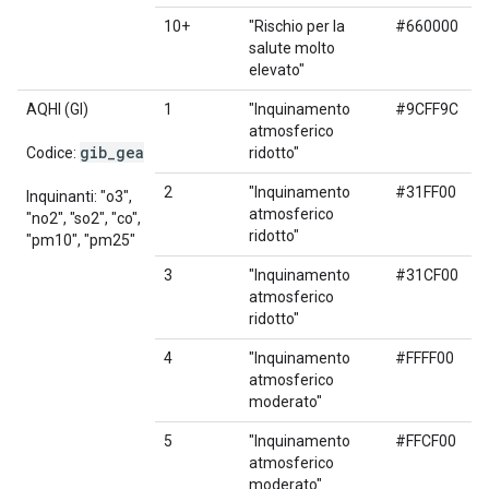
10+
"Rischio per la
#660000
salute molto
elevato"
AQHI (GI)
1
"Inquinamento
#9CFF9C
atmosferico
gib
_
gea
Codice:
ridotto"
2
"Inquinamento
#31FF00
Inquinanti: "o3",
atmosferico
"no2", "so2", "co",
ridotto"
"pm10", "pm25"
3
"Inquinamento
#31CF00
atmosferico
ridotto"
4
"Inquinamento
#FFFF00
atmosferico
moderato"
5
"Inquinamento
#FFCF00
atmosferico
moderato"