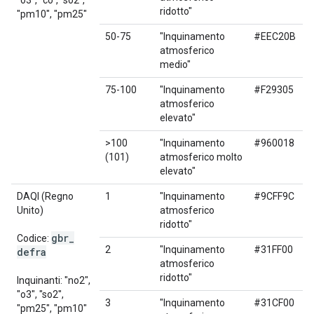
"o3", "co", "so2",
ridotto"
"pm10", "pm25"
50-75
"Inquinamento
#EEC20B
atmosferico
medio"
75-100
"Inquinamento
#F29305
atmosferico
elevato"
>100
"Inquinamento
#960018
(101)
atmosferico molto
elevato"
DAQI (Regno
1
"Inquinamento
#9CFF9C
Unito)
atmosferico
ridotto"
gbr
_
Codice:
2
"Inquinamento
#31FF00
defra
atmosferico
ridotto"
Inquinanti: "no2",
"o3", "so2",
3
"Inquinamento
#31CF00
"pm25", "pm10"