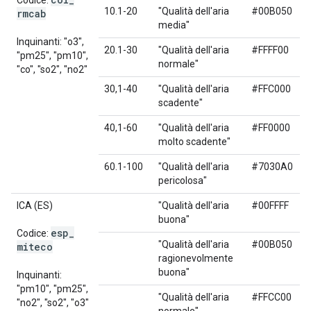
Codice:
10.1-20
"Qualità dell'aria
#00B050
rmcab
media"
Inquinanti: "o3",
20.1-30
"Qualità dell'aria
#FFFF00
"pm25", "pm10",
normale"
"co", "so2", "no2"
30,1-40
"Qualità dell'aria
#FFC000
scadente"
40,1-60
"Qualità dell'aria
#FF0000
molto scadente"
60.1-100
"Qualità dell'aria
#7030A0
pericolosa"
ICA (ES)
"Qualità dell'aria
#00FFFF
buona"
esp
_
Codice:
"Qualità dell'aria
#00B050
miteco
ragionevolmente
buona"
Inquinanti:
"pm10", "pm25",
"Qualità dell'aria
#FFCC00
"no2", "so2", "o3"