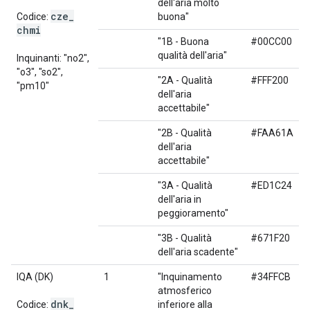
dell'aria molto
cze
_
Codice:
buona"
chmi
"1B - Buona
#00CC00
qualità dell'aria"
Inquinanti: "no2",
"o3", "so2",
"2A - Qualità
#FFF200
"pm10"
dell'aria
accettabile"
"2B - Qualità
#FAA61A
dell'aria
accettabile"
"3A - Qualità
#ED1C24
dell'aria in
peggioramento"
"3B - Qualità
#671F20
dell'aria scadente"
IQA (DK)
1
"Inquinamento
#34FFCB
atmosferico
dnk
_
Codice:
inferiore alla