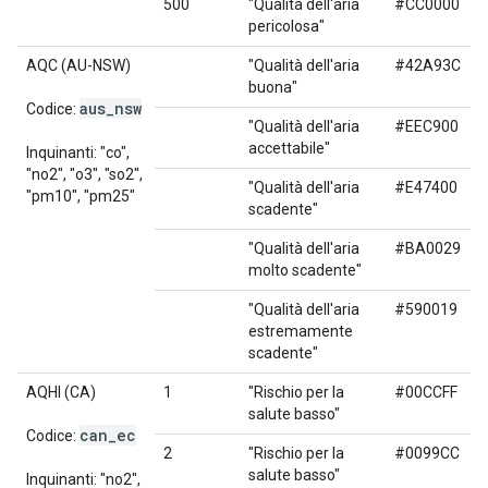
500
"Qualità dell'aria
#CC0000
pericolosa"
AQC (AU-NSW)
"Qualità dell'aria
#42A93C
buona"
aus
_
nsw
Codice:
"Qualità dell'aria
#EEC900
accettabile"
Inquinanti: "co",
"no2", "o3", "so2",
"Qualità dell'aria
#E47400
"pm10", "pm25"
scadente"
"Qualità dell'aria
#BA0029
molto scadente"
"Qualità dell'aria
#590019
estremamente
scadente"
AQHI (CA)
1
"Rischio per la
#00CCFF
salute basso"
can
_
ec
Codice:
2
"Rischio per la
#0099CC
salute basso"
Inquinanti: "no2",