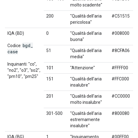
molto scadente"
200
"Qualità dell'aria
#C51515
pericolosa"
IQA (BD)
0
"Qualità dell'aria
#008000
buona"
bgd
_
Codice:
51
"Qualità dell'aria
#8CFA06
case
media"
Inquinanti: "co",
101
"Attenzione"
#FFFF00
"no2", "o3", "so2",
"pm10", "pm25"
151
"Qualità dell'aria
#FFC000
insalubre"
201
"Qualità dell'aria
#CC0000
molto insalubre"
301-500
"Qualità dell'aria
#800080
estremamente
insalubre"
IQA (BG)
1
"Inquinamento
#00FF00