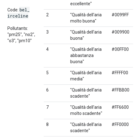
eccellente"
bel
_
Code:
2
"Qualità dell'aria
#0099FF
irceline
molto buona"
Pollutants:
3
"Qualità dell'aria
#009900
"pm25", "no2",
buona"
"o3", "pm10"
4
"Qualità dell'aria
#00FF00
abbastanza
buona"
5
"Qualità dell'aria
#FFFF00
media"
6
"Qualità dell'aria
#FFBB00
scadente"
7
"Qualità dell'aria
#FF6600
molto scadente"
8
"Qualità dell'aria
#FF0000
scadente"