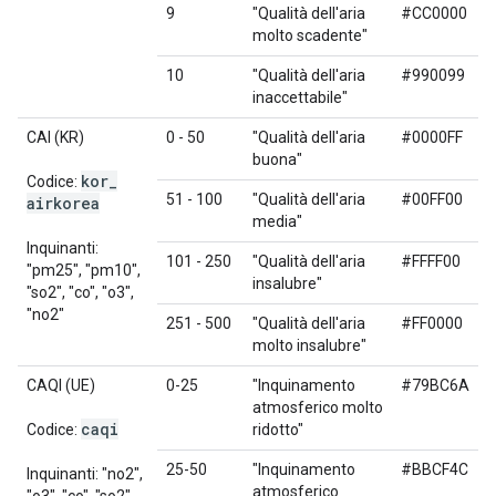
9
"Qualità dell'aria
#CC0000
molto scadente"
10
"Qualità dell'aria
#990099
inaccettabile"
CAI (KR)
0 - 50
"Qualità dell'aria
#0000FF
buona"
kor
_
Codice:
51 - 100
"Qualità dell'aria
#00FF00
airkorea
media"
Inquinanti:
101 - 250
"Qualità dell'aria
#FFFF00
"pm25", "pm10",
insalubre"
"so2", "co", "o3",
"no2"
251 - 500
"Qualità dell'aria
#FF0000
molto insalubre"
CAQI (UE)
0-25
"Inquinamento
#79BC6A
atmosferico molto
caqi
Codice:
ridotto"
25-50
"Inquinamento
#BBCF4C
Inquinanti: "no2",
atmosferico