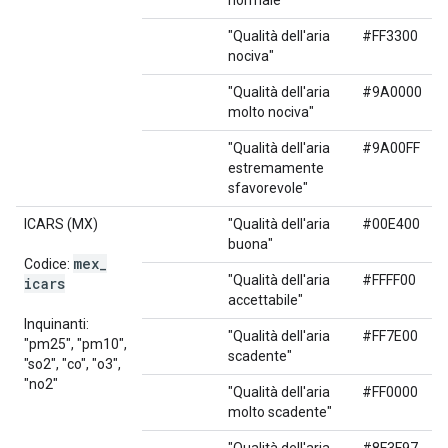
normale"
"Qualità dell'aria
#FF3300
nociva"
"Qualità dell'aria
#9A0000
molto nociva"
"Qualità dell'aria
#9A00FF
estremamente
sfavorevole"
ICARS (MX)
"Qualità dell'aria
#00E400
buona"
mex
_
Codice:
"Qualità dell'aria
#FFFF00
icars
accettabile"
Inquinanti:
"Qualità dell'aria
#FF7E00
"pm25", "pm10",
scadente"
"so2", "co", "o3",
"no2"
"Qualità dell'aria
#FF0000
molto scadente"