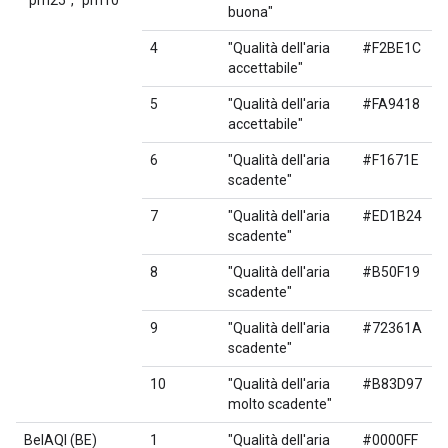
"pm25", "pm10"
buona"
4
"Qualità dell'aria
#F2BE1C
accettabile"
5
"Qualità dell'aria
#FA9418
accettabile"
6
"Qualità dell'aria
#F1671E
scadente"
7
"Qualità dell'aria
#ED1B24
scadente"
8
"Qualità dell'aria
#B50F19
scadente"
9
"Qualità dell'aria
#72361A
scadente"
10
"Qualità dell'aria
#B83D97
molto scadente"
BelAQI (BE)
1
"Qualità dell'aria
#0000FF