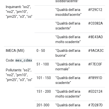
soddisfacente"
Inquinanti: "so2",
"Qualità dell'aria
#F29C12
"no2", "pm10",
insoddisfacente"
"pm25", "o3", "co"
"Qualità dell'aria
#C0382A
scadente"
"Qualità dell'aria
#8E43AD
molto scadente"
IMECA (MX)
0 - 50
"Qualità dell'aria
#9ACA3C
buona"
mex
_
cdmx
Code:
51 - 100
"Qualità dell'aria
#F7EC0F
normale"
Pollutants: "so2",
"no2", "pm10",
101 - 150
"Qualità dell'aria
#F8991D
"pm25", "o3", "co"
scadente"
151 - 200
"Qualità dell'aria
#ED2124
molto scadente"
201-300
"Qualità dell'aria
#7D287D