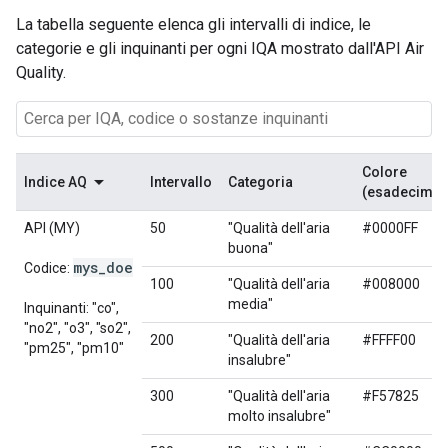
La tabella seguente elenca gli intervalli di indice, le
categorie e gli inquinanti per ogni IQA mostrato dall'API Air
Quality.
Colore
Indice AQ
Intervallo
Categoria
(esadecimal
API (MY)
50
"Qualità dell'aria
#0000FF
buona"
mys
_
doe
Codice:
100
"Qualità dell'aria
#008000
media"
Inquinanti: "co",
"no2", "o3", "so2",
200
"Qualità dell'aria
#FFFF00
"pm25", "pm10"
insalubre"
300
"Qualità dell'aria
#F57825
molto insalubre"