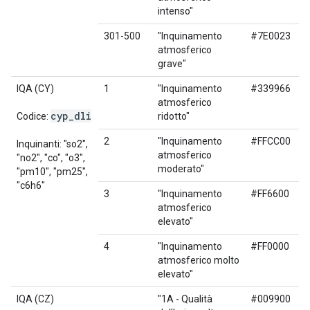
intenso"
301-500
"Inquinamento
#7E0023
atmosferico
grave"
IQA (CY)
1
"Inquinamento
#339966
atmosferico
cyp
_
dli
Codice:
ridotto"
2
"Inquinamento
#FFCC00
Inquinanti: "so2",
atmosferico
"no2", "co", "o3",
moderato"
"pm10", "pm25",
"c6h6"
3
"Inquinamento
#FF6600
atmosferico
elevato"
4
"Inquinamento
#FF0000
atmosferico molto
elevato"
IQA (CZ)
"1A - Qualità
#009900