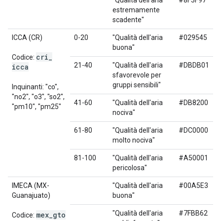
"Qualità dell'aria
#8F3F97
estremamente
scadente"
ICCA (CR)
0-20
"Qualità dell'aria
#029545
buona"
cri
_
Codice:
21-40
"Qualità dell'aria
#DBDB01
icca
sfavorevole per
gruppi sensibili"
Inquinanti: "co",
"no2", "o3", "so2",
41-60
"Qualità dell'aria
#DB8200
"pm10", "pm25"
nociva"
61-80
"Qualità dell'aria
#DC0000
molto nociva"
81-100
"Qualità dell'aria
#A50001
pericolosa"
IMECA (MX-
"Qualità dell'aria
#00A5E3
Guanajuato)
buona"
"Qualità dell'aria
#7FBB62
mex
_
gto
Codice: