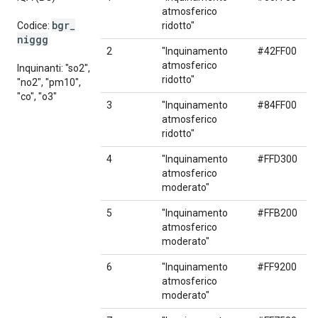
atmosferico
bgr
_
Codice:
ridotto"
niggg
2
"Inquinamento
#42FF00
atmosferico
Inquinanti: "so2",
ridotto"
"no2", "pm10",
"co", "o3"
3
"Inquinamento
#84FF00
atmosferico
ridotto"
4
"Inquinamento
#FFD300
atmosferico
moderato"
5
"Inquinamento
#FFB200
atmosferico
moderato"
6
"Inquinamento
#FF9200
atmosferico
moderato"