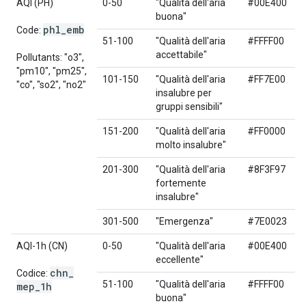
AQI (PH)
0-50
"Qualità dell'aria
#00E400
buona"
phl
_
emb
Code:
51-100
"Qualità dell'aria
#FFFF00
accettabile"
Pollutants: "o3",
"pm10", "pm25",
101-150
"Qualità dell'aria
#FF7E00
"co", "so2", "no2"
insalubre per
gruppi sensibili"
151-200
"Qualità dell'aria
#FF0000
molto insalubre"
201-300
"Qualità dell'aria
#8F3F97
fortemente
insalubre"
301-500
"Emergenza"
#7E0023
AQI-1h (CN)
0-50
"Qualità dell'aria
#00E400
eccellente"
chn
_
Codice:
51-100
"Qualità dell'aria
#FFFF00
mep
_
1h
buona"