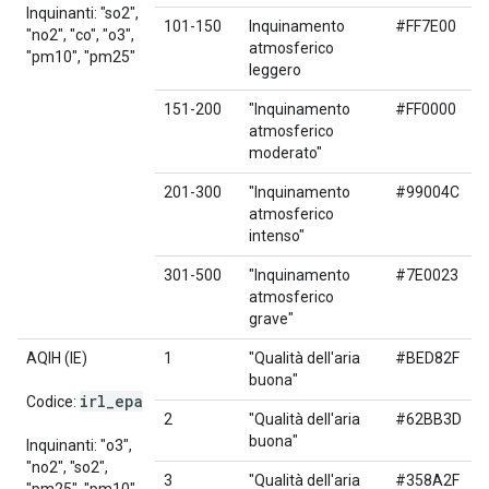
Inquinanti: "so2",
101-150
Inquinamento
#FF7E00
"no2", "co", "o3",
atmosferico
"pm10", "pm25"
leggero
151-200
"Inquinamento
#FF0000
atmosferico
moderato"
201-300
"Inquinamento
#99004C
atmosferico
intenso"
301-500
"Inquinamento
#7E0023
atmosferico
grave"
AQIH (IE)
1
"Qualità dell'aria
#BED82F
buona"
irl
_
epa
Codice:
2
"Qualità dell'aria
#62BB3D
buona"
Inquinanti: "o3",
"no2", "so2",
3
"Qualità dell'aria
#358A2F