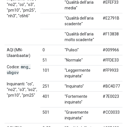
"Qualità dell'aria
#EFEF33
"no2", "co", "o3",
media"
"pm10", "pm25",
"nh3", "c6h6"
"Qualità dell'aria
#E2791B
scadente"
"Qualità dell'aria
#F13838
molto scadente"
AQI (MN-
0
"Pulisci"
#009966
Ulaanbaatar)
51
"Normale"
#FFDE33
mng
_
Codice:
101
"Leggermente
#FF9933
ubgov
inquinata"
Inquinanti: "co",
251
"Inquinato"
#BC4D77
"no2", "o3", "so2",
"pm10", "pm25"
401
"Fortemente
#7E0023
inquinato"
501
"Gravemente
#CC0033
inquinata"