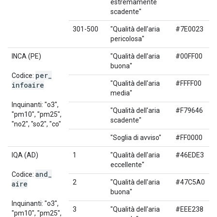
estremamente
scadente"
301-500
"Qualità dell'aria
#7E0023
pericolosa"
INCA (PE)
"Qualità dell'aria
#00FF00
buona"
per
_
Codice:
"Qualità dell'aria
#FFFF00
infoaire
media"
Inquinanti: "o3",
"Qualità dell'aria
#F79646
"pm10", "pm25",
scadente"
"no2", "so2", "co"
"Soglia di avviso"
#FF0000
IQA (AD)
1
"Qualità dell'aria
#46EDE3
eccellente"
and
_
Codice:
2
"Qualità dell'aria
#47C5A0
aire
buona"
Inquinanti: "o3",
3
"Qualità dell'aria
#EEE238
"pm10", "pm25",