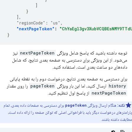
]
}
],
"regionCode"
:
"us"
,
"nextPageToken"
:
"ChYaEgl3gv3XubVCQBEsNMY9TTd
}
توجه داشته باشید که پاسخ شامل ویژگی
nextPageToken
نیز
می‌شود. از این ویژگی برای دسترسی به صفحه بعدی نتایج، که شامل
داده‌های دو ساعت بعدی است، استفاده کنید.
برای دسترسی به صفحه بعدی نتایج، درخواست دوم را به نقطه پایانی
history
ارسال کنید، اما این بار ویژگی
pageToken
را روی مقدار
nextPageToken
از پاسخ اول تنظیم کنید.
نکته:
هنگام ارسال ویژگی
pageToken
برای دسترسی به صفحات داده بعدی، تمام
پارامترهای درخواست دیگر باید با فراخوانی اصلی که توکن صفحه را ارائه داده است،
مطابقت داشته باشند.