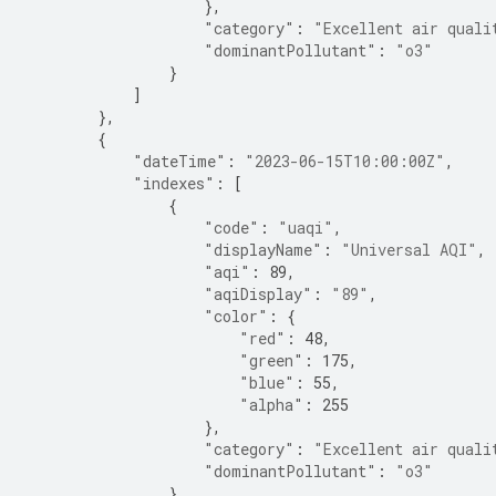
},
"category"
:
"Excellent air quali
"dominantPollutant"
:
"o3"
}
]
},
{
"dateTime"
:
"2023-06-15T10:00:00Z"
,
"indexes"
:
[
{
"code"
:
"uaqi"
,
"displayName"
:
"Universal AQI"
,
"aqi"
:
89
,
"aqiDisplay"
:
"89"
,
"color"
:
{
"red"
:
48
,
"green"
:
175
,
"blue"
:
55
,
"alpha"
:
255
},
"category"
:
"Excellent air quali
"dominantPollutant"
:
"o3"
}