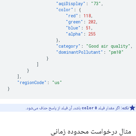
"aqiDisplay"
:
"73"
,
"color"
:
{
"red"
:
118
,
"green"
:
202
,
"blue"
:
51
,
"alpha"
:
255
},
"category"
:
"Good air quality"
,
"dominantPollutant"
:
"pm10"
}
]
}
],
"regionCode"
:
"us"
}
نکته:
اگر مقدار فیلد
0
color
باشد، آن فیلد از پاسخ حذف می‌شود.
مثال درخواست محدوده زمانی