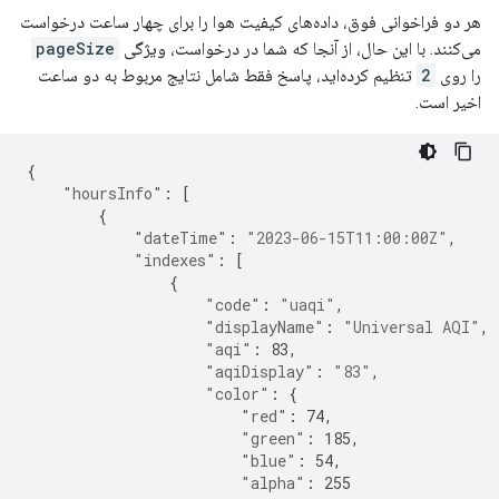
هر دو فراخوانی فوق، داده‌های کیفیت هوا را برای چهار ساعت درخواست
می‌کنند. با این حال، از آنجا که شما در درخواست، ویژگی
pageSize
را روی
2
تنظیم کرده‌اید، پاسخ فقط شامل نتایج مربوط به دو ساعت
اخیر است.
{
"hoursInfo"
:
[
{
"dateTime"
:
"2023-06-15T11:00:00Z"
,
"indexes"
:
[
{
"code"
:
"uaqi"
,
"displayName"
:
"Universal AQI"
,
"aqi"
:
83
,
"aqiDisplay"
:
"83"
,
"color"
:
{
"red"
:
74
,
"green"
:
185
,
"blue"
:
54
,
"alpha"
:
255