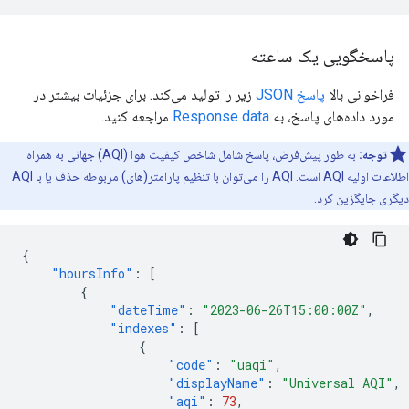
پاسخگویی یک ساعته
فراخوانی بالا
پاسخ JSON
زیر را تولید می‌کند. برای جزئیات بیشتر در
مورد داده‌های پاسخ، به
Response data
مراجعه کنید.
توجه:
به طور پیش‌فرض، پاسخ شامل شاخص کیفیت هوا (AQI) جهانی به همراه
اطلاعات اولیه AQI است. AQI را می‌توان با تنظیم پارامتر(های) مربوطه حذف یا با AQI
دیگری جایگزین کرد.
{
"hoursInfo"
:
[
{
"dateTime"
:
"2023-06-26T15:00:00Z"
,
"indexes"
:
[
{
"code"
:
"uaqi"
,
"displayName"
:
"Universal AQI"
,
"aqi"
:
73
,