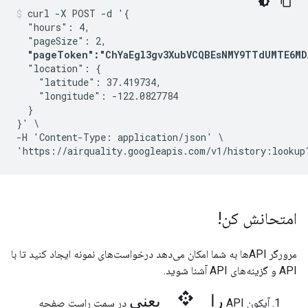
curl -X POST -d '{

  "hours": 4,

  "pageSize": 2,

"pageToken":"ChYaEgl3gv3XubVCQBEsNMY9TTdUMTE6MD
  "location": {

    "latitude": 37.419734,

    "longitude": -122.0827784

  }

}' \

-H 'Content-Type: application/json' \

'https://airquality.googleapis.com/v1/history:lookup
امتحانش کن!
مرورگر APIها به شما امکان می‌دهد درخواست‌های نمونه ایجاد کنید تا با
API و گزینه‌های API آشنا شوید.
یعنی api را
آیکون API
در سمت راست صفحه