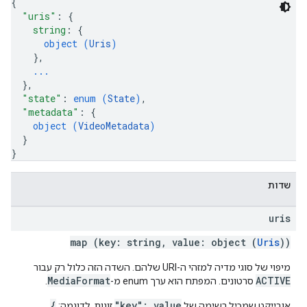
{
"uris"
: 
{
string
: 
{
object (
Uris
)
}
,
...
}
,
"state"
: 
enum (
State
)
,
"metadata"
: 
{
object (
VideoMetadata
)
}
}
שדות
uris
map (key: string, value: object (
Uris
))
מיפוי של סוגי מדיה למזהי ה-URI שלהם. השדה הזה כלול רק עבור
MediaFormat
ACTIVE
סרטונים. המפתח הוא ערך enum מ-
.
{
"key": value
אובייקט שמכיל רשימה של
זוגות. לדוגמה: