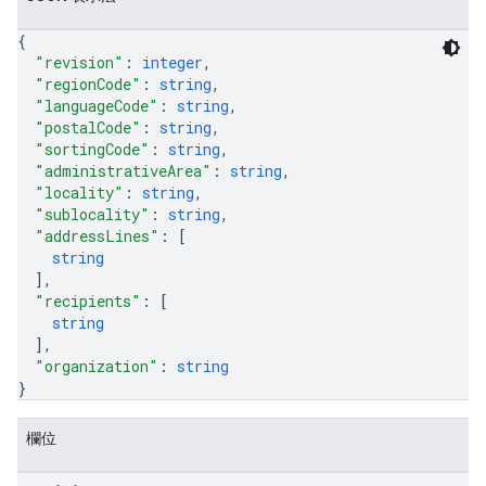
{
"revision"
: 
integer
,
"regionCode"
: 
string
,
"languageCode"
: 
string
,
"postalCode"
: 
string
,
"sortingCode"
: 
string
,
"administrativeArea"
: 
string
,
"locality"
: 
string
,
"sublocality"
: 
string
,
"addressLines"
: 
[
string
]
,
"recipients"
: 
[
string
]
,
"organization"
: 
string
}
欄位