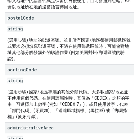
輸入地址中的語言代碼是保留供日後使用，目前會遭到忽略。API
會以地址所在地的適當語言傳回地址。
postal
Code
string
(選用步驟) 地址的郵遞區號。並非所有國家/地區都使用郵遞區號
或要求必須填寫郵遞區號，不過在使用郵遞區號時，可能會對地
址其他部分觸發額外的驗證作業 (例如美國對州/郵遞區號的驗
證)。
sorting
Code
string
(選用步驟) 國家/地區專屬的其他分類代碼。大多數國家/地區並
不使用這個代碼。在使用該屬性時，其值為「CEDEX」之類的字
串，可選擇加上數字 (例如「CEDEX 7」)，或只使用數字，代表
「部門代碼」(牙買加)、「送達區域指標」(馬拉威) 或「郵局指
標」(象牙海岸)。
administrative
Area
string