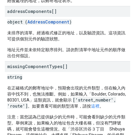
經後處理的地址，以郵寄地址表示。
address
Components[]
object (
AddressComponent
)
未排序的清單。經過格式修正的地址，以及驗證資訊。這項資訊
可提供個別元件的驗證狀態。
地址元件並未依特定順序排列。請勿對清單中地址元件的順序做
出任何假設。
missing
Component
Types[]
string
在正確格式的郵寄地址中，預期會出現的元件類型，但在輸入內
容中找不到，也無法推斷。例如，如果輸入「Boulder, Colorado,
['street_number',
80301, USA」這類資訊，就會顯示
'route']
。如要查看可能的類型清單，請按
這裡
。
注意：當您認為已提供缺少的元件時，可能會看到缺少的元件類
型。
舉例來說，如果輸入的地址包含大樓名稱，但沒有門牌號
碼，就可能會發生這種情況。在「渋谷区渋谷３丁目 Shibuya