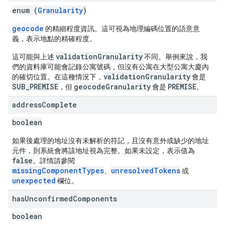
enum (
Granularity
)
geocode
的精細程度資訊。這可視為地理編碼位置的語意意
義，表示地點的精確程度。
validationGranularity
這可能與上述
不同。舉例來說，我
們的資料庫可能會記錄公寓號碼，但沒有公寓在大型公寓大廈內
validationGranularity
的確切位置。在這種情況下，
會是
SUB_PREMISE
geocodeGranularity
PREMISE
，但
會是
。
address
Complete
boolean
如果後處理的地址沒有未解析的符記，且沒有意外或缺少的地址
元件，則系統會將該地址視為完整。如果未設定，表示值為
false
。詳情請參閱
missingComponentTypes
unresolvedTokens
、
或
unexpected
欄位。
has
Unconfirmed
Components
boolean