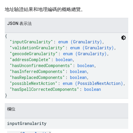
地址驗證結果和地理編碼的概略總覽。
JSON 表示法
{
"inputGranularity"
: 
enum (
Granularity
)
,
"validationGranularity"
: 
enum (
Granularity
)
,
"geocodeGranularity"
: 
enum (
Granularity
)
,
"addressComplete"
: 
boolean
,
"hasUnconfirmedComponents"
: 
boolean
,
"hasInferredComponents"
: 
boolean
,
"hasReplacedComponents"
: 
boolean
,
"possibleNextAction"
: 
enum (
PossibleNextAction
)
,
"hasSpellCorrectedComponents"
: 
boolean
}
欄位
input
Granularity