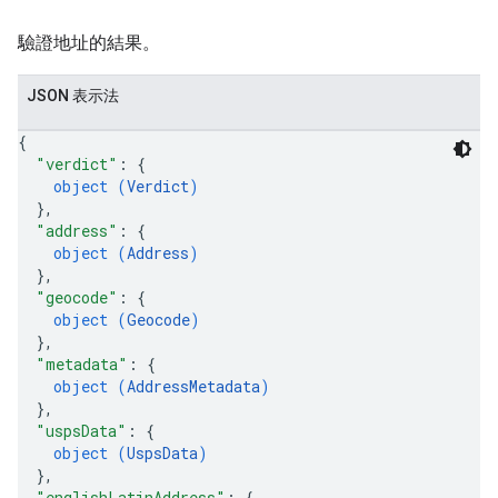
驗證地址的結果。
JSON 表示法
{
"verdict"
: 
{
object (
Verdict
)
}
,
"address"
: 
{
object (
Address
)
}
,
"geocode"
: 
{
object (
Geocode
)
}
,
"metadata"
: 
{
object (
AddressMetadata
)
}
,
"uspsData"
: 
{
object (
UspsData
)
}
,
"englishLatinAddress"
: 
{