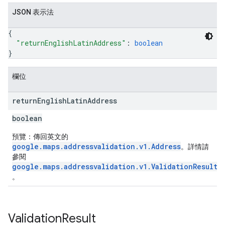
JSON 表示法
{
"returnEnglishLatinAddress"
: 
boolean
}
欄位
return
English
Latin
Address
boolean
預覽：傳回英文的
google.maps.addressvalidation.v1.Address
。詳情請
參閱
google.maps.addressvalidation.v1.ValidationResult.
。
Validation
Result