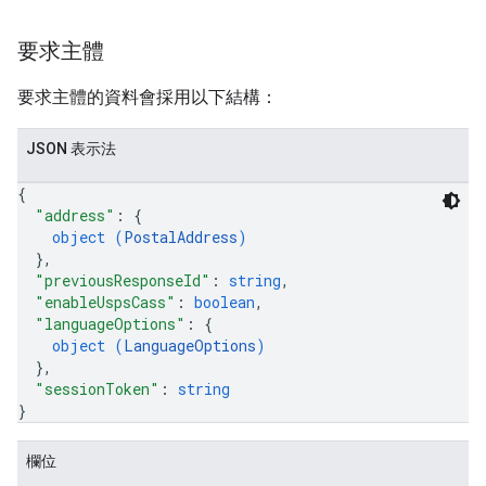
要求主體
要求主體的資料會採用以下結構：
JSON 表示法
{
"address"
: 
{
object (
PostalAddress
)
}
,
"previousResponseId"
: 
string
,
"enableUspsCass"
: 
boolean
,
"languageOptions"
: 
{
object (
LanguageOptions
)
}
,
"sessionToken"
: 
string
}
欄位