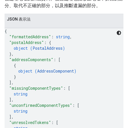
分、取代不正確的部分，以及推斷遺漏的部分。
JSON 表示法
{
"formattedAddress"
: 
string
,
"postalAddress"
: 
{
object (
PostalAddress
)
}
,
"addressComponents"
: 
[
{
object (
AddressComponent
)
}
]
,
"missingComponentTypes"
: 
[
string
]
,
"unconfirmedComponentTypes"
: 
[
string
]
,
"unresolvedTokens"
: 
[