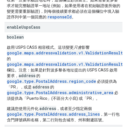
在第一次要求驗證地址時，這個欄位必須留空。如果需要更多要
求才能完整驗證單一地址 (例如，如果使用者在初始驗證後所做的
變更需要重新驗證)，則每個後續要求都必須在這個欄位中填入驗
responseId
證序列中第一個回應的
。
enable
Usps
Cass
boolean
啟用 USPS CASS 相容模式。這項變更
只會
影響
google.maps.addressvalidation.v1.ValidationResult
的
google.maps.addressvalidation.v1.ValidationResult.
欄位。注意：如果是針對波多黎各地址提出的 USPS CASS 啟用
address
要求，
的
google.type.PostalAddress.region_code
必須提供為
address
「PR」，或是
的
google.type.PostalAddress.administrative_area
必
須提供為「Puerto Rico」(不區分大小寫) 或「PR」。
address
建議您使用元件化
，或者至少指定兩個
google.type.PostalAddress.address_lines
，第一行包
含門牌號碼和名稱，第二行則包含城市、州和郵遞區號。