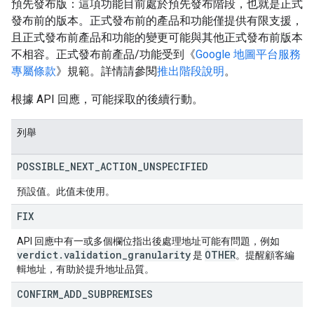
預先發布版：這項功能目前處於預先發布階段，也就是正式
發布前的版本。正式發布前的產品和功能僅提供有限支援，
且正式發布前產品和功能的變更可能與其他正式發布前版本
不相容。正式發布前產品/功能受到《
Google 地圖平台服務
專屬條款
》規範。詳情請參閱
推出階段說明
。
根據 API 回應，可能採取的後續行動。
列舉
POSSIBLE
_
NEXT
_
ACTION
_
UNSPECIFIED
預設值。此值未使用。
FIX
API 回應中有一或多個欄位指出後處理地址可能有問題，例如
verdict
.
validation
_
granularity
OTHER
是
。提醒顧客編
輯地址，有助於提升地址品質。
CONFIRM
_
ADD
_
SUBPREMISES