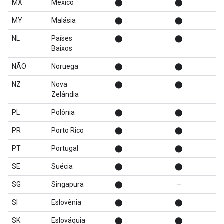
MX
México
⬤
⬤
MY
Malásia
⬤
⬤
NL
Países
⬤
⬤
Baixos
NÃO
Noruega
⬤
⬤
NZ
Nova
⬤
⬤
Zelândia
PL
Polônia
⬤
⬤
PR
Porto Rico
⬤
⬤
PT
Portugal
⬤
⬤
SE
Suécia
⬤
⬤
SG
Singapura
⬤
—
SI
Eslovênia
⬤
⬤
SK
Eslováquia
⬤
⬤