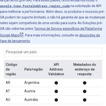
lançamento (pré-GA). Para esses países, recomendamos incluir o
google.type.PostalAddress.region_code
na solicitação de API
para melhorar a performance. Além disso, os produtos e recursos pré-
GA podem ter suporte limitado, e não há garantia de que as mudanças
neles sejam compatíveis de uma versão para outra. As Soluções pré-
GA são cobertas pelos
Termos de Serviço específicos da Plataforma
Google Maps
. Para mais informações, consulte as
descrições da
fase de lançamento
.
Código
API
Metadados do
de
País/região
Address
endereço de
região
Validation
resposta:
AR
Argentina
⬤
⬤
AT
Áustria
⬤
⬤
AU
Austrália
⬤
⬤