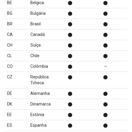
BE
Bélgica
⬤
⬤
BG
Bulgária
⬤
⬤
BR
Brasil
⬤
⬤
CA
Canadá
⬤
⬤
CH
Suíça
⬤
⬤
CL
Chile
⬤
⬤
CO
Colômbia
⬤
—
CZ
República
⬤
⬤
Tcheca
DE
Alemanha
⬤
⬤
DK
Dinamarca
⬤
⬤
EE
Estônia
⬤
⬤
ES
Espanha
⬤
⬤