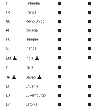
FI
Finlândia
⬤
⬤
FR
França
⬤
⬤
GB
Reino Unido
⬤
⬤
RH
Croácia
⬤
⬤
HU
Hungria
⬤
⬤
IE
Irlanda
⬤
⬤
science
science
⬤
⬤
EM
Índia
IT
Itália
⬤
—
science
science
⬤
⬤
JP
Japão
LT
Lituânia
⬤
⬤
LU
Luxemburgo
⬤
⬤
LV
Letônia
⬤
⬤