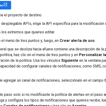
tas
na el proyecto de destino.
 desplegable APIs, elige la API específica para la modificación d
 los extremos que quieres editar.
n el menú de tres puntos y, luego, en
Crear alerta de uso
.
ateral que se desliza hacia afuera contiene una descripción de la 
política, haz clic en el menú de tres puntos y en
Personalizar la
ación de la política. Usa los vínculos
Siguiente
en la ventana pa
 capacidad de configurar canales de notificaciones, como SMS, c
.
 agregar un canal de notificaciones, selecciónalo en el campo
e paso solo si no modificaste la política de alertas en el paso a
ega y configura los tipos de notificaciones que quieres recibir,
po
Canales de notificaciones
y haz clic en
Aceptar
.