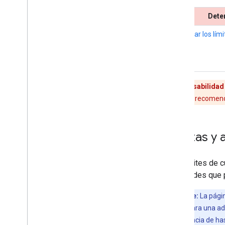
Dete
Modificar los lím
Tu responsabilidad 
Como práctica recomendad
Cuotas y a
Los límites de c
solicitudes que 
Importante:
La págin
facturación. Para una ad
tener una latencia de ha