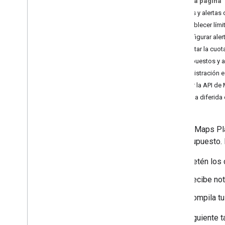
En esta página
Cuotas y alertas
Establecer lími
Configurar aler
Ajustar la cuo
Presupuestos y a
Administración e
Usar la API de
Carga diferida
Google Maps Pla
tu presupuesto. 
Detén los 
Recibe not
Compila tu
En la siguiente 