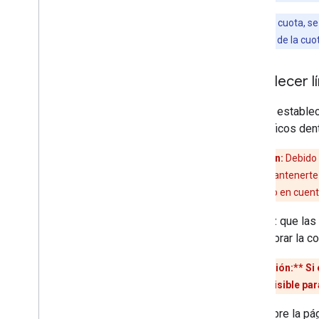
Nota:
De la cuota, se
se descuentan de la cuo
Establecer l
Cuando establece
específicos den
Precaución:
Debido 
cuotas para mantenerte 
para tener esto en cuent
Una vez que las 
ti equilibrar la
**Precaución:**
Si 
interrupción visible par
Abre la pá