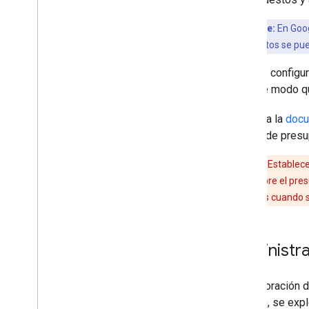
Punto clave:
En Goog
Los presupuestos se pued
Puedes configur
total, de modo 
Consulta la
docu
alertas de pres
Recuerda:
Establece
electrónico sobre el pre
de tus servicios cuando 
Administra
La elaboración 
sección, se expl