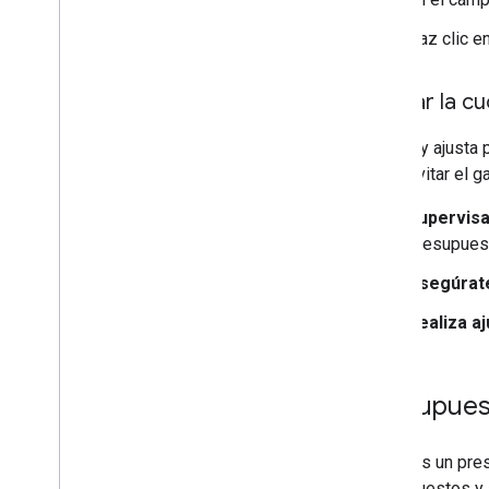
Haz clic e
Ajustar la c
Revisa y ajusta 
entre evitar el 
Supervisa
presupuest
Asegúrate
Realiza a
Presupues
Si tienes un pre
presupuestos y a