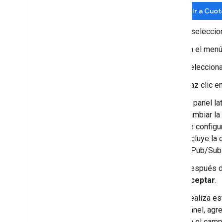
Ir a Cuo
y seleccio
En el menú
Selecciona
Haz clic e
El panel l
cambiar la 
de configur
incluye la
y Pub/Sub
Después de
Aceptar
.
Realiza est
panel, agr
en el cam