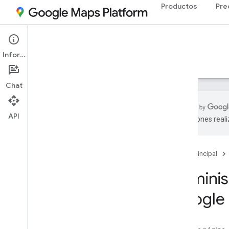
Productos
Pre
Documentación
Información
Precios
Facturación
Monitoring
Chat
API
traducciones real
Facturación
Descripción general
Página principal
Comprende tu factura
Administrar costos
Adminis
Google 