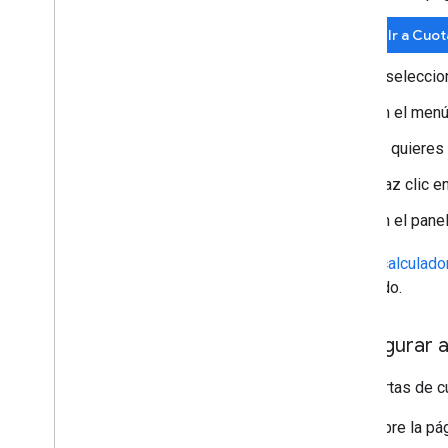
Ir a Cuo
y seleccio
En el menú
Si quieres 
Haz clic e
En el pane
Usa la calculado
estimado.
Configurar a
Las alertas de c
Abre la pá