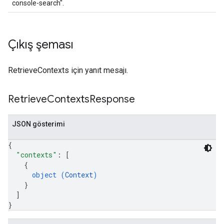
console-search".
Çıkış şeması
RetrieveContexts için yanıt mesajı.
Retrieve
Contexts
Response
JSON gösterimi
{
"contexts"
: 
[
{
object (
Context
)
}
]
}