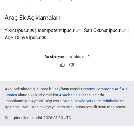
Araç Ek Açıklamaları
Yıkıcı İpucu: ❌ | İdempotent İpucu: ✅ | Salt Okunur İpucu: ✅ |
Açık Dünya İpucu: ❌
Bu size yardımcı oldu mu?
Aksi belirtilmediği sürece bu sayfanın içeriği
Creative Commons Atıf 4.0
Lisansı
altında ve kod örnekleri
Apache 2.0 Lisansı
altında
lisanslanmıştır. Ayrıntılı bilgi için
Google Developers Site Politikaları
'na
göz atın. Java, Oracle ve/veya satış ortaklarının tescilli ticari markasıdır.
Son güncelleme tarihi: 2026-03-30 UTC.