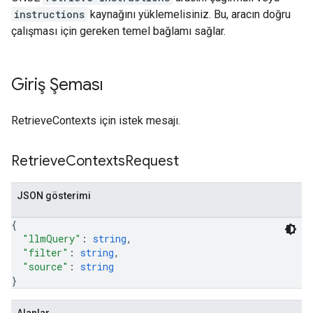
instructions
kaynağını yüklemelisiniz. Bu, aracın doğru
çalışması için gereken temel bağlamı sağlar.
Giriş Şeması
RetrieveContexts için istek mesajı.
Retrieve
Contexts
Request
JSON gösterimi
{
"llmQuery"
: 
string
,
"filter"
: 
string
,
"source"
: 
string
}