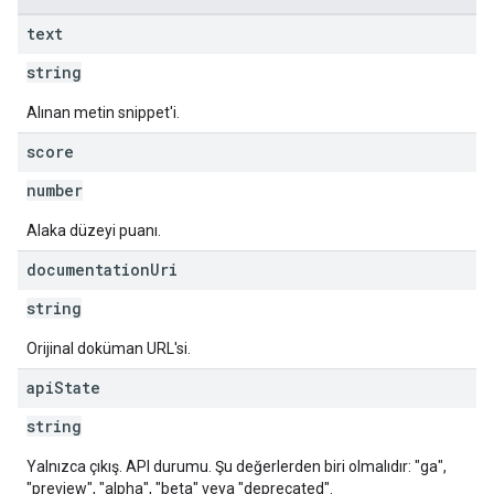
text
string
Alınan metin snippet'i.
score
number
Alaka düzeyi puanı.
documentation
Uri
string
Orijinal doküman URL'si.
api
State
string
Yalnızca çıkış. API durumu. Şu değerlerden biri olmalıdır: "ga",
"preview", "alpha", "beta" veya "deprecated".