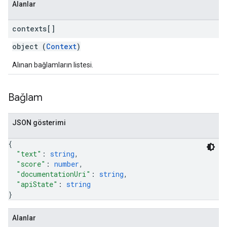
Alanlar
contexts[]
object (
Context
)
Alınan bağlamların listesi.
Bağlam
JSON gösterimi
{
"text"
: 
string
,
"score"
: 
number
,
"documentationUri"
: 
string
,
"apiState"
: 
string
}
Alanlar