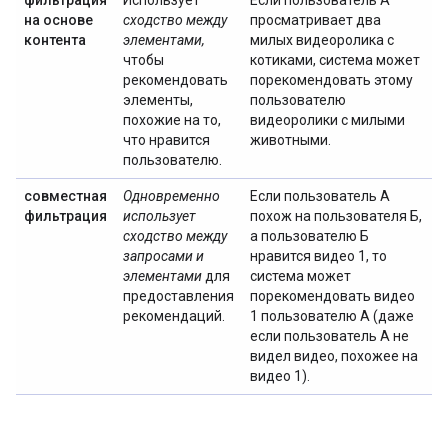
фильтрация
Использует
Если пользователь А
на основе
сходство между
просматривает два
контента
элементами,
милых видеоролика с
чтобы
котиками, система может
рекомендовать
порекомендовать этому
элементы,
пользователю
похожие на то,
видеоролики с милыми
что нравится
животными.
пользователю.
совместная
Одновременно
Если пользователь А
фильтрация
использует
похож на пользователя Б,
сходство между
а пользователю Б
запросами и
нравится видео 1, то
элементами
для
система может
предоставления
порекомендовать видео
рекомендаций.
1 пользователю А (даже
если пользователь А не
видел видео, похожее на
видео 1).