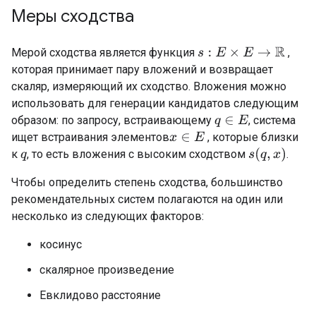
Меры сходства
Мерой сходства является функция
,
s
:
E
×
E
→
R
которая принимает пару вложений и возвращает
скаляр, измеряющий их сходство. Вложения можно
использовать для генерации кандидатов следующим
образом: по запросу, встраивающему
, система
q
∈
E
ищет встраивания элементов
, которые близки
x
∈
E
s
(
q
,
x
)
к
, то есть вложения с высоким сходством
.
q
Чтобы определить степень сходства, большинство
рекомендательных систем полагаются на один или
несколько из следующих факторов:
косинус
скалярное произведение
Евклидово расстояние