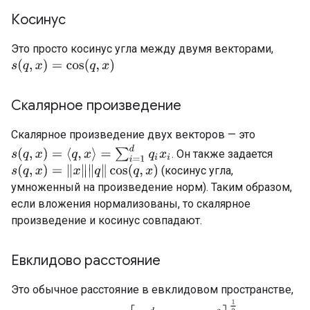
Косинус
Это просто косинус угла между двумя векторами,
s
(
q
,
x
)
=
cos
(
q
,
x
)
Скалярное произведение
Скалярное произведение двух векторов — это
s
(
q
,
x
)
=
⟨
q
,
x
⟩
=
∑
i
=
1
d
q
i
x
i
. Он также задается
(косинус угла,
s
(
q
,
x
)
=
‖
x
‖
‖
q
‖
cos
(
q
,
x
)
умноженный на произведение норм). Таким образом,
если вложения нормализованы, то скалярное
произведение и косинус совпадают.
Евклидово расстояние
Это обычное расстояние в евклидовом пространстве,
s
(
q
,
x
)
=
‖
q
−
x
‖
=
[
∑
i
=
1
d
(
q
i
−
x
i
)
2
]
1
2