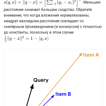
. Меньшее
расстояние означает большее сходство. Обратите
внимание, что когда вложения нормализованы,
квадрат евклидова расстояния совпадает со
скалярным произведением (и косинусом) с точностью
до константы, поскольку в этом случае
1
2
‖
q
−
x
‖
2
=
1
−
⟨
q
,
x
⟩
.