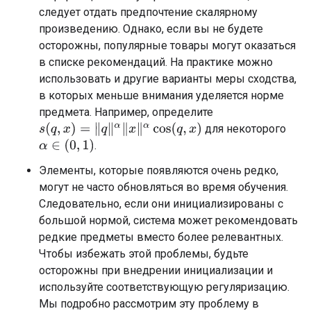
следует отдать предпочтение скалярному
произведению. Однако, если вы не будете
осторожны, популярные товары могут оказаться
в списке рекомендаций. На практике можно
использовать и другие варианты меры сходства,
в которых меньше внимания уделяется норме
предмета. Например, определите
для некоторого
s
(
q
,
x
)
=
‖
q
‖
α
‖
x
‖
α
cos
(
q
,
x
)
α
∈
(
0
,
1
)
.
Элементы, которые появляются очень редко,
могут не часто обновляться во время обучения.
Следовательно, если они инициализированы с
большой нормой, система может рекомендовать
редкие предметы вместо более релевантных.
Чтобы избежать этой проблемы, будьте
осторожны при внедрении инициализации и
используйте соответствующую регуляризацию.
Мы подробно рассмотрим эту проблему в