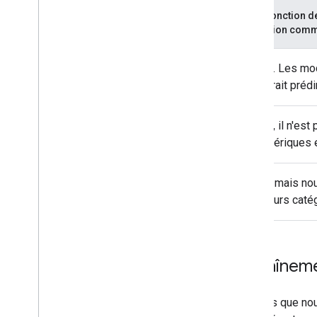
En fonction d
d'avion comme
Non. Les mod
devrait prédi
Non, il n'es
numériques e
Oui, mais no
valeurs catég
Entraîneme
Une fois que no