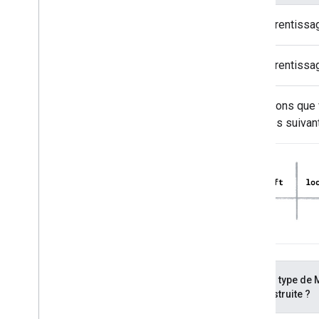
Apprentissage
Apprentissa
Supposons que v
colonnes suivant
Quel type de 
construite ?