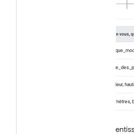
Selon vous, qu
Marque_modè
Taille_des_
Couleur, hau
Kilomètres,
Apprentiss