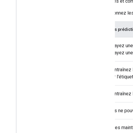
étiquetés et com
Sélectionnez les
Si les prédic
Essayez une 
essayez une
Réentraînez l
pour l'étiquet
Réentraînez 
Vous ne pouv
Vous êtes mainte