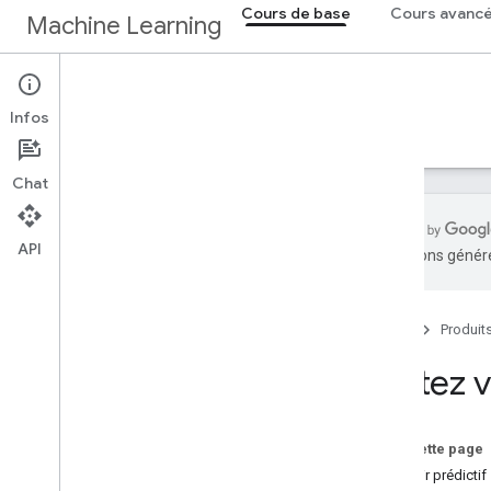
Cours de base
Cours avanc
Machine Learning
Cours de base
Infos
Accueil
Introduction au ML
Chat
API
traductions généré
Aperçu
Présentation du machine learning
Accueil
Produit
Machine learning
Testez 
Qu'est-ce que le machine learning ?
Apprentissage supervisé
Sur cette page
Conclusion
Pouvoir prédictif