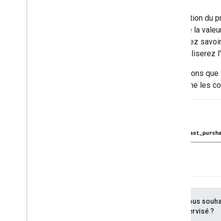
En fonction du 
l'avance la vale
souhaitez savoi
vous utiliserez 
Supposons que vo
contienne les co
Si vous souhai
supervisé ?