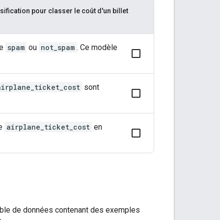
ication pour classer le coût d'un billet
me
spam
ou
not_spam
. Ce modèle
airplane_ticket_cost
sont
ne
airplane_ticket_cost
en
emble de données contenant des exemples