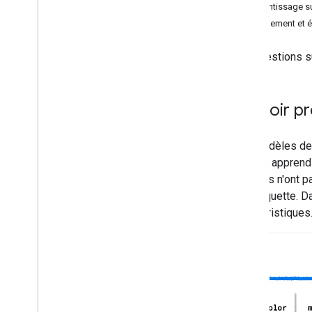
Testez vos connaissances
Apprentissage su
Entraînement et é
Les questions s
Pouvoir pr
Les modèles de 
modèle apprend à
données n'ont p
de l'étiquette. 
caractéristiques