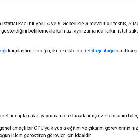
 istatistiksel bir yolu:
A
ve
B
. Genellikle
A
mevcut bir teknik,
B
ise
 gösterdiğini belirlemekle kalmaz, aynı zamanda farkın istatistiks
iği
karşılaştırır. Örneğin, iki teknikte model
doğruluğu
nasıl karşıl
emel hesaplamaları yapmak üzere tasarlanmış özel donanım bileşe
 genel amaçlı bir CPU'ya kıyasla eğitim ve çıkarım görevlerinin hız
yoğun işlem gerektiren görevler için idealdir.