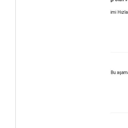
Daha fazla bilgi için Makine Öğrenimi Hızla
bakın.
İşlem yapın
Ajan döngüsündeki
bir aşamadır. Bu aşam
gönderilebilir.
işlem