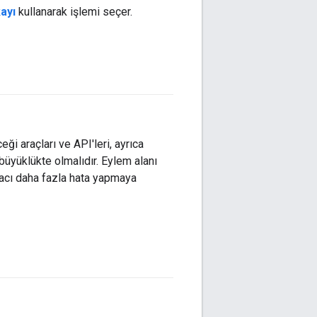
kayı
kullanarak işlemi seçer.
#agent
ği araçları ve API'leri, ayrıca
i büyüklükte olmalıdır. Eylem alanı
racı daha fazla hata yapmaya
#fundamentals