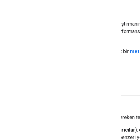
A
/
B testi
İki (veya daha fazla) tekniği karşılaştırmanın
yalnızca hangi tekniğin daha iyi performans
da belirler.
A/B testi genellikle iki teknikte tek bir
metr
sayıda metriği de karşılaştırabilir.
hızlandırıcı çip
Derin öğrenme algoritmaları için gereken t
Hızlandırıcı çipleri (kısaca
hızlandırıcılar
),
artırabilir. Nöral ağları eğitmek ve benzeri 