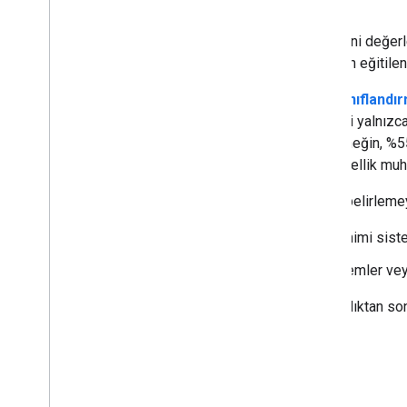
ablasyon
Bir
özelliğin
veya bileşenin önemini değerl
modeli yeniden eğitirsiniz. Yeniden eğitil
Örneğin, 10 özellik üzerinde bir
sınıflandı
önemini
kontrol etmek için modeli yalnızca
kötü performans gösteriyorsa (örneğin, %55
iyi performans gösteriyorsa bu özellik muh
Ablasyon, aşağıdakilerin önemini belirlemey
Daha büyük bir makine öğrenimi siste
Veri ön işleme adımı gibi işlemler vey
Her iki durumda da bileşeni kaldırdıktan so