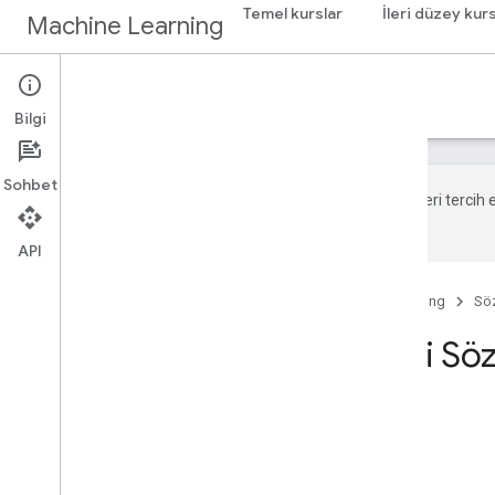
Temel kurslar
İleri düzey kurs
Machine Learning
Sözlük
Bilgi
Sohbet
Google, içerikleri tercih
hata olabilir.
API
Ana Sayfa
Ürünler
Machine Learning
Sö
Makine Öğrenimi Sö
Bu sayfada
A
B
C