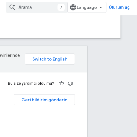
/
Oturum aç
evirilerinde
Bu size yardımcı oldu mu?
Geri bildirim gönderin