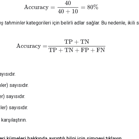
Accuracy
=
40
40 + 10
=
80%
ış tahminler
kategorileri için belirli adlar sağlar. Bu nedenle, ikili
Accuracy
=
TP
+
TN
TP
+
TN
+
FP
+
FN
yısıdır.
er) sayısıdır.
r) sayısıdır.
er) sayısıdır.
 karşılaştırın.
i kümeleri hakkında ayrıntılı bilgi için simgeyi tıklayın
.