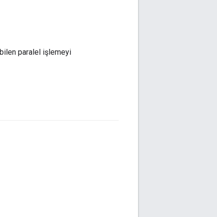
bilen paralel işlemeyi
#fundamentals
#Metric
ns