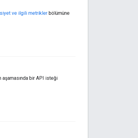
iyet ve ilgili metrikler
bölümüne
#agent
m aşamasında bir API isteği
#agent