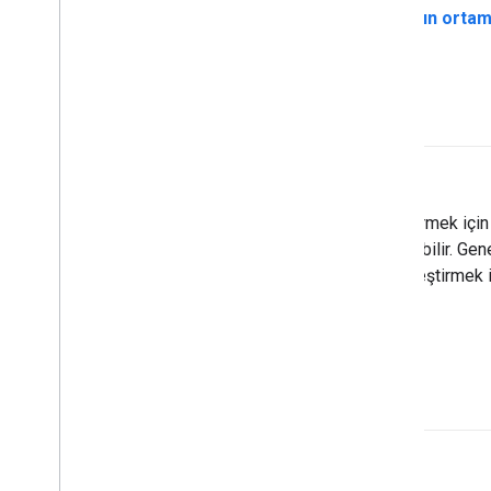
Pekiştirmeli öğrenmede
,
aracının
ortam
işlem alanı
Temsilcinin
bir görevi yerine getirmek için 
aracının sahip olduğu izinleri içerebilir. Ge
çok küçükse aracı, görevi gerçekleştirmek 
eğilimli olur.
etkinleştirme işlevi