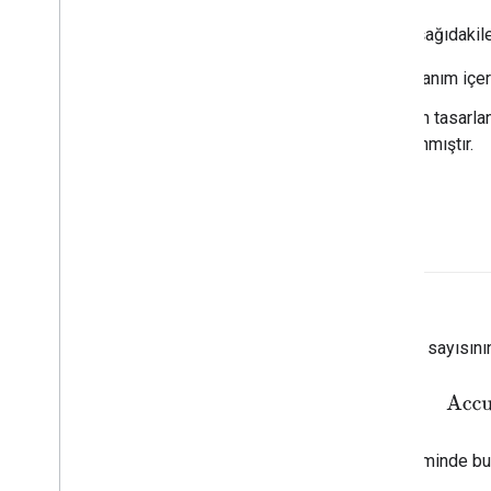
Hızlandırıcı çiplere örnek olarak aşağıdakiler
Derin öğrenme için özel donanım içer
Başlangıçta grafik işleme için tasarla
etkinleştirmek üzere tasarlanmıştır.
doğruluk
Doğru sınıflandırma
tahminlerinin
sayısının
Accur
Örneğin, 40 doğru ve 10 yanlış tahminde bul