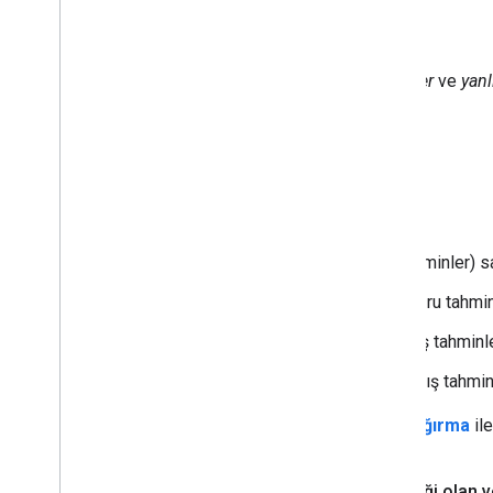
İkili sınıflandırma
,
doğru tahminler
ve
yanl
aşağıdaki gibidir:
Bu örnekte:
TP,
doğru pozitif
(doğru tahminler) sa
TN,
doğru negatiflerin
(doğru tahminl
FP,
yanlış pozitiflerin
(yanlış tahminle
FN,
yanlış negatiflerin
(yanlış tahminl
Doğruluğu
hassasiyet
ve
geri çağırma
ile
Doğruluk ve sınıf dengesizliği olan ver