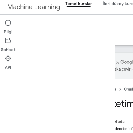
Temel kurslar
İleri düzey kurs
Machine Learning
Temel kurslar
Bilgi
Ana Sayfa
ML'ye giriş
Sohbet
API
Yapay zeka çevirile
Genel bakış
Makine Öğrenimine Giriş
Ana Sayfa
Ürünl
Makine öğrenimi
Gözeti
Makine Öğrenimi nedir?
Gözetimli Öğrenme
Bu sayfada
Sonuç
Temel denetimli 