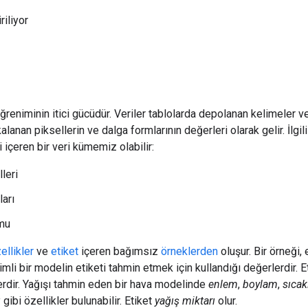
riliyor
öğreniminin itici gücüdür. Veriler tablolarda depolanan kelimeler 
lanan piksellerin ve dalga formlarının değerleri olarak gelir. İlgil
i içeren bir veri kümemiz olabilir:
leri
ları
mu
ellikler
ve
etiket
içeren bağımsız
örneklerden
oluşur. Bir örneği, 
imli bir modelin etiketi tahmin etmek için kullandığı değerlerdir. 
rdir. Yağışı tahmin eden bir hava modelinde
enlem
,
boylam
,
sıcak
ı
gibi özellikler bulunabilir. Etiket
yağış miktarı
olur.