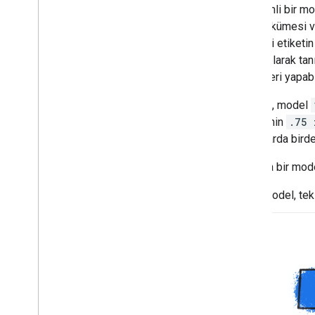
Gözetimli bir mo
bir veri kümesi 
değerini etiketi
(
kayıp
olarak tan
tahminleri yapabi
Örneğin, model
tahmininin
.75 
durumlarda birden
Aşağıda bir mode
Model, tek 