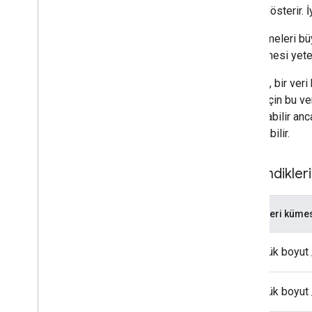
aralığı gösterir.
Veri kümeleri büy
veri kümesi yeter
Örneğin, bir veri
etmek için bu ver
kapsayabilir anca
oluşturabilir.
Öğrendikleri
Bir veri kümes
Büyük boyut /
Büyük boyut /