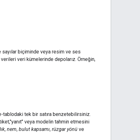
ve sayılar biçiminde veya resim ve ses
i verileri veri kümelerinde depolarız. Örneğin,
e-tablodaki tek bir satıra benzetebilirsiniz.
Etiket,"yanıt" veya modelin tahmin etmesini
lık
,
nem
,
bulut kapsamı
,
rüzgar yönü
ve