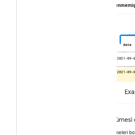
Etiketlenmemiş
Veri kümesi ö
Veri kümeleri boyu