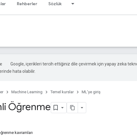
lar
Rehberler
Sözlük
Google, içerikleri tercih ettiğiniz dile çevirmek için yapay zeka teknol
rinde hata olabilir.
er
Machine Learning
Temel kurslar
ML'ye giriş
mli Öğrenme
öğrenme kavramları