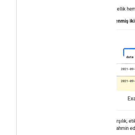
Hem özellik hem
Etiketlenmiş ik
Buna karşılık, et
etiketi tahmin ed