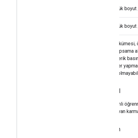
Küçük boyut /
Küçük boyut /
Bir veri kümesi, 
bulut kapsama ala
atmosferik basın
tahminler yapması
ilişkisi olmayab
Model
Gözetimli öğrenme
tanımlayan karma
Eğitim