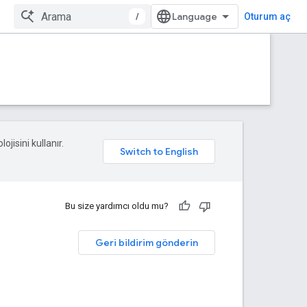
/
Oturum aç
ojisini kullanır.
Bu size yardımcı oldu mu?
Geri bildirim gönderin