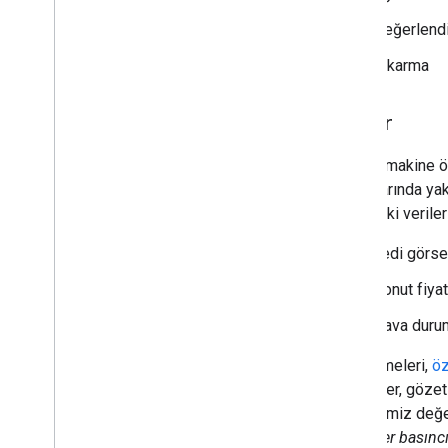
Değerlendi
Çıkarma
Veriler
Veriler, makine 
dosyalarında yaka
aşağıdaki veriler
kedi görsel
Konut fiyat
Hava duru
Veri kümeleri,
öz
Özellikler, gözet
istediğimiz değe
atmosfer basınc