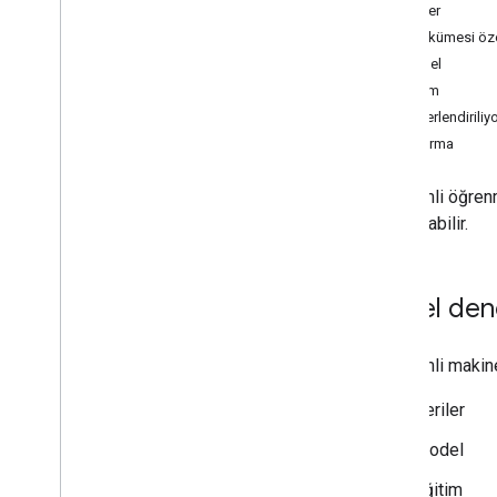
Öğrendiklerinizi Test Etme
Veriler
Veri kümesi özel
Model
Eğitim
Değerlendiriliy
Çıkarma
Gözetimli öğrenm
uygulanabilir.
Temel den
Gözetimli makine
Veriler
Model
Eğitim