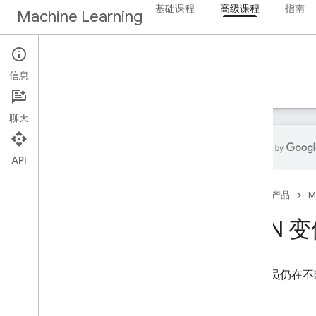
基础课程
高级课程
指南
Machine Learning
高级课程
信息
首页
GAN
聊天
API
概览
首页
产品
M
简介
生成模型
GAN 
GAN 解剖学
GAN 结构概览
研究人员仍在不断
判别器
发电机