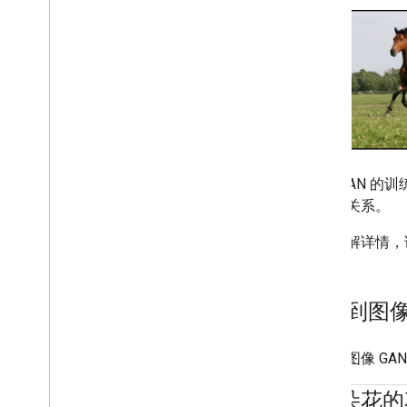
CycleGA
对对应关系。
如需了解详情，
文本到图
文本到图像 G
“这朵花