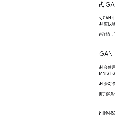
GAN 培训
渐进式 GA
损失函数
检查您的理解情况
在渐进式 GA
可让 GAN 更
真实 GAN
常见问题
如需了解详情，
GAN 变体
使用 TF-GAN
条件 GAN
TFGAN Colab 教程
条件 GAN 会
总结
有条件 MNIST
摘要和后续步骤
条件 GAN 会对条
如需详细了解条
图像到图