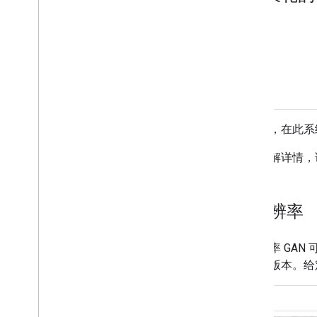
请注意，在此系
如需了解详情，
超分辨率
超分辨率 GA
下采样版本。给
原文