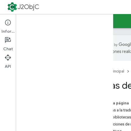
J2ObjC
Guías
Referencia
Asistencia
Información
Chat
traducciones real
Visión general
¿Por qué debería usar J2Obj
C?
API
Página principal
Cómo comenzar
Cómo compilar J2Obj
C
Ideas d
Cómo compilar proyectos de i
OS
con J2Obj
C
En esta página
Cómo usar J2Obj
C con Xcode
Mejoras a la tra
Proyectos de compilación externos
Otras bibliotecas
Reglas de compilación de Xcode
Aplicaciones de 
El proyecto Jre
Emulation