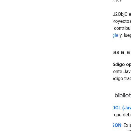
Instructivos
Cómo usar J2Obj
C con Make
Complemento de Eclipse
Si bien J2ObjC 
Complemento Gradle
varios proyecto
Complemento de Maven
deseen contribui
Marcas de vínculos obligatorias
de Google
y, lue
Traduce las pruebas JUnit
Usar búferes de protocolo
Mejoras a la
Desarrollo para J2Obj
C
Código o
Referencia de traducción
fuente Jav
Lee las fuentes generadas
código tra
Cómo cambiar los nombres de los
métodos
Cómo escribir métodos nativos
Otras biblio
Administración de memoria
Modelo de memoria J2Obj
C
JOGL (Ja
Herramienta Buscador de ciclos
lo que deb
Eliminación del código no entregado
JSON
: Ex
Prefijos del paquete