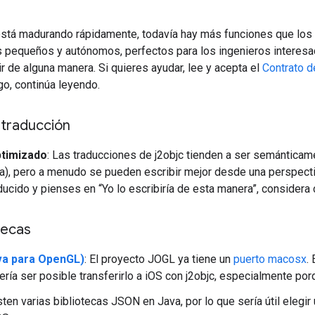
está madurando rápidamente, todavía hay más funciones que los 
s pequeños y autónomos, perfectos para los ingenieros interesa
r de alguna manera. Si quieres ayudar, lee y acepta el
Contrato d
go, continúa leyendo.
 traducción
ptimizado
: Las traducciones de j2objc tienden a ser semánticame
a), pero a menudo se pueden escribir mejor desde una perspect
ducido y pienses en “Yo lo escribiría de esta manera”, considera 
tecas
va para OpenGL)
: El proyecto JOGL ya tiene un
puerto macosx
.
ería ser posible transferirlo a iOS con j2objc, especialmente po
isten varias bibliotecas JSON en Java, por lo que sería útil elegi