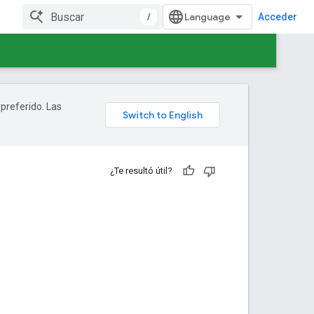
/
Acceder
 preferido. Las
¿Te resultó útil?