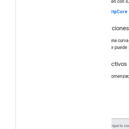
bien con i
Encabezados segmentados
Recursos de Java
HttpCore
Personaliza el registro en i
OS
Aplicaciones
Comunidad
Informar problemas
Existe una curva
Ideas del proyecto
cómo se puede i
Cómo contribuir
Proyectos que usan J2Obj
C
Instructivos
Preguntas frecuentes
Cómo comenzar, 
Salvo que se indique lo con