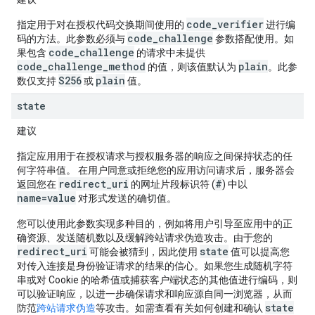
code_verifier
指定用于对在授权代码交换期间使用的
进行编
code_challenge
码的方法。此参数必须与
参数搭配使用。如
code_challenge
果包含
的请求中未提供
code_challenge_method
plain
的值，则该值默认为
。此参
S256
plain
数仅支持
或
值。
state
建议
指定应用用于在授权请求与授权服务器的响应之间保持状态的任
何字符串值。 在用户同意或拒绝您的应用访问请求后，服务器会
redirect_uri
#
返回您在
的网址片段标识符 (
) 中以
name=value
对形式发送的确切值。
您可以使用此参数实现多种目的，例如将用户引导至应用中的正
确资源、发送随机数以及缓解跨站请求伪造攻击。由于您的
redirect_uri
state
可能会被猜到，因此使用
值可以提高您
对传入连接是身份验证请求的结果的信心。如果您生成随机字符
串或对 Cookie 的哈希值或捕获客户端状态的其他值进行编码，则
可以验证响应，以进一步确保请求和响应源自同一浏览器，从而
state
防范
跨站请求伪造
等攻击。如需查看有关如何创建和确认