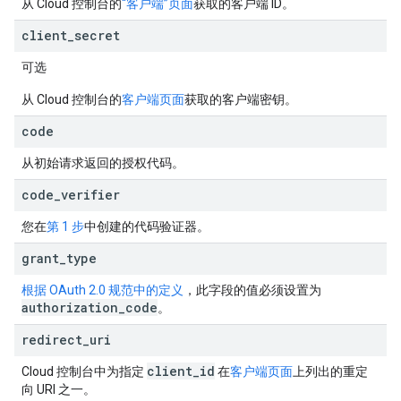
从 Cloud 控制台的
“客户端”页面
获取的客户端 ID。
client
_
secret
可选
从 Cloud 控制台的
客户端页面
获取的客户端密钥。
code
从初始请求返回的授权代码。
code
_
verifier
您在
第 1 步
中创建的代码验证器。
grant
_
type
根据 OAuth 2.0 规范中的定义
，此字段的值必须设置为
authorization
_
code
。
redirect
_
uri
client
_
id
Cloud 控制台中为指定
在
客户端页面
上列出的重定
向 URI 之一。