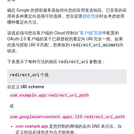
确定 Google 的授权服务器如何向您的应用发送响应。已安装的应
用有多种重定向选项可供选择，您在设置
授权凭据
时会考虑使用
哪种重定向方法。
该值必须与您在客户端的 Cloud 控制台
“客户端”页面
中配置的
OAuth 2.0 客户端的某个已获授权的重定向 URI 完全一致。如果
redirect_uri_mismatch
此值与授权 URI 不匹配，您将收到
错误。
redirect_uri
下表显示了每种方法的相应
参数值：
redirect
_
uri
个值
自定义 URI scheme
com
.
example
.
app
:
redirect
_
uri
_
path
或
com
.
googleusercontent
.
apps
.
123
:
redirect
_
uri
_
path
com.example.app
是您控制的网域的反向 DNS 表示法。自
定义协议必须包含句点才能有效。