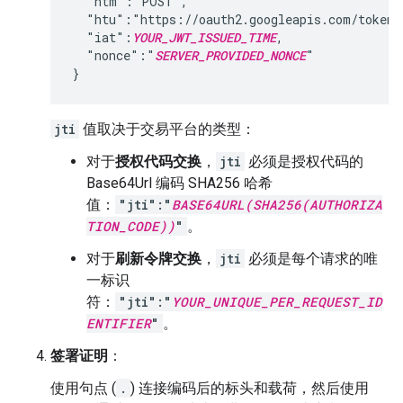
  "htm":"POST",

  "htu":"https://oauth2.googleapis.com/token",
  "iat":
YOUR_JWT_ISSUED_TIME
,

  "nonce":"
SERVER_PROVIDED_NONCE
"

}
jti
值取决于交易平台的类型：
对于
授权代码交换
，
jti
必须是授权代码的
Base64Url 编码 SHA256 哈希
值：
"jti":"
BASE64URL(SHA256(AUTHORIZA
TION_CODE))
"
。
对于
刷新令牌交换
，
jti
必须是每个请求的唯
一标识
符：
"jti":"
YOUR_UNIQUE_PER_REQUEST_ID
ENTIFIER
"
。
签署证明
：
使用句点 (
.
) 连接编码后的标头和载荷，然后使用