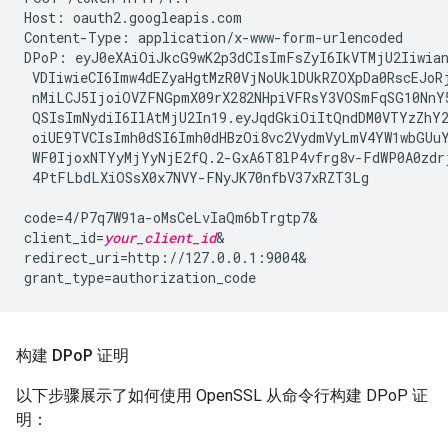
Host: oauth2.googleapis.com

Content-Type: application/x-www-form-urlencoded

DPoP: eyJ0eXAiOiJkcG9wK2p3dCIsImFsZyI6IkVTMjU2Iiwian
 VDIiwieCI6Imw4dEZyaHgtMzR0VjNoUklDUkRZOXpDa0RscEJoRj
 nMiLCJ5IjoiOVZFNGpmX09rX282NHpiVFRsY3VOSmFqSG10NnY5
 QSIsImNydiI6IlAtMjU2In19.eyJqdGkiOiItQndDM0VTYzZhY2
 oiUE9TVCIsImh0dSI6Imh0dHBzOi8vc2VydmVyLmV4YW1wbGUuY
 WF0IjoxNTYyMjYyNjE2fQ.2-GxA6T8lP4vfrg8v-FdWP0A0zdrj
 4PtFLbdLXiOSsX0x7NVY-FNyJK70nfbV37xRZT3Lg

code=4/P7q7W91a-oMsCeLvIaQm6bTrgtp7&

client_id=
your_client_id
&

redirect_uri=http://127.0.0.1:9004&

构建 DPo
P 证明
以下步骤展示了如何使用 OpenSSL 从命令行构建 DPoP 证
明：