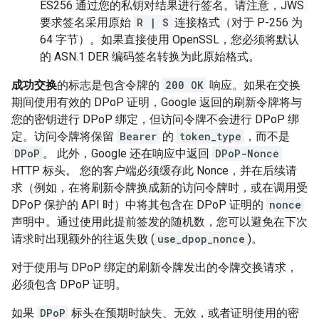
ES256 通过您的私钥对结果进行签名。请注意，JWS
要求签名采用原始
R | S
连接格式（对于 P-256 为
64 字节）。如果直接使用 OpenSSL，您必须将默认
的 ASN.1 DER 编码签名转换为此原始格式。
成功交换
的标志是包含令牌的
200 OK
响应。如果在交换
期间使用有效的 DPoP 证明，Google 返回的刷新令牌将与
您的密钥进行 DPoP 绑定，但访问令牌不会进行 DPoP 绑
定。访问令牌将保留
Bearer
的
token_type
，而不是
DPoP
。 此外，Google 还在响应中返回
DPoP-Nonce
HTTP 标头。 您的客户端必须缓存此 Nonce，并在后续请
求（例如，在将刷新令牌换成新的访问令牌时，或在调用受
DPoP 保护的 API 时）中将其包含在 DPoP 证明的
nonce
声明中。通过使用此提前签发的随机数，您可以避免在下次
请求时出现额外的往返失败 (
use_dpop_nonce
)。
对于使用与 DPoP 绑定的刷新令牌发出的令牌交换请求，
必须包含 DPoP 证明。
如果
DPoP
标头在预期时缺失、无效，或者证明使用的密