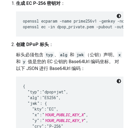
生成 EC P-256 密钥对
：
openssl ecparam -name prime256v1 -genkey -noou
openssl ec -in dpop_private.pem -pubout -out 
创建 DPoP 标头
：
标头必须包含
typ
、
alg
和
jwk
（公钥）声明。
x
和
y
值是您的 EC 公钥的 Base64Url 编码坐标。 对
以下 JSON 进行 Base64Url 编码：
{

  "typ":"dpop+jwt",

  "alg":"ES256",

  "jwk": {

    "kty":"EC",

    "x":"
YOUR_PUBLIC_KEY_X
",

    "y":"
YOUR_PUBLIC_KEY_Y
",

    "crv":"P-256"
