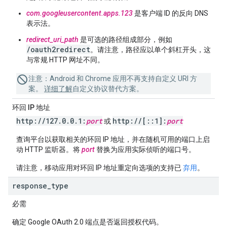
com.googleusercontent.apps.123
是客户端 ID 的反向 DNS
表示法。
redirect_uri_path
是可选的路径组成部分，例如
/oauth2redirect
。请注意，路径应以单个斜杠开头，这
与常规 HTTP 网址不同。
注意
：Android 和 Chrome 应用不再支持自定义 URI 方
案。
详细了解
自定义协议替代方案。
环回 IP 地址
http:
/
/
127
.
0
.
0
.
1:
port
http:
/
/
[
::
1]:
port
或
查询平台以获取相关的环回 IP 地址，并在随机可用的端口上启
动 HTTP 监听器。将
port
替换为应用实际侦听的端口号。
请注意，
移动应用
对环回 IP 地址重定向选项的支持已
弃用
。
response
_
type
必需
确定 Google OAuth 2.0 端点是否返回授权代码。