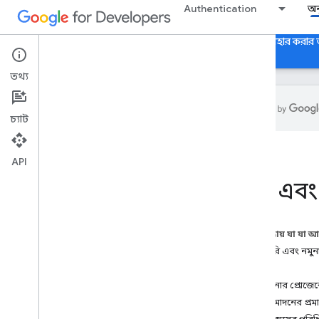
Authentication
অন
Google অ্যাকাউন্ট অনুমোদন
Google অনুমোদন API ব্যবহার করার 
তথ্য
চ্যাট
Google অ্যাকাউন্ট অনুমোদন
অনুমোদন
ওভারভিউ
API
ক্রস-ক্লায়েন্ট পরিচয়
i
OS এবং 
OAuth 2
.
0 স্কোপ
OAuth 2
.
0 নীতি
এই পৃষ্ঠায় যা যা 
অ্যাপের ধরন অনুসারে অনুমোদনের
লাইব্রেরি এবং নমুন
বিবেচনা
পূর্বশর্ত
সার্ভার-সাইড ওয়েব অ্যাপসের জন্য
আপনার প্রোজেক্
জাভাস্ক্রিপ্ট ওয়েব অ্যাপসের জন্য
অনুমোদনের প্রমা
অ্যান্ড্রয়েড অ্যাপসের জন্য