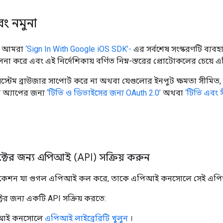
বং নমুনা
্য আমরা
‘Sign In With Google iOS SDK’-
এর সর্বশেষ সংস্করণটি ব্যব
া করে এবং এই নির্দেশিকায় বর্ণিত নিম্ন-স্তরের প্রোটোকলের চেয়ে 
্টেম ব্রাউজার সাপোর্ট করে না অথবা যেগুলোর ইনপুট ক্ষমতা সীমিত, য
 অ্যাপের জন্য
‘টিভি ও ডিভাইসের জন্য OAuth 2.0’
অথবা
‘টিভি এবং 
ক্টের জন্য এপিআই (API) সক্রিয় করুন
লিকেশন যা গুগল এপিআই কল করে, তাকে এপিআই কনসোলে সেই এপিআ
ের জন্য একটি API সক্রিয় করতে:
িআই কনসোলে
এপিআই লাইব্রেরিটি খুলুন
।