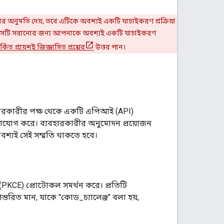
রার অনুমতি দেয়, তবে এটিকে অবশ্যই একটি যাচাইকরণ প্রক্রিয়া
 সেটি সরানোর জন্য আপনাকে অবশ্যই একটি যাচাইকরণ
িত প্রায়শই জিজ্ঞাসিত প্রশ্নের
উত্তর পান।
হারকারীর পক্ষ থেকে একটি এপিআই (API)
োগাযোগ করে। ব্যবহারকারীর অনুমোদন প্রয়োজন
্যই সেই সম্মতি থাকতে হবে।
(PKCE) প্রোটোকল সমর্থন করে। প্রতিটি
রিত মান, যাকে "কোড_চ্যালেঞ্জ" বলা হয়,