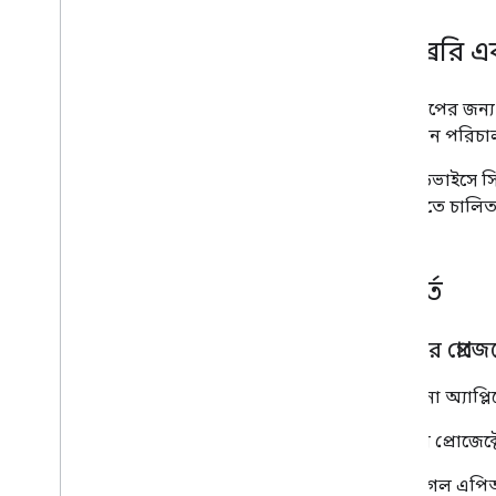
লাইব্রেরি এ
iOS অ্যাপের জন
অনুমোদন পরিচালন
যেসব ডিভাইসে সিস
সেগুলোতে চালিত
পূর্বশর্ত
আপনার প্রোজে
যে কোনো অ্যাপ্
আপনার প্রোজেক্ট
গুগল এপ