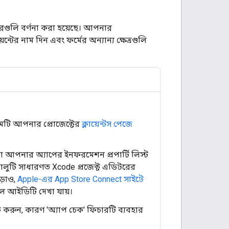
রকারগুলি বর্ণনা করা হয়েছে। আপনার
ন্টের নাম দিন এবং ফর্মের অন্যান্য ক্ষেত্রগুলি
 নামটি আপনার প্রোজেক্টের
ক্লায়েন্টস পেজে
 আপনার অ্যাপের ইনফরমেশন প্রপার্টি লিস্ট
যালুটি সাধারণত Xcode প্রজেক্ট এডিটরের
াড়াও,
Apple-এর App Store Connect সাইটে
 আইডিটি দেখা যায়।
করুন, কারণ 'অ্যাপ চেক' ফিচারটি ব্যবহার