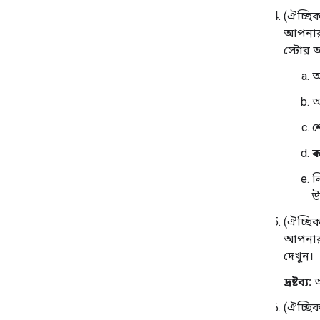
(ঐচ্ছিক
আপনার 
স্টোর আ
আ
আ
শ
ক
ল
উ
(ঐচ্ছিক
আপনার 
দেখুন।
দ্রষ্টব্য:
আ
(ঐচ্ছিক