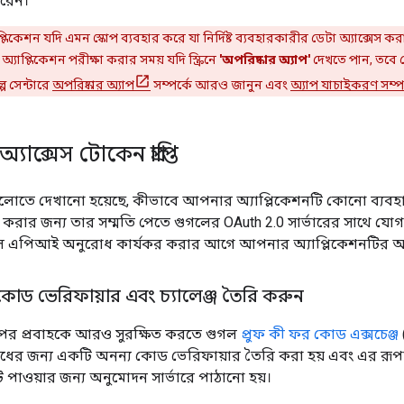
ারেন।
কেশন যদি এমন স্কোপ ব্যবহার করে যা নির্দিষ্ট ব্যবহারকারীর ডেটা অ্যাক্সেস ক
যাপ্লিকেশন পরীক্ষা করার সময় যদি স্ক্রিনে
'অপরিষ্কার অ্যাপ'
দেখতে পান, তবে
প সেন্টারে
অপরিষ্কার অ্যাপ
সম্পর্কে আরও জানুন এবং
অ্যাপ যাচাইকরণ সম্পর্ক
অ্যাক্সেস টোকেন প্রাপ্তি
গুলোতে দেখানো হয়েছে, কীভাবে আপনার অ্যাপ্লিকেশনটি কোনো ব্যব
করার জন্য তার সম্মতি পেতে গুগলের OAuth 2.0 সার্ভারের সাথে য
এপিআই অনুরোধ কার্যকর করার আগে আপনার অ্যাপ্লিকেশনটির অবশ
কোড ভেরিফায়ার এবং চ্যালেঞ্জ তৈরি করুন
পের প্রবাহকে আরও সুরক্ষিত করতে গুগল
প্রুফ কী ফর কোড এক্সচেঞ্জ
র জন্য একটি অনন্য কোড ভেরিফায়ার তৈরি করা হয় এবং এর রূপান্ত
াওয়ার জন্য অনুমোদন সার্ভারে পাঠানো হয়।