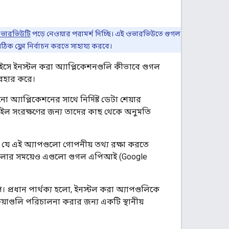
ওভারভিউটি
পড়ে নেওয়ার পরামর্শ দিচ্ছি। এই ওভারভিউতে গুগল
ঠিক ফ্লো নির্বাচন করতে সাহায্য করবে।
াইসে ইনস্টল করা অ্যাপ্লিকেশনগুলি কীভাবে গুগল
যবহার করে।
্যাপ্লিকেশনের সাথে নির্দিষ্ট ডেটা শেয়ার
ফাইল সংরক্ষণের জন্য তাদের কাছ থেকে অনুমতি
যে এই অ্যাপগুলো গোপনীয় তথ্য রক্ষা করতে
্ডে চলার সময়েও এগুলো গুগল এপিআই (Google
ূপ। প্রধান পার্থক্য হলো, ইনস্টল করা অ্যাপগুলিকে
য়াগুলি পরিচালনা করার জন্য একটি স্থানীয়