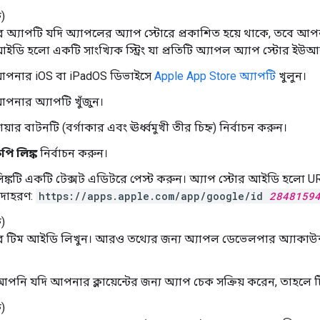
)
অ্যাপটি যদি অ্যাপলের অ্যাপ স্টোরে প্রকাশিত হয়ে থাকে, তবে আপ
ইডি হলো একটি সাংখ্যিক স্ট্রিং যা প্রতিটি অ্যাপল অ্যাপ স্টোর ইউআর
পনার iOS বা iPadOS ডিভাইসে
Apple App Store অ্যাপটি
খুলুন।
পনার অ্যাপটি খুঁজুন।
েয়ার বাটনটি (বর্গাকার এবং ঊর্ধ্বমুখী তীর চিহ্ন) নির্বাচন করুন।
পি লিঙ্ক
নির্বাচন করুন।
িঙ্কটি একটি টেক্সট এডিটরে পেস্ট করুন। অ্যাপ স্টোর আইডি হলো 
দাহরণ:
https://apps.apple.com/app/google/id
2848159
)
টিম আইডি লিখুন। আরও তথ্যের জন্য অ্যাপল ডেভেলপার অ্যাকাউন্
পনি যদি আপনার ক্লায়েন্টের জন্য অ্যাপ চেক সক্রিয় করেন, তাহলে
)