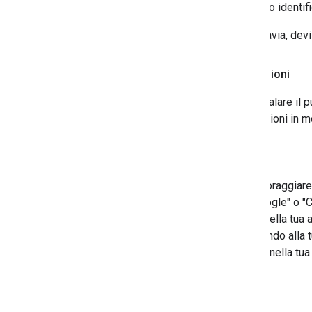
possono identifi
Se, tuttavia, dev
Dimensioni
Puoi scalare il 
proporzioni in m
Testo
Per incoraggiare 
con Google" o "C
lingua della tua
accedendo alla t
Google nella tua
Colore