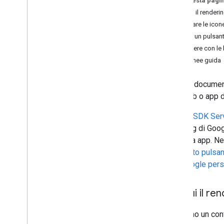
Su questa pagi
Esegui il render
codelab
Scaricare le ico
Accedere con Google per Android
Creare un pulsan
Pulsante Accedi con Google per il web
Accedere con le b
Prompt One Tap per il web
Altre linee guida
Accedere con Google per i
OS
Questo documento
Protocolli
sito web o app d
Open
ID Connect (OIDC)
Riferimento API OIDC
I nostri
SDK Serv
branding di Goog
Piattaforme supportate
nella tua app. Ne
Android
elemento pulsa
i
OS
con Google pers
Web
Esegui il re
Funzionalità di accesso in
anteprima
Pacchetto di sicurezza
Forniamo un conf