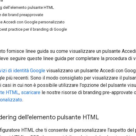
na
ing dell'elemento pulsante HTML
ne dei brand preapprovate
te Accedi con Google personalizzato
est practice per il branding di Google
 fornisce linee guida su come visualizzare un pulsante Accedi c
eve seguire queste linee guida per completare la procedura di ver
izi di identità Google
visualizzano un pulsante Accedi con Google
le più recenti. Sono il modo consigliato per visualizzare il puls
i casi in cui non è possibile utilizzare l'opzione del pulsante vi
nte HTML
,
scaricare
le nostre risorse di branding pre-approvate o
onalizzato
.
ndering dell'elemento pulsante HTML
iguratore HTML che ti consente di personalizzare l'aspetto del 