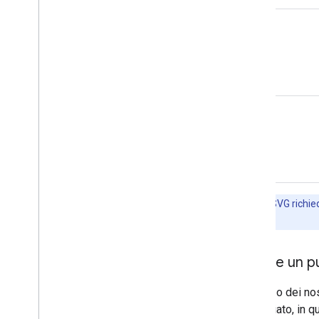
Scuro
Neutro
Nota
:i file SVG richi
tuo sito web.
Creare un p
L'utilizzo dei no
consigliato, in q