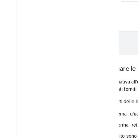
Scaricare le
In alternativa a
approvati fornit
I pulsanti delle 
Tema :
chi
Forma :
re
Di seguito sono 