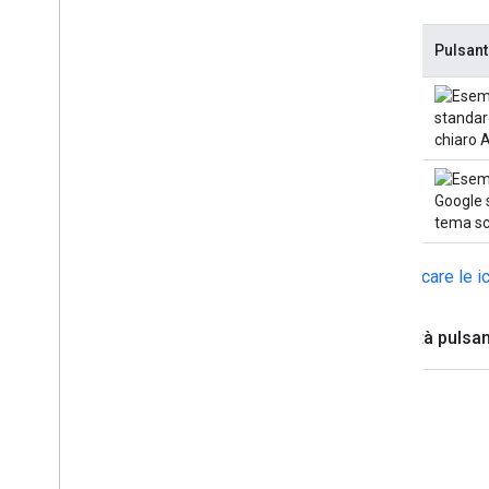
Tema
Pulsant
Chiaro
Scuro
Scaricare le 
Modalità pulsa
Chiaro