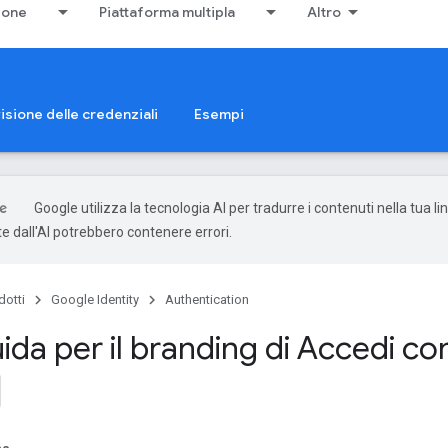
ione
Piattaforma multipla
Altro
isione delle credenziali
Esempi
Google utilizza la tecnologia AI per tradurre i contenuti nella tua li
e dall'AI potrebbero contenere errori.
dotti
Google Identity
Authentication
ida per il branding di Accedi c