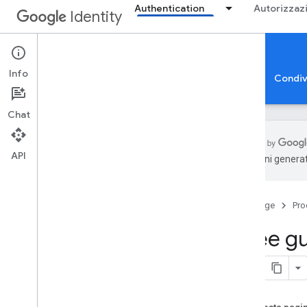
Authentication
Autorizzaz
Identity
Authentication
Info
Accedi con Google
Verifica app
Passkey
Condiv
Chat
API
traduzioni generat
Accedi con Google
Panoramica
Home page
Pro
Case study
Pacchetto di sicurezza
Linee gu
Protezione su più account
Norme OAuth 2
.
0
Best practice
Linee guida per il branding