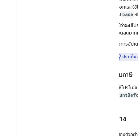
เลือกและใช้
กับ
base
ห
แม้ว่าจะมีโ
ส่วนลดมากกว
ส่งการอัปเด
ประเด็น
เกี่ยวกับภาษี
ระบบจะใช้โปรโมชันท
กับ
AmountBef
ตัวอย่าง
ส่วนนี้แสดงตัวอย่