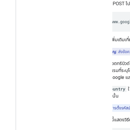
ข้อความ POST ไป
https
:
//
www
.
goog
ดูข้อมูลเพิ่มเติมเก
ประเด็นสำคัญ:
ส่งข้อค
สำหรับแอตทริบิวต
รหัสโรงแรมที่ระบุ
สอบว่า Google แ
UserCountry
ใ
ที่ระบุเท่านั้น
หมายเหตุ:
การตั้งรหัสป
ตัวอย่างนี้แสดงวิธ