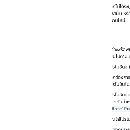
หากไม่ได้ระ
รหัสนั้น หร
ความใหม่
ทั่วไป
แต่ละพร็อพเ
เป็นไปตาม เ
โปรโมชันจะ
หากต้องการใ
โปรโมชันไม่
โปรโมชันแต่
แยกกันสำหรั
<HotelPr
คุณใส่โปรโ
ใช้องค์ปร