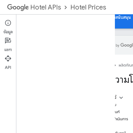
Hotel Prices
Hotel APIs
คำแนะนำ
เอกสารอ้างอิง API
การอ้างอิง XML
การสนับสนุน
ข้อมูล
แชท
ภาพรวม
หน้าแรก
ผลิตภัณฑ
API
การตั้งค่าและการกำหนดค่า
ข้อความ
ภาพรวมการผสานรวม
วิธีการส่งข้อมูลราคา
สคีมา
ในหน้านี้
คะแนนสะสม
ภาพรวม
หลักเกณฑ์
ข้อมูลโรงแรม
การดำเนินการ
การตั้งค่าข้อมูลโรงแรมใน XML
ทั่วไป