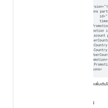
<?xml version="1
<Promotions part
            id="
            time
  <HotelPromotio
    <Promotion i
      <Discount 
      <UserCountr
        <Country
        <Country
      </UserCount
    </Promotion>

  </HotelPromoti
ดูตัวอย่างเพิ่มเติมได
วิธีการ