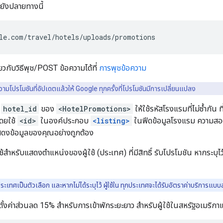
ยังปลายทางนี้
le
.
com
/
travel
/
hotels
/
uploads
/
promotions
ี่ยวกับวิธีพุช/POST ข้อความได้ที่
การพุชข้อความ
วามโปรโมชันที่อัปเดตแล้วให้ Google ทุกครั้งที่โปรโมชันมีการเปลี่ยนแปลง
์
hotel_id
ของ
<HotelPromotions>
ให้ใช้รหัสโรงแรมที่ไม่ซ้ำกัน 
โดยใช้
<id>
ในองค์ประกอบ
<listing>
ในฟีดข้อมูลโรงแรม ความสอ
สดงข้อมูลของคุณอย่างถูกต้อง
ช้สำหรับแสดงตำแหน่งของผู้ใช้ (ประเทศ) ที่มีสิทธิ์ รับโปรโมชัน หากระบุไ
ระเทศเป็นตัวเลือก และหากไม่ได้ระบุไว้ ผู้ใช้ใน ทุกประเทศจะได้รับอัตราค่าบริการแบ
ีตั้งค่าส่วนลด 15% สำหรับการเข้าพักระยะยาว สำหรับผู้ใช้ในสหรัฐอเมริกาแ