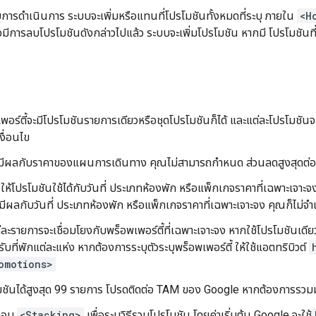
บุการดำเนินการ ระบบจะเพิ่มหรือแทนที่โปรโมชันทั้งหมดที่ระบุ ภายใน
<H
ือมีการลบโปรโมชันดังกล่าวไปแล้ว ระบบจะเพิ่มโปรโมชัน หากมี โปรโมชันที่
พอร์ตี้จะมีโปรโมชันรายการเดียวหรือชุดโปรโมชันก็ได้ และแต่ละโปรโมชันจะมี
งื่อนไข
มีผลกับราคาของแผนการเดินทาง คุณไม่สามารถกำหนด ส่วนลดสูงสุดต่อผู้
ห้โปรโมชันใช้ได้กับวันที่ ประเภทห้องพัก หรือแพ็กเกจราคาที่เฉพาะเจาะจง
มีผลกับวันที่ ประเภทห้องพัก หรือแพ็กเกจราคาที่เฉพาะเจาะจง คุณก็ไม่จำเป
ละรายการจะเชื่อมโยงกับพร็อพเพอร์ตี้ที่เฉพาะเจาะจง หากใช้โปรโมชันเดี
บที่พักแต่ละแห่ง หากต้องการระบุตัวระบุพร็อพเพอร์ตี้ ให้ใช้แอตทริบิวต์
omotions>
มชันได้สูงสุด 99 รายการ โปรดติดต่อ TAM ของ Google หากต้องการรวมม
ะกอบ
<Stacking>
เพื่อระบุวิธีรวมโปรโมชัน โดยค่าเริ่มต้น Google จะใช้