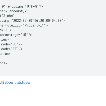
.0" encoding="UTF-8"?>

ner="account_x"

123_abc"

stamp="2022-05-30T16:20:00-04:00">

ns hotel_id="Property_1">

d="1">

percentage="15"/>

ies>

 code="US"/>

 code="IT"/>

ries>

ons>

้ที่
ตัวอย่างโปรโมชัน