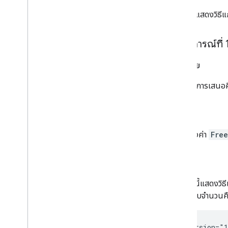
ส่วนนี้จะแสดงวิธ
สถานการณ์ที่ 
คำอธิบาย
คุณต้องการเสนอค
โซลูชัน
ใช้การตั้งค่า
Free
ตัวอย่าง
ตัวอย่างนี้แสดงวิ
จะมีผลกับจำนวนคื
<?xml version="1