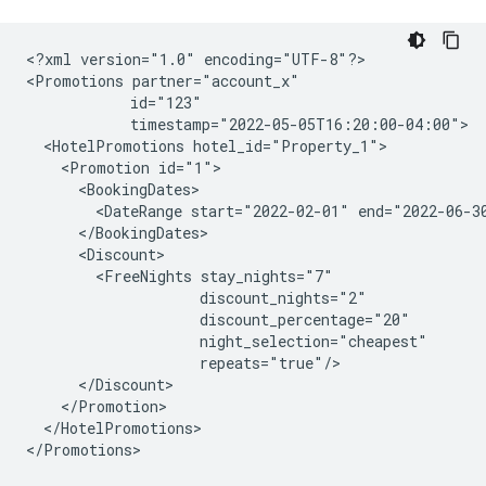
<?xml version="1.0" encoding="UTF-8"?>

<Promotions partner="account_x"

            id="123"

            timestamp="2022-05-05T16:20:00-04:00">

  <HotelPromotions hotel_id="Property_1">

    <Promotion id="1">

      <BookingDates>

        <DateRange start="2022-02-01" end="2022-06-30
      </BookingDates>

      <Discount>

        <FreeNights stay_nights="7"

                    discount_nights="2"

                    discount_percentage="20"

                    night_selection="cheapest"

                    repeats="true"/>

      </Discount>

    </Promotion>

  </HotelPromotions>
