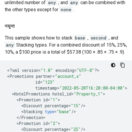
unlimited number of
any
; and
any
can be combined with
the other types except for
none
.
নমুনা
This sample shows how to stack
base
,
second
, and
any
Stacking types. For a combined discount of 15%, 25%,
10%, a $100 price is a total of $57.38 (100 × .85 × .75 × .9).
<
?
xml
version
=
"1.0"
encoding
=
"UTF-8"
?
>

<
Promotions
partner
=
"account_x"
id
=
"123"
timestamp
=
"2022-05-20T16:20:00-04:00"
<
HotelPromotions
hotel_id
=
"Property_1"
<
Promotion
id
=
"1"
<
Discount
percentage
=
"15"
/
<
Stacking
type
=
"base"
/
<
/
Promotion
<
Promotion
id
=
"2"
<
Discount
percentage
=
"25"
/