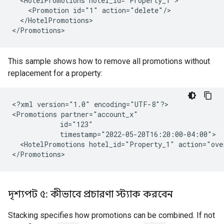
  <HotelPromotions hotel_id="Property_1">

    <Promotion id="1" action="delete"/>

  </HotelPromotions>

This sample shows how to remove all promotions without
replacement for a property:
<?xml version="1.0" encoding="UTF-8"?>

<Promotions partner="account_x"

            id="123"

            timestamp="2022-05-20T16:20:00-04:00">

  <HotelPromotions hotel_id="Property_1" action="over
দৃশ্যপট ৫: কীভাবে প্রচারণা স্ট্যাক করবেন
Stacking specifies how promotions can be combined. If not