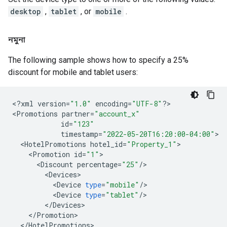
desktop
,
tablet
, or
mobile
.
নমুনা
The following sample shows how to specify a 25%
discount for mobile and tablet users:
<
?
xml
version
=
"1.0"
encoding
=
"UTF-8"
?
>

<
Promotions
partner
=
"account_x"
id
=
"123"
timestamp
=
"2022-05-20T16:20:00-04:00"
<
HotelPromotions
hotel_id
=
"Property_1"
<
Promotion
id
=
"1"
<
Discount
percentage
=
"25"
/
<
Devices
<
Device
type
=
"mobile"
/
<
Device
type
=
"tablet"
/
<
/
Devices
<
/
Promotion
<
/
HotelPromotions
>
