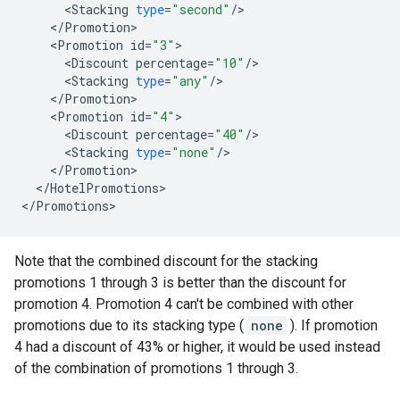
<
Stacking
type
=
"second"
/
<
/
Promotion
<
Promotion
id
=
"3"
<
Discount
percentage
=
"10"
/
<
Stacking
type
=
"any"
/
<
/
Promotion
<
Promotion
id
=
"4"
<
Discount
percentage
=
"40"
/
<
Stacking
type
=
"none"
/
<
/
Promotion
<
/
HotelPromotions
>

<
/
Promotions
Note that the combined discount for the stacking
promotions 1 through 3 is better than the discount for
promotion 4. Promotion 4 can't be combined with other
promotions due to its stacking type (
none
). If promotion
4 had a discount of 43% or higher, it would be used instead
of the combination of promotions 1 through 3.