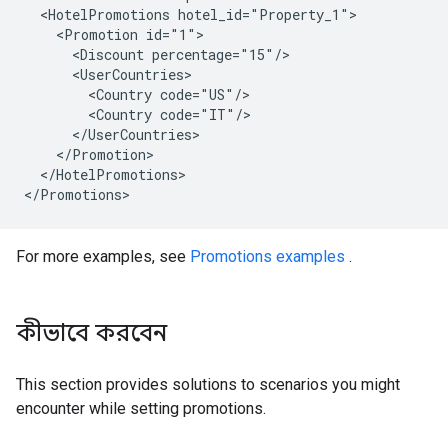
  <HotelPromotions hotel_id="Property_1">

    <Promotion id="1">

      <Discount percentage="15"/>

      <UserCountries>

        <Country code="US"/>

        <Country code="IT"/>

      </UserCountries>

    </Promotion>

  </HotelPromotions>

For more examples, see
Promotions examples
.
কীভাবে করবেন
This section provides solutions to scenarios you might
encounter while setting promotions.