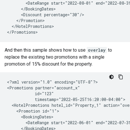
        <DateRange start="2022-08-01" end="2022-08-31
      </BookingDates>

      <Discount percentage="30"/>

    </Promotion>

  </HotelPromotions>

And then this sample shows how to use
overlay
to
replace the existing two promotions with a single
promotion of 15% discount for the property.
<?xml version="1.0" encoding="UTF-8"?>

<Promotions partner="account_x"

            id="123"

            timestamp="2022-05-25T16:20:00-04:00">

  <HotelPromotions hotel_id="Property_1" action="over
    <Promotion id="1">

      <BookingDates>

        <DateRange start="2022-06-01" end="2022-07-31
      </BookingDates>
