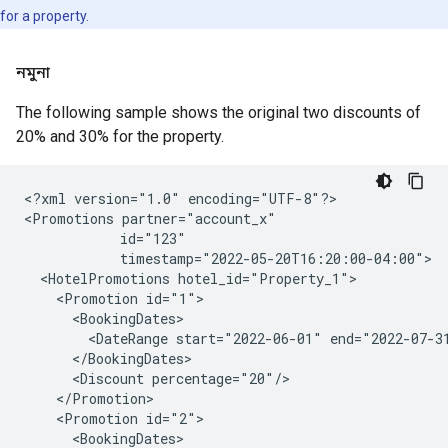
for a property.
নমুনা
The following sample shows the original two discounts of
20% and 30% for the property.
<?xml version="1.0" encoding="UTF-8"?>

<Promotions partner="account_x"

            id="123"

            timestamp="2022-05-20T16:20:00-04:00">

  <HotelPromotions hotel_id="Property_1">

    <Promotion id="1">

      <BookingDates>

        <DateRange start="2022-06-01" end="2022-07-31
      </BookingDates>

      <Discount percentage="20"/>

    </Promotion>

    <Promotion id="2">

      <BookingDates>
