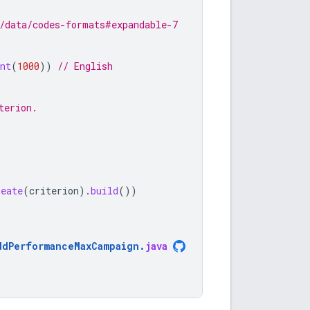
/data/codes-formats#expandable-7
nt
(
1000
))
// English
terion.
reate
(
criterion
).
build
())
ddPerformanceMaxCampaign
.
java