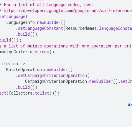
/ For a list of all language codes, see:
/ https://developers.google.com/google-ads/api/reference
setLanguage
(
LanguageInfo
.
newBuilder
()
.
setLanguageConstant
(
ResourceNames
.
languageConsta
.
build
())
build
());
s a list of mutate operations with one operation per cri
mpaignCriteria
.
stream
()
riterion
-
MutateOperation
.
newBuilder
()
.
setCampaignCriterionOperation
(
CampaignCriterionOperation
.
newBuilder
().
setC
.
build
())
ect
(
Collectors
.
toList
());
A