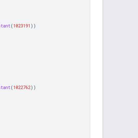
stant
(
1023191
))
stant
(
1022762
))