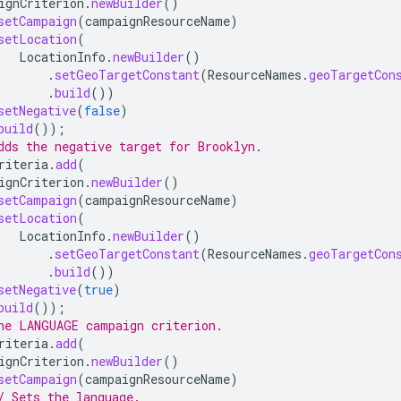
ignCriterion
.
newBuilder
()
setCampaign
(
campaignResourceName
)
setLocation
(
LocationInfo
.
newBuilder
()
.
setGeoTargetConstant
(
ResourceNames
.
geoTargetCon
.
build
())
setNegative
(
false
)
build
());
dds the negative target for Brooklyn.
riteria
.
add
(
ignCriterion
.
newBuilder
()
setCampaign
(
campaignResourceName
)
setLocation
(
LocationInfo
.
newBuilder
()
.
setGeoTargetConstant
(
ResourceNames
.
geoTargetCon
.
build
())
setNegative
(
true
)
build
());
he LANGUAGE campaign criterion.
riteria
.
add
(
ignCriterion
.
newBuilder
()
setCampaign
(
campaignResourceName
)
/ Sets the language.