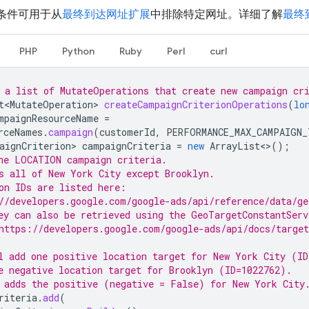
条件可用于从
最终到达网址扩展
中排除特定网址。详细了解
最终
PHP
Python
Ruby
Perl
curl
 a list of MutateOperations that create new campaign cr
t<MutateOperation>
createCampaignCriterionOperations
(
lo
mpaignResourceName
=
rceNames
.
campaign
(
customerId
,
PERFORMANCE_MAX_CAMPAIGN_
aignCriterion>
campaignCriteria
=
new
ArrayList
<>
();
he LOCATION campaign criteria.
s all of New York City except Brooklyn.
on IDs are listed here:
//developers.google.com/google-ads/api/reference/data/ge
ey can also be retrieved using the GeoTargetConstantServ
https://developers.google.com/google-ads/api/docs/target
l add one positive location target for New York City (ID
e negative location target for Brooklyn (ID=1022762).
 adds the positive (negative = False) for New York City
riteria
.
add
(