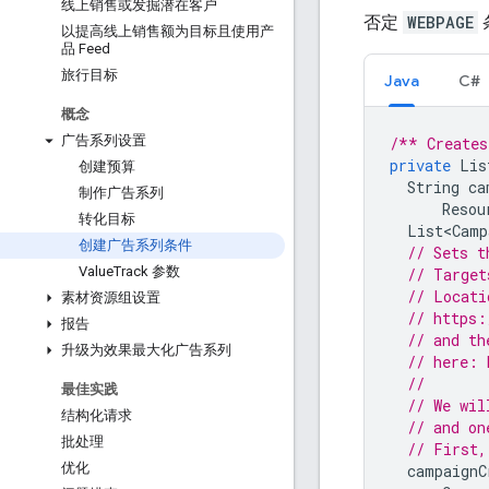
线上销售或发掘潜在客户
否定
WEBPAGE
以提高线上销售额为目标且使用产
品 Feed
旅行目标
Java
C#
概念
广告系列设置
/** Creates
private
Lis
创建预算
String
ca
制作广告系列
Resou
转化目标
List<Camp
创建广告系列条件
// Sets t
Value
Track 参数
// Target
// Locati
素材资源组设置
// https:
报告
// and th
升级为效果最大化广告系列
// here: 
//
最佳实践
// We wil
结构化请求
// and on
批处理
// First,
优化
campaignC