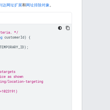
到达网址扩展
和
网址排除对象
。
iteria. */
ng
customerId
)
{
TEMPORARY_ID
);
otargets
ice as shown
ing/location-targeting
=1023191)
.