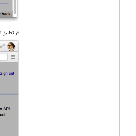
اختَر
تطبيق ا