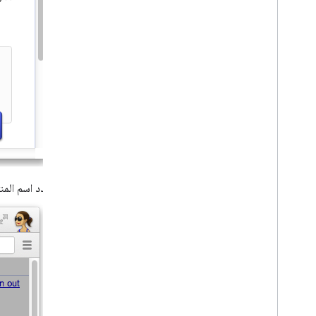
حدد اسم المنتج ورمزه لـ Glassware. تظهر هذه الحقول في ط