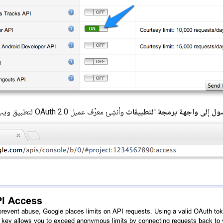
ول إلى واجهة برمجة التطبيقات
وأنشِئ معرِّف عميل OAuth 2.0 لتطبيق ويب.