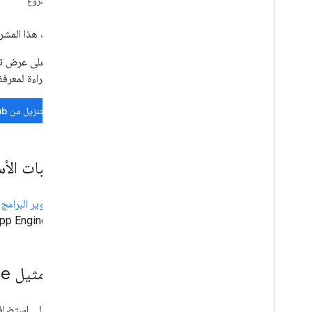
نشر المشروع
جهات اتصال Google
الموقع الجغرافي
يوضح لك هذا المشروع كيفية تنفيذ طريقة Glassware ال
التفويض
للاطّلاع على عرض ت
متابعة القراءة لمعرف
التنزيل من GitHub
المتطلبات الأ
حزمة تطوير البرامج (SDK) لـ App Engine الخاصة بـ hon
SDK لـ Python App Engine لتطوير مشروعك ونشره. شغِّل أداة التثبيت إذا كان ذلك مناسبًا لنظامك الأساسي، أو استخرِج ملف ZIP في مكان مناسب.
إنشاء مثيل Google App Engine
ستحتاج إلى استضافة مشروع