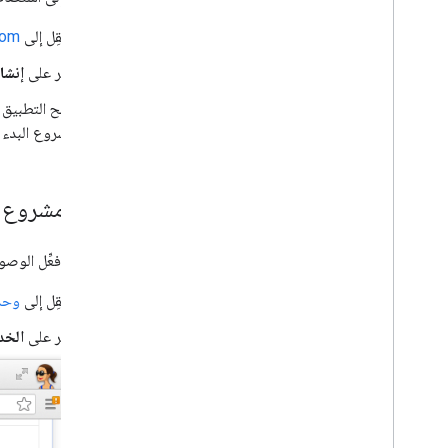
انتقِل إلى
com
انقر على
إنشا
امنح التطبيق
مشروع البدء ا
إنشاء مشروع على Is Console
بعد ذلك، فعِّل الوصول إلى rror API
انتقِل إلى
وحدة تح
انقر على
الخد