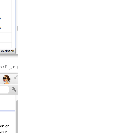
انقر على
الوص