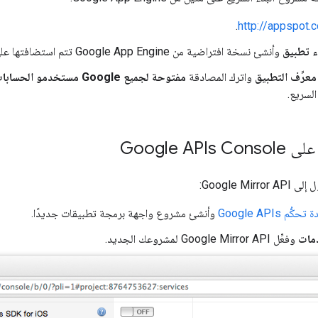
.
http://appspot.
ء تطبيق
وأنشئ نسخة افتراضية من Google App Engine تتم استضافتها على
معرِّف التطبيق
واترك المصادقة
مفتوحة لجميع Google مستخدمو الحسابات
لسريع.
Google AP
Google Mi:
كُّم Google APIs
وأنشئ مشروع واجهة برمجة تطبيقات جديدًا.
مات
وفعِّل Google Mirror API لمشروعك الجديد.