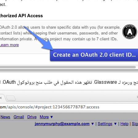
لب منح بروتوكول OAuth. الشاشة المقدمة للمستخدمين.