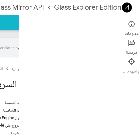
ass Mirror API
Glass Explorer Edition
الأدلة
المرجع
العيّنات
معلومات
دردشة
نظرة عامة
الصفحة الرئيسية
ال
قصص استخدام واجهة برمجة التطبيقات
واجهة برمجة التطبيقات
البدء السريع 
البدء
البدء بسرعة
Java
على هذه الصفحة
PHP
المتطلبات الأساسية
Python
إنشاء مثيل Google App Engine
إنشاء مشروع على Google APIs Console
الأدلة الإضافية
ضبط المشروع
البطاقات الثابتة