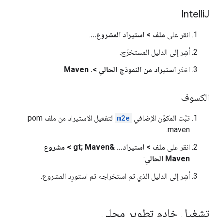
Intelli
J
انقر على
ملف > استيراد المشروع...
.
أشِر إلى الدليل المستخرَج.
اختَر
استيراد من النموذج الحالي >. Maven
الكسوف
ثبِّت المكوّن الإضافي
m2e
لتفعيل الاستيراد من ملف pom
maven.
انقر على
ملف > استيراد... &gt; Maven > مشروع
Maven الحالي
:
أشِر إلى الدليل الذي تم استخراجه ثم استورِد المشروع.
تشغيل خادم تطوير محلي