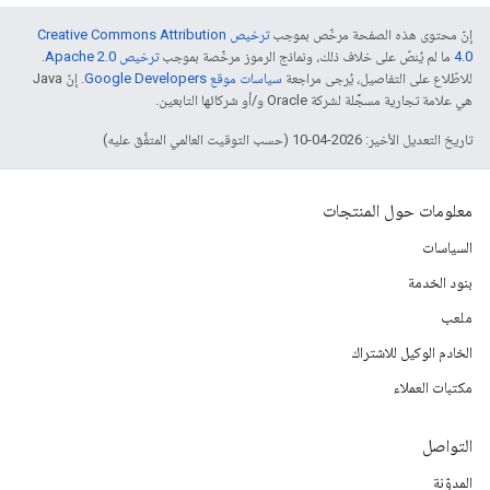
إنّ محتوى هذه الصفحة مرخّص بموجب
ترخيص Creative Commons Attribution
4.0‏
ما لم يُنصّ على خلاف ذلك، ونماذج الرموز مرخّصة بموجب
ترخيص Apache 2.0‏
.
للاطّلاع على التفاصيل، يُرجى مراجعة
سياسات موقع Google Developers‏
. إنّ Java
هي علامة تجارية مسجَّلة لشركة Oracle و/أو شركائها التابعين.
تاريخ التعديل الأخير: 2026-04-10 (حسب التوقيت العالمي المتفَّق عليه)
معلومات حول المنتجات
السياسات
بنود الخدمة
ملعب
الخادم الوكيل للاشتراك
مكتبات العملاء
التواصل
المدوّنة