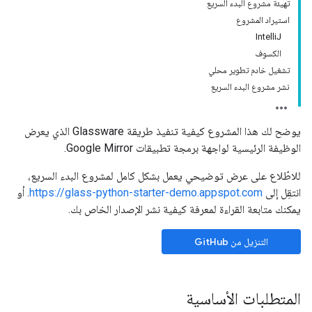
تهيئة مشروع البدء السريع
استيراد المشروع
IntelliJ
الكسوف
تشغيل خادم تطوير محلي
نشر مشروع البدء السريع
يوضح لك هذا المشروع كيفية تنفيذ طريقة Glassware الذي يعرض
الوظيفة الرئيسية لواجهة برمجة تطبيقات Google Mirror.
للاطّلاع على عرض توضيحي يعمل بشكل كامل لمشروع البدء السريع،
انتقِل إلى
https://glass-python-starter-demo.appspot.com
. أو
يمكنك متابعة القراءة لمعرفة كيفية نشر الإصدار الخاص بك.
التنزيل من GitHub
المتطلبات الأساسية