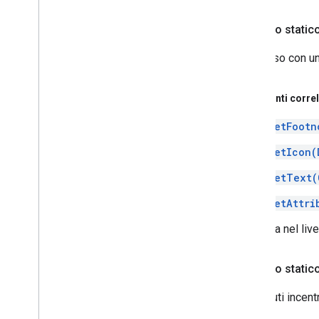
pubblico statico
Un avviso con un
Argomenti correl
setFootn
setIcon(
setText(
setAttri
Aggiunta nel liv
pubblico statico
Contenuti incentr