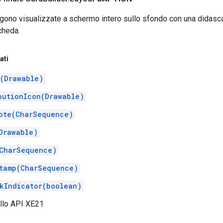
ono visualizzate a schermo intero sullo sfondo con una didascalia
cheda.
ati
(Drawable)
butionIcon(Drawable)
ote(CharSequence)
Drawable)
CharSequence)
tamp(CharSequence)
kIndicator(boolean)
ello API XE21