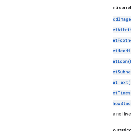
Argomenti correl
addImage
setAttri
setFootn
setHeadi
setIcon(
setSubhe
setText(
setTimes
showStac
Aggiunta nel liv
pubblico statico