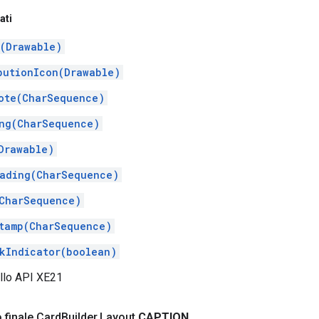
ati
(Drawable)
butionIcon(Drawable)
ote(CharSequence)
ng(CharSequence)
Drawable)
ading(CharSequence)
CharSequence)
tamp(CharSequence)
kIndicator(boolean)
ello API XE21
 finale Card
Builder
.
Layout
CAPTION