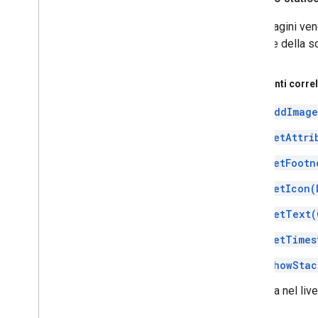
Le immagini veng
inferiore della s
Argomenti correl
addImage
setAttri
setFootn
setIcon(
setText(
setTimes
showStac
Aggiunta nel liv