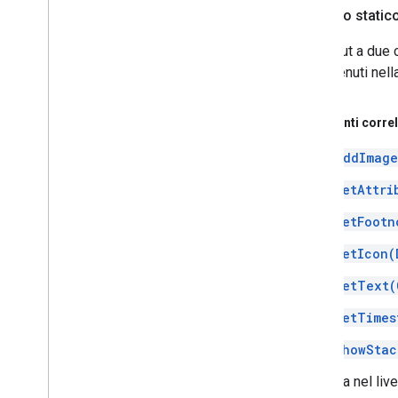
pubblico statico
Un layout a due 
di contenuti nel
Argomenti correl
addImage
setAttri
setFootn
setIcon(
setText(
setTimes
showStac
Aggiunta nel liv