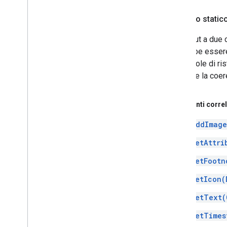
pubblico statico
Un layout a due 
dovrebbe essere
scorrevole di ri
garantire la coer
Argomenti correl
addImage
setAttri
setFootn
setIcon(
setText(
setTimes