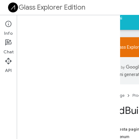
Glass Explorer Edition
Home page
Guide
Riferimenti
Campioni
Info
L'SDK Glass Explor
Chat
Panoramica
glass
.
app
API
traduzioni generat
contenuti
.
vetro
vetro
.
media
Touchpad in vetro
Home page
Pro
visualizzazione
_
vetro
Card
Bui
widget
.
vetro
Panoramica
Costruttore di carte
Su questa pagi
Panoramica
Valori enum
Layout