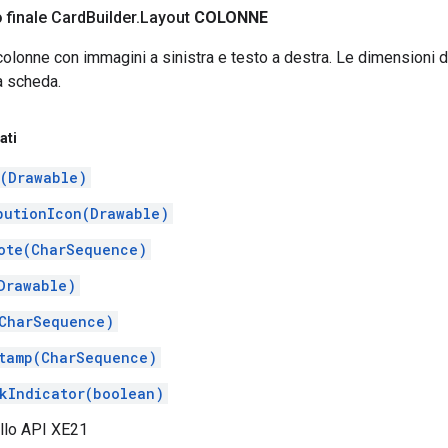
 finale Card
Builder
.
Layout
COLONNE
colonne con immagini a sinistra e testo a destra. Le dimensioni d
la scheda.
ati
(Drawable)
butionIcon(Drawable)
ote(CharSequence)
Drawable)
CharSequence)
tamp(CharSequence)
kIndicator(boolean)
ello API XE21