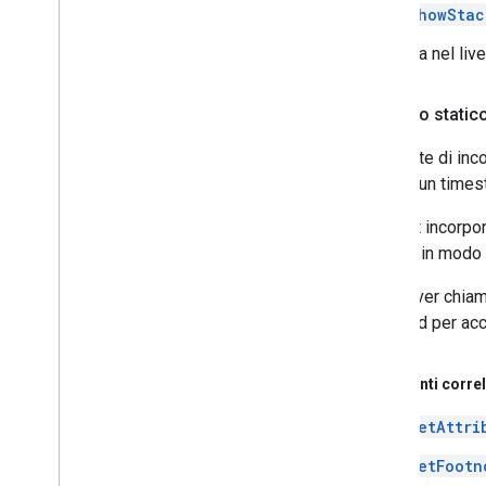
showStac
Aggiunta nel liv
pubblico statico
Consente di inco
pagina, un times
Il layout incorpo
scheda in modo c
Dopo aver chia
standard per acce
Argomenti correl
setAttri
setFootn