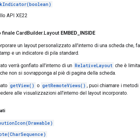
kIndicator(boolean)
ello API XE22
 finale Card
Builder
.
Layout
EMBED
_
INSIDE
rporare un layout personalizzato all'interno di una scheda che, fa
tamp e un indicatore di pila standard.
rato verrà gonfiato all'interno di un
RelativeLayout
che è limita
he non si sovrapponga al piè di pagina della scheda.
mato
getView()
o
getRemoteViews()
, puoi chiamare i metodi
dere alle visualizzazioni all'interno del layout incorporato.
ati
butionIcon(Drawable)
ote(CharSequence)