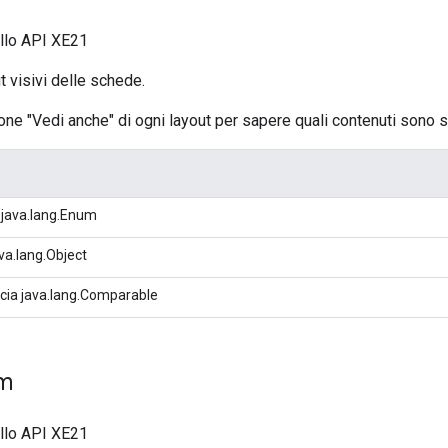
ello API XE21
t visivi delle schede.
one "Vedi anche" di ogni layout per sapere quali contenuti sono su
 java.lang.Enum
va.lang.Object
ccia java.lang.Comparable
um
ello API XE21