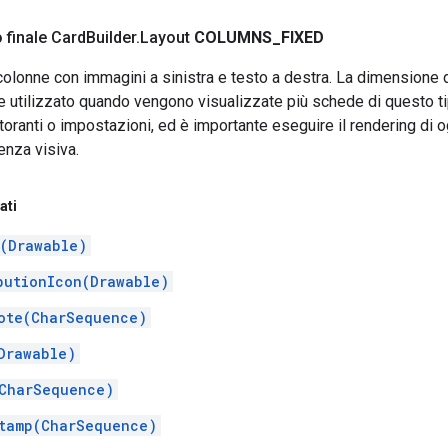
 finale Card
Builder
.
Layout
COLUMNS
_
FIXED
colonne con immagini a sinistra e testo a destra. La dimensione d
 utilizzato quando vengono visualizzate più schede di questo t
storanti o impostazioni, ed è importante eseguire il rendering di
enza visiva.
ati
(Drawable)
butionIcon(Drawable)
ote(CharSequence)
Drawable)
CharSequence)
tamp(CharSequence)