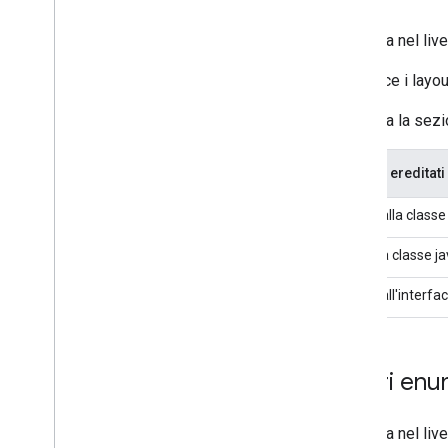
Adattatore a scorrimento carta
Aggiunta nel liv
Scorrimento schede
Dispositivo di scorrimento
Definisce i layou
Consulta la sezi
Metodi ereditati
Dalla classe
Da classe ja
Dall'interfa
Valori en
Aggiunta nel liv