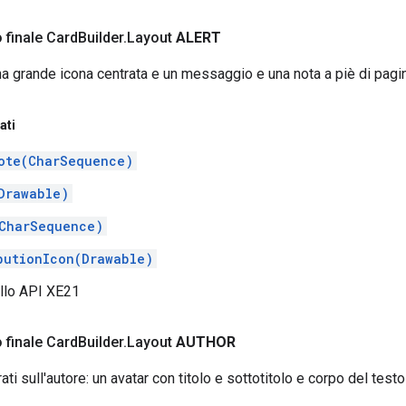
 finale Card
Builder
.
Layout
ALERT
a grande icona centrata e un messaggio e una nota a piè di pagin
ati
ote(CharSequence)
Drawable)
CharSequence)
butionIcon(Drawable)
ello API XE21
 finale Card
Builder
.
Layout
AUTHOR
ati sull'autore: un avatar con titolo e sottotitolo e corpo del testo