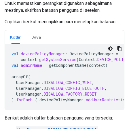
Untuk memastikan perangkat digunakan sebagaimana
mestinya, aktifkan batasan pengguna di setelan.
Cuplikan berikut menunjukkan cara menetapkan batasan:
Kotlin
Java
val
devicePolicyManager
:
DevicePolicyManager
=
context
.
getSystemService
(
Context
.
DEVICE_POLICY
val
adminName
=
getComponentName
(
context
)
arrayOf
(
UserManager
.
DISALLOW_CONFIG_WIFI
,
UserManager
.
DISALLOW_CONFIG_BLUETOOTH
,
UserManager
.
DISALLOW_FACTORY_RESET
).
forEach
{
devicePolicyManager
.
addUserRestriction
Berikut adalah daftar batasan pengguna yang tersedia: