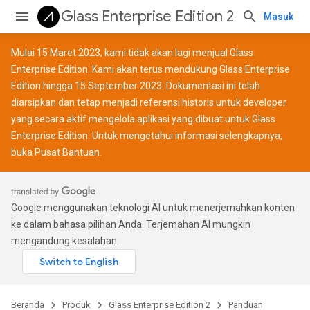
Glass Enterprise Edition 2
Masuk
Mulai 15 Maret 2023, kami tidak akan lagi menjual Glass
Enterprise Edition. Kami akan terus mendukung Glass Enterprise
Edition hingga 15 September 2023. Dokumentasi ini telah
diarsipkan dan tetap menjadi referensi historis untuk developer
yang secara aktif mengelola aplikasi yang dibuat untuk Glass
Enterprise Edition. Untuk mengetahui informasi selengkapnya,
buka
Pusat Bantuan
.
Google menggunakan teknologi AI untuk menerjemahkan konten
ke dalam bahasa pilihan Anda. Terjemahan AI mungkin
mengandung kesalahan.
Beranda
Produk
Glass Enterprise Edition 2
Panduan