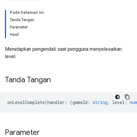
Pada halaman ini
Tanda Tangan
Parameter
Hasil
Menetapkan pengendali saat pengguna menyelesaikan
level.
Tanda Tangan
onLevelComplete
(
handler
:
(
gameId
:
string
,
level
:
nu
Parameter