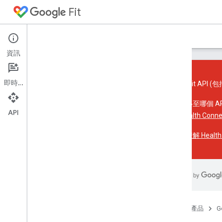
Fit
首頁
指南
參考資料
範例
支援
資訊
即時通訊
Google Fit API (包
簡介
如需遷移至哪個 A
API
平台總覽
參閱
Health Con
核心概念
進一步瞭解 Health 
Android 適用的 Fit API
總覽
開始使用
儲存及存取資料
感應器
首頁
產品
G
Fit REST API