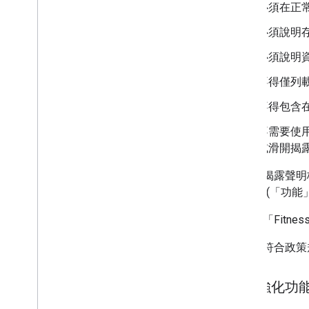
必須在正
必須說明
必須說明
不得僅列
不得包含在
不需要使
或滑開揭
建議的揭露聲明
能」)、(「功能」
例如：「Fitn
為確保符合政策
審查強化功