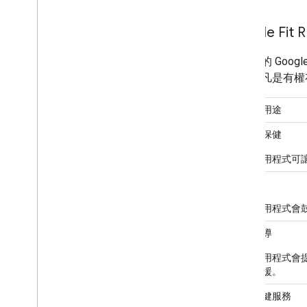
Google Fi
經認可的 Goog
此外，凡是有權存取
核准的用途
健身及保健
這類應用程式可
獎勵
這類應用程式會
健身指導
這類應用程式會
導和支援。
企業保健服務