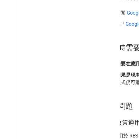
詳閱
Goo
在「
Goog
您何時需
如要在應用程
如果是現
程式仍可
常見問題
這項政策適用於哪
政策
適用於 REST