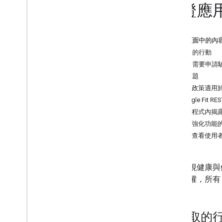
驗證應用程
總覽
開始使用
授權
這個頁面中的內
儲存及存取資料
需採取的行動
提升效能
您何時需要申請
常見問題
一般工作
這項政策適用於哪些 
驗證應用程式
Google Fit 
進行健康研究
應用程式內揭
活動資料
審查強化功能
營養資料
如何查看使用者
健康資料
睡眠資料
我們重視健康與
其他
和隱私權，所有 G
常見問題
品牌宣傳指南
健康研究政策
需採取的