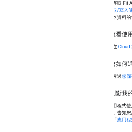
如果您存取 Fi
結的
讀取/寫入
取感應器資料的
如何查看使用
您可以在
Clou
系統會如何
之後會透過
您儲
如何判斷我
如果應用程式使
行通知，告知您
請參閱「
應用程