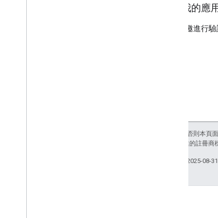
如果我的應
當您受邀進行驗
除非另有註明，否則本頁
和/或其關聯企業的註冊商
上次更新時間：2025-08-3