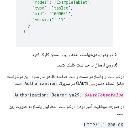
"model"
:
"ExampleTablet"
,
"type"
:
"tablet"
,
"uid"
:
"1000001"
,
"version"
:
"1"
}
}
در پنجره
درخواست بدنه
، روی
بستن
کلیک کنید.
روی
ارسال درخواست
کلیک کنید.
درخواست و پاسخ در سمت راست صفحه ظاهر می شود. این درخواست
شامل نشانه دسترسی OAuth در سربرگ
Authorization
است:
Authorization: Bearer ya29.
OAuthTokenValue
در صورت موفقیت آمیز بودن درخواست، خط اول پاسخ به صورت زیر
است:
HTTP/1.1 200 OK