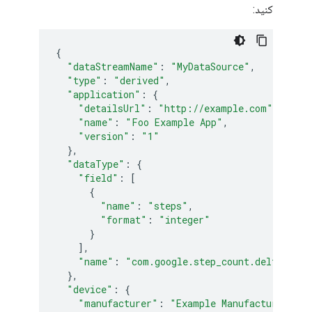
کنید:
{
"dataStreamName"
:
"MyDataSource"
,
"type"
:
"derived"
,
"application"
:
{
"detailsUrl"
:
"http://example.com"
,
"name"
:
"Foo Example App"
,
"version"
:
"1"
},
"dataType"
:
{
"field"
:
[
{
"name"
:
"steps"
,
"format"
:
"integer"
}
],
"name"
:
"com.google.step_count.delta"
},
"device"
:
{
"manufacturer"
:
"Example Manufacturer"
,