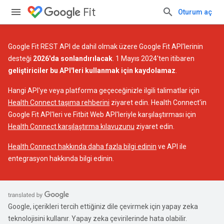
Fit
Oturum aç
Google Fit REST API de dahil olmak üzere Google Fit API'lerinin
desteği
2026'da sonlandırılacak
. 1 Mayıs 2024'ten itibaren
geliştiriciler bu API'leri kullanmak için kaydolamaz
.
Hangi API'ye veya platforma geçeceğinizle ilgili talimatlar için
Health Connect taşıma rehberini
ziyaret edin. Health Connect'in
Google Fit API'leri ve Fitbit Web API'leriyle karşılaştırması için
Health Connect karşılaştırma kılavuzunu
ziyaret edin.
Health Connect hakkında daha fazla bilgi edinin
ve API ile
entegrasyon hakkında bilgi edinin.
Google, içerikleri tercih ettiğiniz dile çevirmek için yapay zeka
teknolojisini kullanır. Yapay zeka çevirilerinde hata olabilir.