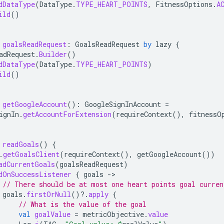
dDataType
(
DataType
.
TYPE_HEART_POINTS
,
FitnessOptions
.
A
ild
()
goalsReadRequest
:
GoalsReadRequest
by
lazy
{
adRequest
.
Builder
()
dDataType
(
DataType
.
TYPE_HEART_POINTS
)
ild
()
getGoogleAccount
():
GoogleSignInAccount
=
ignIn
.
getAccountForExtension
(
requireContext
(),
fitnessO
readGoals
()
{
.
getGoalsClient
(
requireContext
(),
getGoogleAccount
())
adCurrentGoals
(
goalsReadRequest
)
dOnSuccessListener
{
goals
-
// There should be at most one heart points goal curren
goals
.
firstOrNull
()
?.
apply
{
// What is the value of the goal
val
goalValue
=
metricObjective
.
value