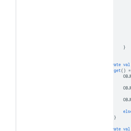
}
}
private
val
get
()
=
OBJ
OBJ
OBJ
els
}
private
val