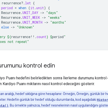
recurrence
?.
let
{
period
=
when
(
it
.
unit
)
{
Recurrence
.
UNIT_DAY
-
>
"days"
Recurrence
.
UNIT_WEEK
-
>
"weeks"
Recurrence
.
UNIT_MONTH
-
>
"months"
else
-
>
"Unknown"
ery 
${
recurrence
!!
.
count
}
$
period
"
oes not repeat"
urumunu kontrol edin
diyo Puanı hedefini belirledikten sonra İlerleme durumunu kontrol
ın Kardiyo Puanı miktarını nasıl kontrol edeceğini gösterir.
n aralığı, hedef sıklığına göre hesaplanır. Örneğin, Örneğin, günlük bi
ve biter. Hedefin günlük bir hedef olduğu durumlarda, kod aşağıdaki
Histo
ata()
. Bu örnekte yalnızca, hedef nesnelerinin nasıl uygulandığını göst