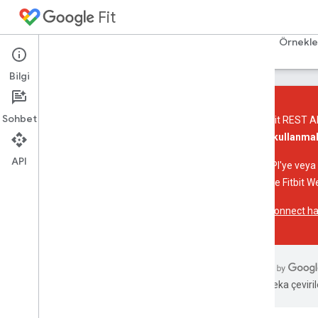
Fit
Ana Sayfa
Rehberler
Başvuru Kaynakları
Örnekle
Bilgi
Sohbet
Google Fit REST AP
API'leri kullanm
Giriş
API
Platforma genel bakış
Hangi API'ye veya p
Temel kavramlar
API'leri ve Fitbit W
Health Connect hak
Android İçin Fit API
Genel bakış
Başlama
Verileri depolayın ve verilere erişin
Verileri kaydet
Yapay zeka çevirile
Geçmiş verilerle çalışma
Oturumlarla çalışma