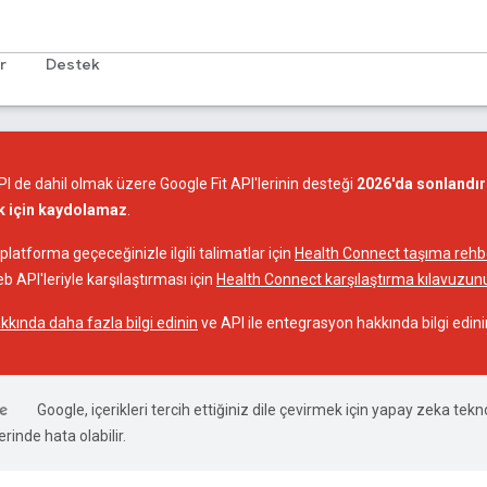
r
Destek
I de dahil olmak üzere Google Fit API'lerinin desteği
2026'da sonlandır
ak için kaydolamaz
.
latforma geçeceğinizle ilgili talimatlar için
Health Connect taşıma rehbe
eb API'leriyle karşılaştırması için
Health Connect karşılaştırma kılavuzun
kında daha fazla bilgi edinin
ve API ile entegrasyon hakkında bilgi edini
Google, içerikleri tercih ettiğiniz dile çevirmek için yapay zeka teknol
rinde hata olabilir.