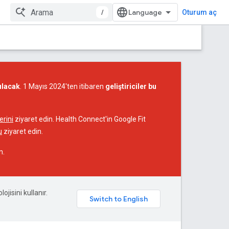
/
Oturum aç
ılacak
. 1 Mayıs 2024'ten itibaren
geliştiriciler bu
rini
ziyaret edin. Health Connect'in Google Fit
u
ziyaret edin.
n.
ojisini kullanır.