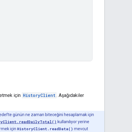
 etmek için
HistoryClient
. Aşağıdakiler
r hedefte günün ne zaman biteceğini hesaplamak için
ryClient.readDailyTotal()
kullanılıyor yerine
ermek için
HistoryClient.readData()
mevcut