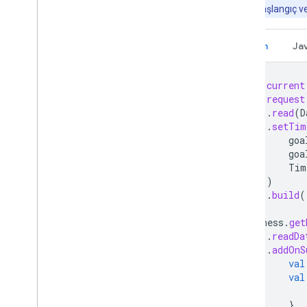
yinelemenin başlangıç ve 
Kotlin
Ja
val
current
val
request
.
read
(
D
.
setTim
goa
goa
Tim
)
.
build
(
Fitness
.
get
.
readDa
.
addOnS
val
val
}