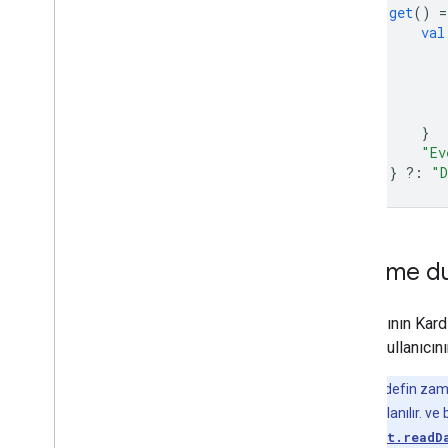
get
()
=
val
}
"Ev
}
?:
"D
İlerleme d
Kullanıcının Kar
örnek, kullanıcın
Not:
Bir hedefin zama
geçerli saat kullanılır. 
HistoryClient.readD