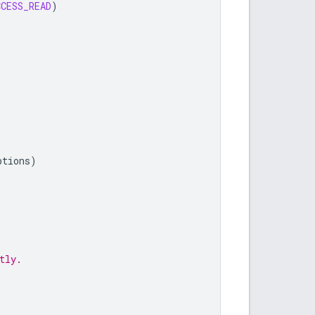
CCESS_READ
)
ptions
)
tly.