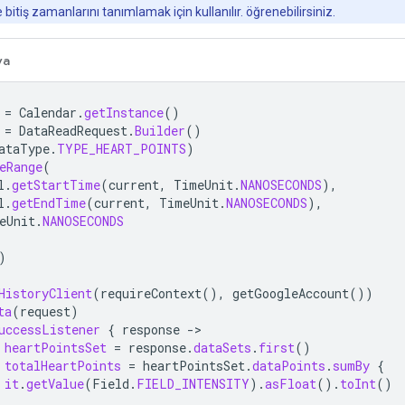
bitiş zamanlarını tanımlamak için kullanılır. öğrenebilirsiniz.
va
=
Calendar
.
getInstance
()
=
DataReadRequest
.
Builder
()
ataType
.
TYPE_HEART_POINTS
)
eRange
(
l
.
getStartTime
(
current
,
TimeUnit
.
NANOSECONDS
),
l
.
getEndTime
(
current
,
TimeUnit
.
NANOSECONDS
),
eUnit
.
NANOSECONDS
)
HistoryClient
(
requireContext
(),
getGoogleAccount
())
ta
(
request
)
uccessListener
{
response
-
heartPointsSet
=
response
.
dataSets
.
first
()
totalHeartPoints
=
heartPointsSet
.
dataPoints
.
sumBy
{
it
.
getValue
(
Field
.
FIELD_INTENSITY
).
asFloat
().
toInt
()