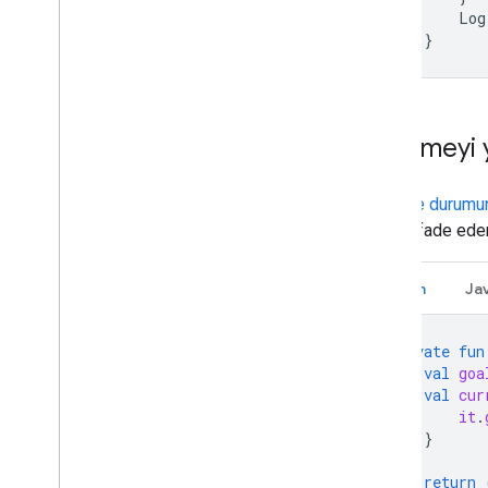
Log
}
İlerlemeyi
İlerleme durumu
olarak ifade eder
Kotlin
Ja
private
fun
val
goa
val
cur
it
.
}
return