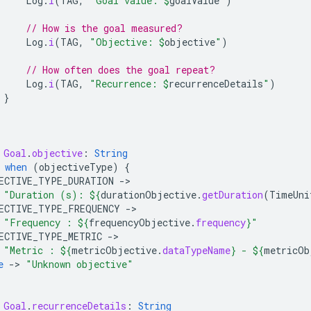
Log
.
i
(
TAG
,
"Goal value: 
$
goalValue
"
)
// How is the goal measured?
Log
.
i
(
TAG
,
"Objective: 
$
objective
"
)
// How often does the goal repeat?
Log
.
i
(
TAG
,
"Recurrence: 
$
recurrenceDetails
"
)
}
Goal
.
objective
:
String
when
(
objectiveType
)
{
ECTIVE_TYPE_DURATION
-
"Duration (s): 
${
durationObjective
.
getDuration
(
TimeUni
ECTIVE_TYPE_FREQUENCY
-
"Frequency : 
${
frequencyObjective
.
frequency
}
"
ECTIVE_TYPE_METRIC
-
"Metric : 
${
metricObjective
.
dataTypeName
}
 - 
${
metricOb
e
-
>
"Unknown objective"
Goal
.
recurrenceDetails
:
String