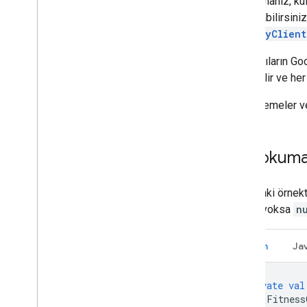
Uygulamanız, kull
Uyku verileri
oluşturabilirsini
HistoryClient
Diğer
SSS
Kullanıcıların G
Markalama kuralları
çalışabilir ve her
Sağlık araştırması politikası
Güncellemeler ve 
Gol okum
Aşağıdaki örnekte
hedefi yoksa
n
Kotlin
Ja
private
val
Fitness