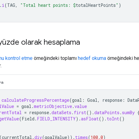
.
i
(
TAG
,
"Total heart points: 
$
totalHeartPoints
"
)
 yüzde olarak hesaplama
nu kontrol etme
örneğindeki toplamı
hedef okuma
örneğindeki he
.
va
calculateProgressPercentage
(
goal
:
Goal
,
response
:
Data
lValue
=
goal
.
metricObjective
.
value
rentTotal
=
response
.
dataSets
.
first
().
dataPoints
.
sumBy
getValue
(
Field
.
FIELD_INTENSITY
).
asFloat
().
toInt
()
(
currentTotal
.
div
(
goalValue
)).
times
(
100.0
)