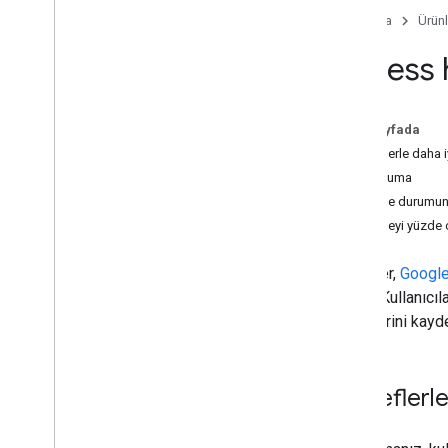
Hedeflerle çalışma
Ana Sayfa
Ürünl
Google Fit bağlantısını kes
Fitness 
Veri ilişkilendirmesi
Sensörler
Bu sayfada
Fit REST API
Hedeflerle daha i
Genel bakış
Gol okuma
Başlama
İlerleme durumun
Yetkilendirme
İlerlemeyi yüzde
Verileri depolayın ve verilere erişin
Performansı artırın
Hedefler,
Google
değer. Kullanıcı
Genel görevler
hedeflerini kayde
Uygulamanızı doğrulama
Sağlık araştırması yapma
Etkinlik verileri
Hedeflerle
Besin verileri
Sağlık verileri