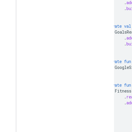
.
ad
.
bu
}
private
val
GoalsRe
.
ad
.
bu
}
private
fun
GoogleS
private
fun
Fitness
.
re
.
ad