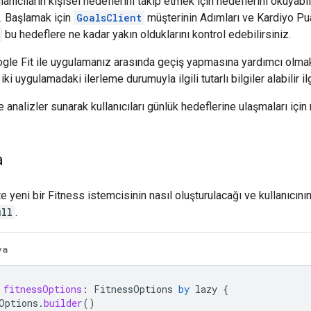
anıcıların kişisel hedeflerini takip etmek için hedeflerini okuyabil
z. Başlamak için
GoalsClient
müşterinin Adımları ve Kardiyo Pua
bu hedeflere ne kadar yakın olduklarını kontrol edebilirsiniz.
oogle Fit ile uygulamanız arasında geçiş yapmasına yardımcı olmak 
 iki uygulamadaki ilerleme durumuyla ilgili tutarlı bilgiler alabilir ilg
analizler sunarak kullanıcıları günlük hedeflerine ulaşmaları için m
a
 yeni bir Fitness istemcisinin nasıl oluşturulacağı ve kullanıcını
ull
.
va
fitnessOptions
:
FitnessOptions
by
lazy
{
Options
.
builder
()