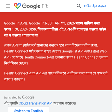
Fit
সাইন-ইন করুন
Google Fit APIs, Google Fit REST API সহ,
2026 সালে বাতিল করা
হবে।
1 মে, 2024 থেকে,
বিকাশকারীরা এই APIগুলি ব্যবহার করতে সাইন
আপ করতে পারবেন না
৷
কোন API বা প্ল্যাটফর্মে স্থানান্তর করতে হবে তার নির্দেশাবলীর জন্য,
Health Connect মাইগ্রেশন গাইড
দেখুন। Google Fit API এবং Fitbit Web
API-এর সাথে Health Connect-এর তুলনার জন্য,
Health Connect তুলনা
নির্দেশিকা
দেখুন।
Health Connect এবং API এর সাথে কীভাবে একীভূত করা যায় সে সম্পর্কে
আরও জানুন
।
এই পৃষ্ঠাটি
Cloud Translation API
অনুবাদ করেছে।