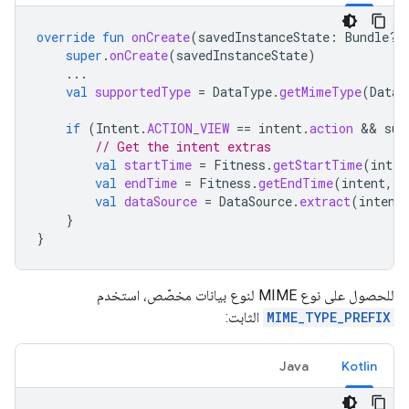
override
fun
onCreate
(
savedInstanceState
:
Bundle?)
super
.
onCreate
(
savedInstanceState
)
...
val
supportedType
=
DataType
.
getMimeType
(
DataT
if
(
Intent
.
ACTION_VIEW
==
intent
.
action
 && 
sup
// Get the intent extras
val
startTime
=
Fitness
.
getStartTime
(
inten
val
endTime
=
Fitness
.
getEndTime
(
intent
,
T
val
dataSource
=
DataSource
.
extract
(
intent
}
}
للحصول على نوع MIME لنوع بيانات مخصّص، استخدم
MIME_TYPE_PREFIX
الثابت:
Java
Kotlin