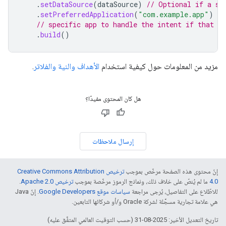
.
setDataSource
(
dataSource
)
// Optional if a sp
.
setPreferredApplication
(
"com.example.app"
)
//
// specific app to handle the intent if that ap
.
build
()
مزيد من المعلومات حول كيفية استخدام
الأهداف والنية والفلاتر
.
هل كان المحتوى مفيدًا؟
إرسال ملاحظات
إنّ محتوى هذه الصفحة مرخّص بموجب
ترخيص Creative Commons Attribution
4.0‏
ما لم يُنصّ على خلاف ذلك، ونماذج الرموز مرخّصة بموجب
ترخيص Apache 2.0‏
.
للاطّلاع على التفاصيل، يُرجى مراجعة
سياسات موقع Google Developers‏
. إنّ Java
هي علامة تجارية مسجَّلة لشركة Oracle و/أو شركائها التابعين.
تاريخ التعديل الأخير: 2025-08-31 (حسب التوقيت العالمي المتفَّق عليه)