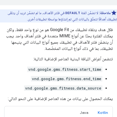
ملاحظة:
لا تضمِّن الفئة
DEFAULT
في فلتر الأهداف، ما لم تضمِّن تريد أن يتلقّى
تطبيقك أهدافًا تتعلّق بالبيانات التي تم إنشاؤها بواسطة تطبيقات أخرى.
فكل هدف يتلقاه تطبيقك من Google Fit هو من نوع واحد فقط، ولكن
يمكنك الفلترة بحثًا عن أنواع MIME متعددة في فلتر أهداف واحد. يجب
أن يتضمّن فلتر الأهداف في تطبيقك جميع أنواع البيانات التي يتيحها
تطبيقك، بما في ذلك أنواع البيانات المخصّصة.
تتضمن أغراض اللياقة البدنية العناصر الإضافية التالية:
vnd.google.gms.fitness.start_time
vnd.google.gms.fitness.end_time
vnd.google.gms.fitness.data_source
يمكنك الحصول على بيانات من هذه العناصر الإضافية على النحو التالي:
Java
Kotlin