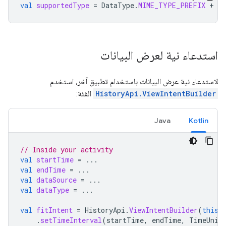
val
supportedType
=
DataType
.
MIME_TYPE_PREFIX
+
"
استدعاء نية لعرض البيانات
لاستدعاء نية عرض البيانات باستخدام تطبيق آخر، استخدم
HistoryApi.ViewIntentBuilder
الفئة:
Java
Kotlin
// Inside your activity
val
startTime
=
...
val
endTime
=
...
val
dataSource
=
...
val
dataType
=
...
val
fitIntent
=
HistoryApi
.
ViewIntentBuilder
(
this
,
.
setTimeInterval
(
startTime
,
endTime
,
TimeUnit