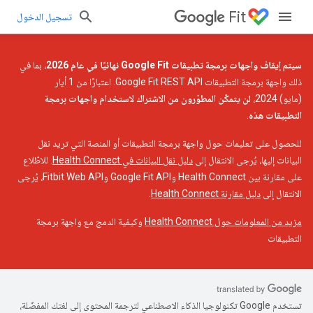
Fit
تسجيل الدخول
سيتم إيقاف واجهات برمجة تطبيقات Google Fit نهائيًا في عام 2026
، بما في
ذلك واجهة برمجة التطبيقات Google Fit REST API. اعتبارًا من 1 أيار
(مايو) 2024،
لن يتمكّن المطوّرون من الاشتراك لاستخدام واجهات برمجة
التطبيقات هذه
.
للحصول على تعليمات حول واجهة برمجة التطبيقات أو المنصة التي تريد نقل
البيانات إليها، يُرجى الانتقال إلى
دليل نقل البيانات في Health Connect
. للاطّلاع
على مقارنة بين Health Connect وGoogle Fit API وFitbit Web API، يُرجى
الانتقال إلى
دليل مقارنة Health Connect
.
مزيد من المعلومات حول Health Connect
وكيفية الدمج مع واجهة برمجة
التطبيقات
تستخدم Google تكنولوجيا الذكاء الاصطناعي لترجمة المحتوى إلى لغتك المفضّلة،