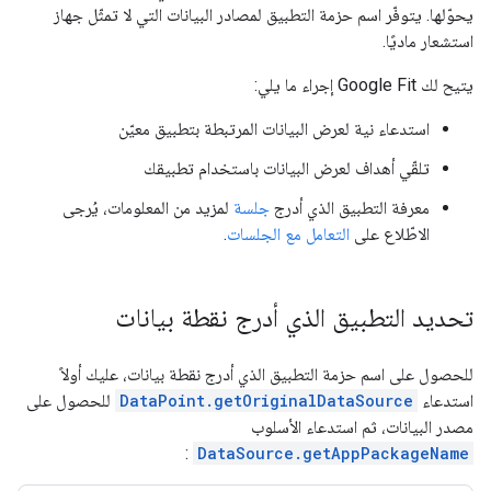
يحوّلها. يتوفّر اسم حزمة التطبيق لمصادر البيانات التي لا تمثّل جهاز
استشعار ماديًا.
يتيح لك Google Fit إجراء ما يلي:
استدعاء نية لعرض البيانات المرتبطة بتطبيق معيّن
تلقّي أهداف لعرض البيانات باستخدام تطبيقك
معرفة التطبيق الذي أدرج
جلسة
لمزيد من المعلومات، يُرجى
الاطّلاع على
التعامل مع الجلسات
.
تحديد التطبيق الذي أدرج نقطة بيانات
للحصول على اسم حزمة التطبيق الذي أدرج نقطة بيانات، عليك أولاً
استدعاء
DataPoint.getOriginalDataSource
للحصول على
مصدر البيانات، ثم استدعاء الأسلوب
:
DataSource.getAppPackageName