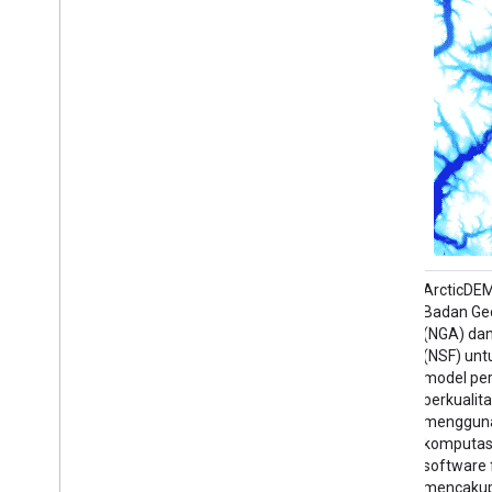
ArcticDEM adalah inisiatif publik-privat
ArcticDEM 
Badan Geospatial-Intelligence Nasional
Badan Geo
(NGA) dan National Science Foundation
(NGA) dan
(NSF) untuk secara otomatis menghasilkan
(NSF) unt
model permukaan digital (DSM) Arktik yang
model per
berkualitas tinggi dan beresolusi tinggi
berkualita
menggunakan gambar stereo optik,
mengguna
komputasi berperforma tinggi, dan
komputasi
software fotogrametri open source. Hal ini
software 
mencakup vegetasi, kanopi pohon,
mencakup 