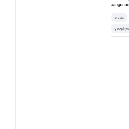
bangunan, dan …
bangunan
arctic
dem
elevation-topography
arctic
geophysical
pgc
umn
geophys
REMA Strips 8m