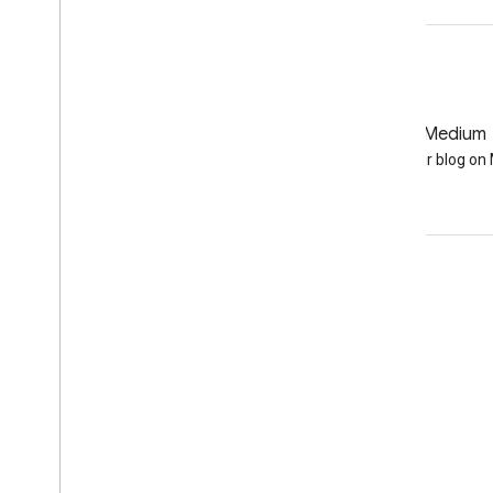
GitHub
Medium
Earth Engine on GitHub
Follow our blog o
Interaksi
Google Developer Program
Google Developer Groups
Google Developer Experts
Accelerators
Google Cloud & NVIDIA