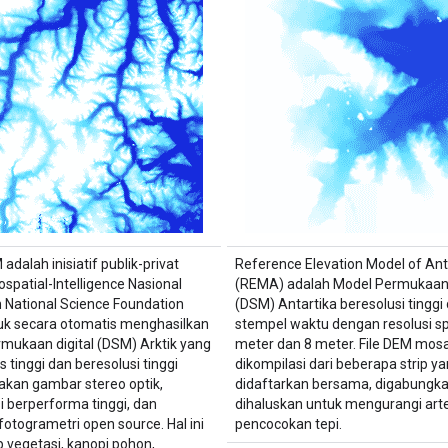
adalah inisiatif publik-privat
Reference Elevation Model of Ant
spatial-Intelligence Nasional
(REMA) adalah Model Permukaan 
 National Science Foundation
(DSM) Antartika beresolusi tinggi 
uk secara otomatis menghasilkan
stempel waktu dengan resolusi sp
mukaan digital (DSM) Arktik yang
meter dan 8 meter. File DEM mosa
s tinggi dan beresolusi tinggi
dikompilasi dari beberapa strip ya
kan gambar stereo optik,
didaftarkan bersama, digabungka
 berperforma tinggi, dan
dihaluskan untuk mengurangi art
fotogrametri open source. Hal ini
pencocokan tepi.
vegetasi, kanopi pohon,