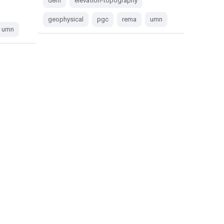
dem
elevation-topography
geophysical
pgc
rema
umn
umn