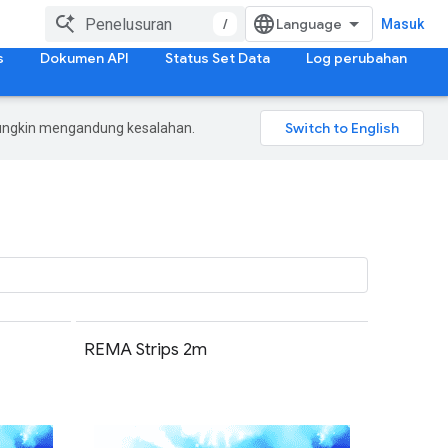
/
Masuk
s
Dokumen API
Status Set Data
Log perubahan
mungkin mengandung kesalahan.
REMA Strips 2m