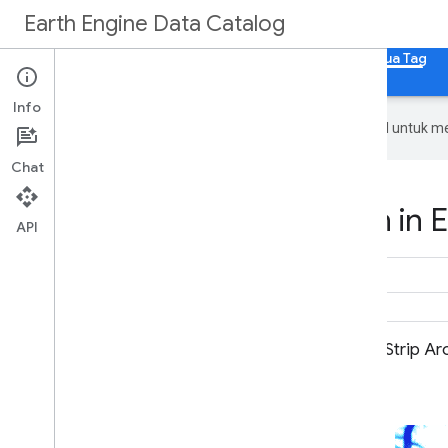
Earth Engine Data Catalog
Beranda
Kategori
Semua Set Data
Semua Tag
Info
Google menggunakan teknologi AI untuk m
Chat
Datasets tagged umn in E
API
Mosaik ArcticDEM V4.1
Strip A