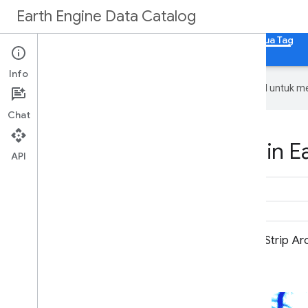
Earth Engine Data Catalog
Beranda
Kategori
Semua Set Data
Semua Tag
Info
Google menggunakan teknologi AI untuk m
Chat
Datasets tagged pgc in E
API
Mozaik ArcticDEM V4.1
Strip A