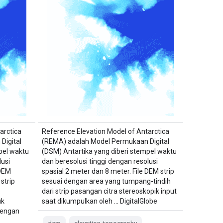
arctica
Reference Elevation Model of Antarctica
Digital
(REMA) adalah Model Permukaan Digital
pel waktu
(DSM) Antartika yang diberi stempel waktu
lusi
dan beresolusi tinggi dengan resolusi
 DEM
spasial 2 meter dan 8 meter. File DEM strip
strip
sesuai dengan area yang tumpang-tindih
dari strip pasangan citra stereoskopik input
uk
saat dikumpulkan oleh … DigitalGlobe
dengan