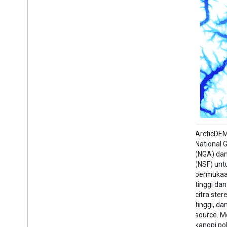
ArcticDEM adalah inisiatif publik-swasta
ArcticDEM
National Geospatial-Intelligence Agency
National 
(NGA) dan National Science Foundation
(NGA) dan
(NSF) untuk otomatis menghasilkan model
(NSF) unt
permukaan digital (DSM) Arktik berkualitas
permukaan
tinggi dan beresolusi tinggi menggunakan
tinggi da
citra stereo optik, komputasi berperforma
citra ste
tinggi, dan software fotogrametri open
tinggi, d
source. Model ini mencakup vegetasi,
source. M
kanopi pohon, bangunan, dan …
kanopi po