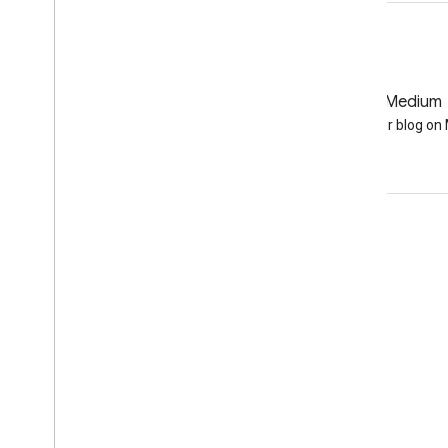
GitHub
Medium
Earth Engine on GitHub
Follow our blog o
Interaksi
Google Developer Program
Google Developer Groups
Google Developer Experts
Accelerators
Google Cloud & NVIDIA