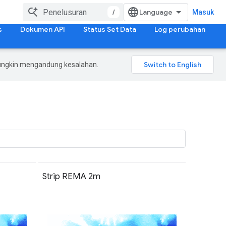
/
Masuk
s
Dokumen API
Status Set Data
Log perubahan
mungkin mengandung kesalahan.
Strip REMA 2m