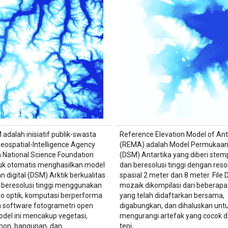
 adalah inisiatif publik-swasta
Reference Elevation Model of Ant
Geospatial-Intelligence Agency
(REMA) adalah Model Permukaan 
 National Science Foundation
(DSM) Antartika yang diberi stem
uk otomatis menghasilkan model
dan beresolusi tinggi dengan reso
 digital (DSM) Arktik berkualitas
spasial 2 meter dan 8 meter. File
n beresolusi tinggi menggunakan
mozaik dikompilasi dari beberapa 
reo optik, komputasi berperforma
yang telah didaftarkan bersama,
an software fotogrametri open
digabungkan, dan dihaluskan unt
odel ini mencakup vegetasi,
mengurangi artefak yang cocok 
hon, bangunan, dan …
tepi.