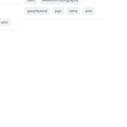
dem
elevation-topography
geophysical
pgc
rema
umn
umn