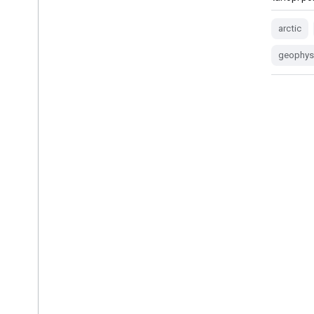
arctic
dem
elevation-topography
arctic
geophysical
pgc
umn
geophys
Strip REMA 8m