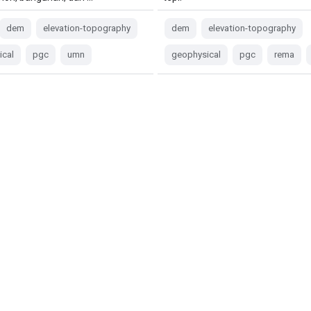
dem
elevation-topography
dem
elevation-topography
ical
pgc
umn
geophysical
pgc
rema