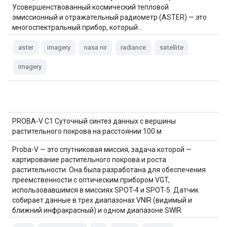
Усовершенствованный космический тепловой
эмиссионный и отражательный радиометр (ASTER) — это
многоспектральный прибор, который…
aster
imagery
nasa nir
radiance
satellite
imagery
PROBA-V C1 Суточный синтез данных с вершины
растительного покрова на расстоянии 100 м
Proba-V — это спутниковая миссия, задача которой —
картирование растительного покрова и роста
растительности. Она была разработана для обеспечения
преемственности с оптическим прибором VGT,
использовавшимся в миссиях SPOT-4 и SPOT-5. Датчик
собирает данные в трех диапазонах VNIR (видимый и
ближний инфракрасный) и одном диапазоне SWIR
(коротковолновый…).