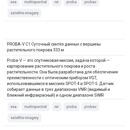
esa
multispectral
nir
proba
probav
satellite-imagery
PROBA-V C1 Суточный синтез данных с вершины
растительного покрова 333 м
Proba-V — это спутниковая миссия, задача которой —
картирование растительного покрова и роста
растительности. Она была разработана для обеспечения
преемственности с оптическим прибором VGT,
использовавшимся в миссиях SPOT-4 и SPOT-5. Датчик
собирает данные в трех диапазонах VNIR (видимый и
ближний инфракрасный) и одном диапазоне SWIR
(коротковолновый…).
esa
multispectral
nir
proba
probav
satellite-imagery