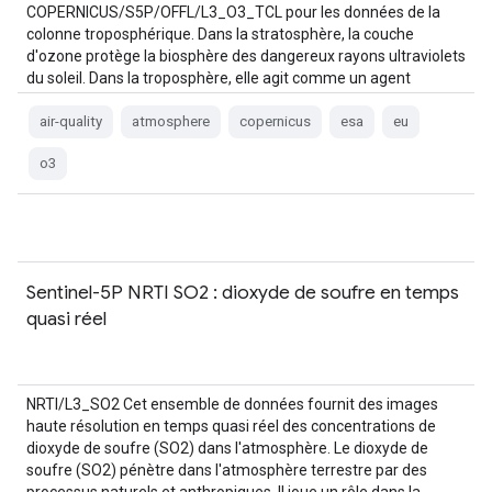
COPERNICUS/S5P/OFFL/L3_O3_TCL pour les données de la
colonne troposphérique. Dans la stratosphère, la couche
d'ozone protège la biosphère des dangereux rayons ultraviolets
du soleil. Dans la troposphère, elle agit comme un agent
nettoyant efficace, mais…
air-quality
atmosphere
copernicus
esa
eu
o3
Sentinel-5P NRTI SO2 : dioxyde de soufre en temps
quasi réel
NRTI/L3_SO2 Cet ensemble de données fournit des images
haute résolution en temps quasi réel des concentrations de
dioxyde de soufre (SO2) dans l'atmosphère. Le dioxyde de
soufre (SO2) pénètre dans l'atmosphère terrestre par des