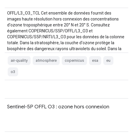
OFFL/L3_O3_TCL Cet ensemble de données fournit des
images haute résolution hors connexion des concentrations
d'ozone troposphérique entre 20° N et 20° S. Consultez
également COPERNICUS/S5P/OFFL/L3_O3 et
COPERNICUS/S5P/NRTI/L3_O3 pour les données de la colonne
totale. Dans la stratosphère, la couche d'ozone protège la
biosphère des dangereux rayons ultraviolets du soleil. Dans la
troposphère, elle agit comme…
air-quality
atmosphere
copernicus
esa
eu
o3
Sentinel-5P OFFL O3 : ozone hors connexion