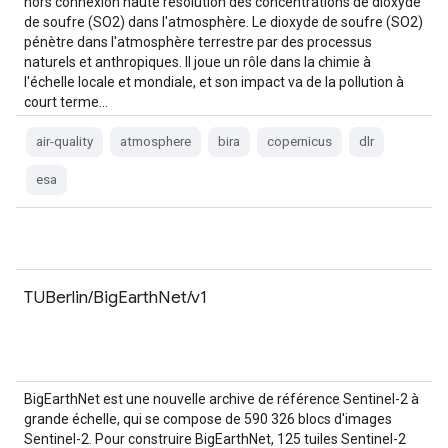
hors connexion haute résolution des concentrations de dioxyde
de soufre (SO2) dans l'atmosphère. Le dioxyde de soufre (SO2)
pénètre dans l'atmosphère terrestre par des processus
naturels et anthropiques. Il joue un rôle dans la chimie à
l'échelle locale et mondiale, et son impact va de la pollution à
court terme…
air-quality
atmosphere
bira
copernicus
dlr
esa
TUBerlin/BigEarthNet/v1
BigEarthNet est une nouvelle archive de référence Sentinel-2 à
grande échelle, qui se compose de 590 326 blocs d'images
Sentinel-2. Pour construire BigEarthNet, 125 tuiles Sentinel-2