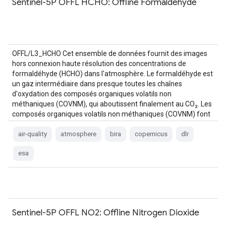
Sentinel-5P OFFL HCHO: Offline Formaldehyde
OFFL/L3_HCHO Cet ensemble de données fournit des images
hors connexion haute résolution des concentrations de
formaldéhyde (HCHO) dans l'atmosphère. Le formaldéhyde est
un gaz intermédiaire dans presque toutes les chaînes
d'oxydation des composés organiques volatils non
méthaniques (COVNM), qui aboutissent finalement au CO₂. Les
composés organiques volatils non méthaniques (COVNM) font
partie, avec les NOx, le CO et le CH4, des …
air-quality
atmosphere
bira
copernicus
dlr
esa
Sentinel-5P OFFL NO2: Offline Nitrogen Dioxide