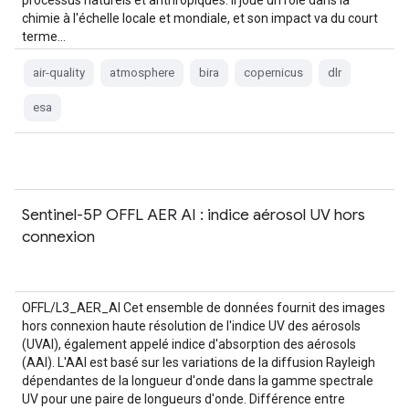
processus naturels et anthropiques. Il joue un rôle dans la
chimie à l'échelle locale et mondiale, et son impact va du court
terme…
air-quality
atmosphere
bira
copernicus
dlr
esa
Sentinel-5P OFFL AER AI : indice aérosol UV hors
connexion
OFFL/L3_AER_AI Cet ensemble de données fournit des images
hors connexion haute résolution de l'indice UV des aérosols
(UVAI), également appelé indice d'absorption des aérosols
(AAI). L'AAI est basé sur les variations de la diffusion Rayleigh
dépendantes de la longueur d'onde dans la gamme spectrale
UV pour une paire de longueurs d'onde. Différence entre