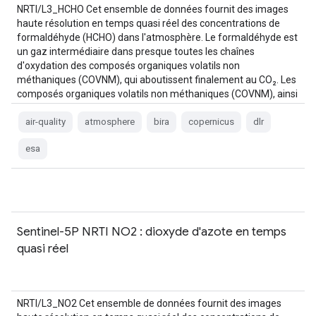
NRTI/L3_HCHO Cet ensemble de données fournit des images
haute résolution en temps quasi réel des concentrations de
formaldéhyde (HCHO) dans l'atmosphère. Le formaldéhyde est
un gaz intermédiaire dans presque toutes les chaînes
d'oxydation des composés organiques volatils non
méthaniques (COVNM), qui aboutissent finalement au CO₂. Les
composés organiques volatils non méthaniques (COVNM), ainsi
que les NOx, le CO et le CH4, …
air-quality
atmosphere
bira
copernicus
dlr
esa
Sentinel-5P NRTI NO2 : dioxyde d'azote en temps
quasi réel
NRTI/L3_NO2 Cet ensemble de données fournit des images