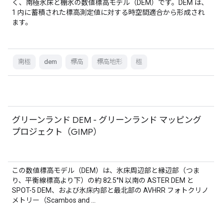
く、南極氷床と棚氷の数値標高モデル（DEM）です。DEM は、
1 内に蓄積された標高測定値に対する時空間適合から形成され
ます。
南極
dem
標高
標高地形
極
グリーンランド DEM - グリーンランド マッピング
プロジェクト（GIMP）
この数値標高モデル（DEM）は、氷床周辺部と縁辺部（つま
り、平衡線標高より下）の約 82.5°N 以南の ASTER DEM と
SPOT-5 DEM、および氷床内部と最北部の AVHRR フォトクリノ
メトリー（Scambos and …