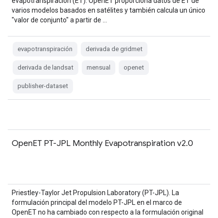
evapotranspiración (ET). OpenET proporciona datos de ET de
varios modelos basados en satélites y también calcula un único
"valor de conjunto" a partir de …
evapotranspiración
derivada de gridmet
derivada de landsat
mensual
openet
publisher-dataset
OpenET PT-JPL Monthly Evapotranspiration v2.0
Priestley-Taylor Jet Propulsion Laboratory (PT-JPL). La
formulación principal del modelo PT-JPL en el marco de
OpenET no ha cambiado con respecto a la formulación original