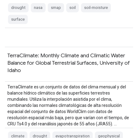
conocido formalmente como…
drought
nasa
smap
soil
soil-moisture
surface
TerraClimate: Monthly Climate and Climatic Water
Balance for Global Terrestrial Surfaces, University of
Idaho
TerraClimate es un conjunto de datos del clima mensual y del
balance hídrico climático de las superficies terrestres
mundiales. Utiliza la interpolación asistida por el clima,
combinando las normales climatológicas de alta resolución
espacial del conjunto de datos WorldClim con datos de
resolución espacial más baja, pero que varían con el tiempo, de
CRU Ts4.0 y del reanálisis japonés de 55 años (JRA55). …
climate
drought
evapotranspiration
geophysical