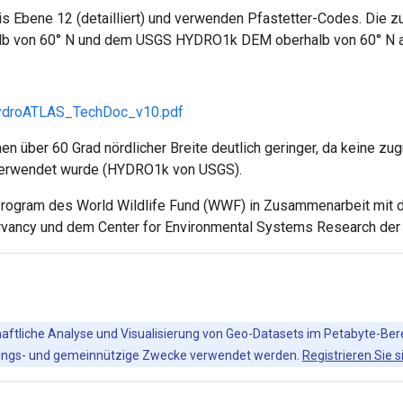
is Ebene 12 (detailliert) und verwenden Pfastetter-Codes. Die
alb von 60° N und dem USGS HYDRO1k DEM oberhalb von 60° N 
HydroATLAS_TechDoc_v10.pdf
nen über 60 Grad nördlicher Breite deutlich geringer, da keine
 verwendet wurde (HYDRO1k von USGS).
gram des World Wildlife Fund (WWF) in Zusammenarbeit mit dem
ervancy und dem Center for Environmental Systems Research der 
chaftliche Analyse und Visualisierung von Geo-Datasets im Petabyte-Ber
ildungs- und gemeinnützige Zwecke verwendet werden.
Registrieren Sie s