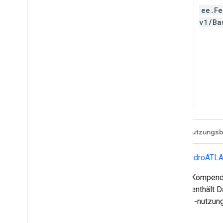
ee.Fe
v1/Ba
Beschreibung
Tabellenschema
Nutzungs
BasinATLAS ist eine Komponente der
HydroATLA
BasinATLAS bietet ein standardisiertes Kompend
räumlicher Auflösung. Dieser Datensatz enthält Dat
Physiografie, Klima, Landbedeckung und -nutzung
Dokumentation).