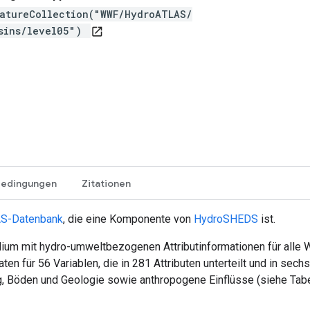
atureCollection("WWF/HydroATLAS/
sins/level05")
open_in_new
bedingungen
Zitationen
S-Datenbank
, die eine Komponente von
HydroSHEDS
ist.
ium mit hydro-umweltbezogenen Attributinformationen für alle 
en für 56 Variablen, die in 281 Attributen unterteilt und in sech
, Böden und Geologie sowie anthropogene Einflüsse (siehe Tabe