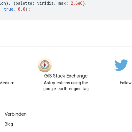
ion
),
{
palette
:
viridis
,
max
:
2.6e6
},
,
true
,
0.8
);
GIS Stack Exchange
n Medium
Ask questions using the
Follo
google-earth-engine tag
Verbinden
Blog