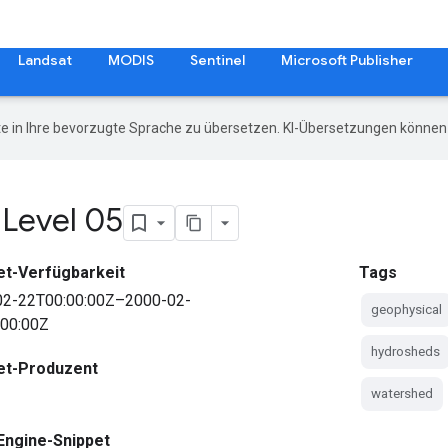
Landsat
MODIS
Sentinel
Microsoft Publisher
e in Ihre bevorzugte Sprache zu übersetzen. KI-Übersetzungen können 
 Level 05
et-Verfügbarkeit
Tags
02-22T00:00:00Z–2000-02-
geophysical
:00:00Z
hydrosheds
et-Produzent
watershed
Engine-Snippet