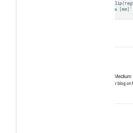
Map
.
addLayer
(
upstreamDrainageArea
.
clip
(
reg
'Upstream Drainage Area [mm]'
Open in Code Editor
GitHub
Medium
Earth Engine on GitHub
Follow our blog o
Engagieren
Google Developer Program