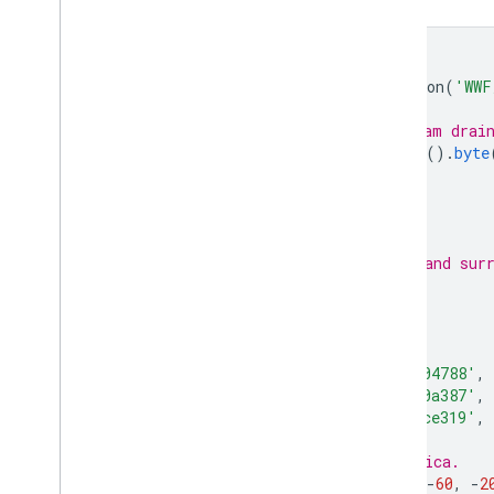
Code-Editor (JavaScript)
// Load the HydroATLAS dataset.
var
basinATLAS
=
ee
.
FeatureCollection
(
'WWF
// Set visualization to show upstream drai
var
upstreamDrainageArea
=
ee
.
Image
().
byte
featureCollection
:
basinATLAS
,
color
:
'UP_AREA'
,
});
// Set map extent to show the Nile and sur
Map
.
setCenter
(
-
43.50
,
-
24.70
,
6
);
// Create a viridis colormap.
var
viridis
=
[
'481567'
,
'482677'
,
'453781'
,
'404788'
,
'287d8e'
,
'238a8d'
,
'1f968b'
,
'20a387'
,
'73d055'
,
'95d840'
,
'b8de29'
,
'dce319'
,
// View the continent of South America.
var
region
=
ee
.
Geometry
.
BBox
(
-
80
,
-
60
,
-
2