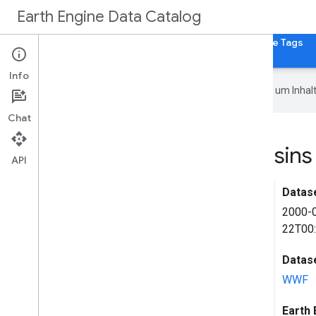
Earth Engine Data Catalog
Startseite
Kategorien
Alle Datasets
Alle Tags
Info
Google verwendet KI-Technologie, um Inhalt
Chat
WWF Hydro
ATLAS Basins
API
Datas
2000-
22T00
Datas
WWF
Earth 