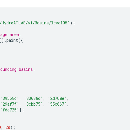
/HydroATLAS/v1/Basins/level05'
);
nage area.
().
paint
({
rounding basins.
'39568c'
,
'33638d'
,
'2d708e'
,
'29af7f'
,
'3cbb75'
,
'55c667'
,
'fde725'
];
0
,
20
);