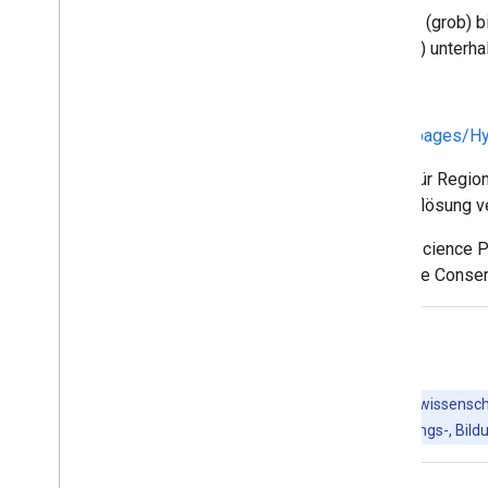
Die Einzugsgebiete reichen von Ebene 1 (grob) b
NASA SRTM Digital Elevation Map (DEM) unterh
Technische Dokumentation:
https://www.hydrosheds.org/images/inpages/
Die Qualität der HydroATLAS-Daten ist für Regio
sind und daher ein DEM mit gröberer Auflösung
HydroSHEDS wurde vom Conservation Science Pro
Centre for Tropical Agriculture, The Nature Cons
Die Earth Engine nutzen
Wichtig:
Die Earth Engine ist eine Plattform für die wissens
Behörden. Die Earth Engine kann kostenlos für Forschungs-, B