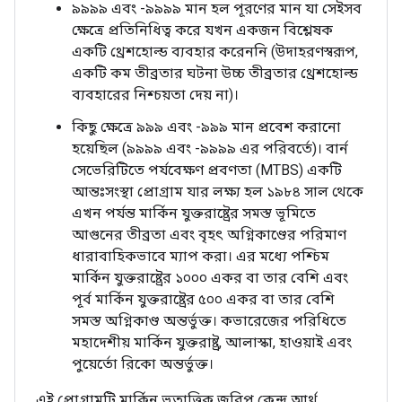
৯৯৯৯ এবং -৯৯৯৯ মান হল পূরণের মান যা সেইসব
ক্ষেত্রে প্রতিনিধিত্ব করে যখন একজন বিশ্লেষক
একটি থ্রেশহোল্ড ব্যবহার করেননি (উদাহরণস্বরূপ,
একটি কম তীব্রতার ঘটনা উচ্চ তীব্রতার থ্রেশহোল্ড
ব্যবহারের নিশ্চয়তা দেয় না)।
কিছু ক্ষেত্রে ৯৯৯ এবং -৯৯৯ মান প্রবেশ করানো
হয়েছিল (৯৯৯৯ এবং -৯৯৯৯ এর পরিবর্তে)। বার্ন
সেভেরিটিতে পর্যবেক্ষণ প্রবণতা (MTBS) একটি
আন্তঃসংস্থা প্রোগ্রাম যার লক্ষ্য হল ১৯৮৪ সাল থেকে
এখন পর্যন্ত মার্কিন যুক্তরাষ্ট্রের সমস্ত ভূমিতে
আগুনের তীব্রতা এবং বৃহৎ অগ্নিকাণ্ডের পরিমাণ
ধারাবাহিকভাবে ম্যাপ করা। এর মধ্যে পশ্চিম
মার্কিন যুক্তরাষ্ট্রের ১০০০ একর বা তার বেশি এবং
পূর্ব মার্কিন যুক্তরাষ্ট্রের ৫০০ একর বা তার বেশি
সমস্ত অগ্নিকাণ্ড অন্তর্ভুক্ত। কভারেজের পরিধিতে
মহাদেশীয় মার্কিন যুক্তরাষ্ট্র, আলাস্কা, হাওয়াই এবং
পুয়ের্তো রিকো অন্তর্ভুক্ত।
এই প্রোগ্রামটি মার্কিন ভূতাত্ত্বিক জরিপ কেন্দ্র আর্থ