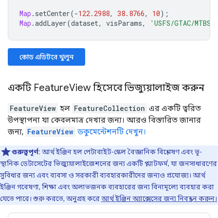
Map
.
setCenter
(
-
122.2988
,
38.8766
,
10
);
Map
.
addLayer
(
dataset
,
visParams
,
'USFS/GTAC/MTBS/b
কোড এডিটরে খুলুন
একটি FeatureView হিসেবে ভিজ্যুয়ালাইজ করুন
FeatureView
হল
FeatureCollection
এর একটি ত্বরিত
উপস্থাপনা যা কেবলমাত্র দেখার জন্য। আরও বিস্তারিত জানার
জন্য,
FeatureView
ডকুমেন্টেশনটি দেখুন।
গুরুত্বপূর্ণ:
আর্থ ইঞ্জিন হল পেটাবাইট-স্কেল বৈজ্ঞানিক বিশ্লেষণ এবং ভূ-
স্থানিক ডেটাসেটের ভিজ্যুয়ালাইজেশনের জন্য একটি প্ল্যাটফর্ম, যা জনসাধারণের
সুবিধার জন্য এবং ব্যবসা ও সরকারী ব্যবহারকারীদের জন্যও প্রযোজ্য। আর্থ
ইঞ্জিন গবেষণা, শিক্ষা এবং অলাভজনক ব্যবহারের জন্য বিনামূল্যে ব্যবহার করা
যেতে পারে। শুরু করতে, অনুগ্রহ করে
আর্থ ইঞ্জিন অ্যাক্সেসের জন্য নিবন্ধন করুন।