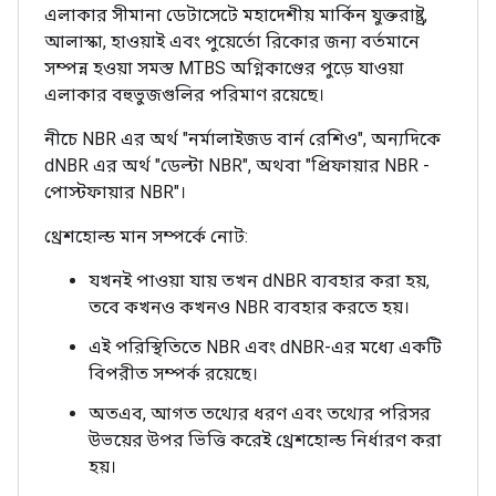
এলাকার সীমানা ডেটাসেটে মহাদেশীয় মার্কিন যুক্তরাষ্ট্র,
আলাস্কা, হাওয়াই এবং পুয়ের্তো রিকোর জন্য বর্তমানে
সম্পন্ন হওয়া সমস্ত MTBS অগ্নিকাণ্ডের পুড়ে যাওয়া
এলাকার বহুভুজগুলির পরিমাণ রয়েছে।
নীচে NBR এর অর্থ "নর্মালাইজড বার্ন রেশিও", অন্যদিকে
dNBR এর অর্থ "ডেল্টা NBR", অথবা "প্রিফায়ার NBR -
পোস্টফায়ার NBR"।
থ্রেশহোল্ড মান সম্পর্কে নোট:
যখনই পাওয়া যায় তখন dNBR ব্যবহার করা হয়,
তবে কখনও কখনও NBR ব্যবহার করতে হয়।
এই পরিস্থিতিতে NBR এবং dNBR-এর মধ্যে একটি
বিপরীত সম্পর্ক রয়েছে।
অতএব, আগত তথ্যের ধরণ এবং তথ্যের পরিসর
উভয়ের উপর ভিত্তি করেই থ্রেশহোল্ড নির্ধারণ করা
হয়।