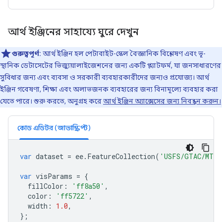
আর্থ ইঞ্জিনের সাহায্যে ঘুরে দেখুন
গুরুত্বপূর্ণ:
আর্থ ইঞ্জিন হল পেটাবাইট-স্কেল বৈজ্ঞানিক বিশ্লেষণ এবং ভূ-
স্থানিক ডেটাসেটের ভিজ্যুয়ালাইজেশনের জন্য একটি প্ল্যাটফর্ম, যা জনসাধারণের
সুবিধার জন্য এবং ব্যবসা ও সরকারী ব্যবহারকারীদের জন্যও প্রযোজ্য। আর্থ
ইঞ্জিন গবেষণা, শিক্ষা এবং অলাভজনক ব্যবহারের জন্য বিনামূল্যে ব্যবহার করা
যেতে পারে। শুরু করতে, অনুগ্রহ করে
আর্থ ইঞ্জিন অ্যাক্সেসের জন্য নিবন্ধন করুন।
কোড এডিটর (জাভাস্ক্রিপ্ট)
var
dataset
=
ee
.
FeatureCollection
(
'USFS/GTAC/MTBS
var
visParams
=
{
fillColor
:
'ff8a50'
,
color
:
'ff5722'
,
width
:
1.0
,
};