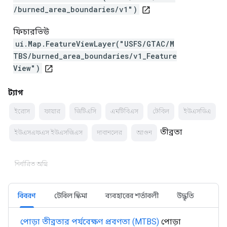
/burned_area_boundaries/v1")
open_in_new
ফিচারভিউ
ui.Map.FeatureViewLayer("USFS/GTAC/M
TBS/burned_area_boundaries/v1_Feature
View")
open_in_new
ট্যাগ
ইরোস
ফায়ার
জিটিএসি
এমটিবিএস
টেবিল
ইউএসডিএ
তীব্রতা
ইউএসএফএস ইউএসজিএস
দাবানলের
আগুন
নির্ধারিত অগ্নি
বিবরণ
টেবিল স্কিমা
ব্যবহারের শর্তাবলী
উদ্ধৃতি
পোড়া তীব্রতার পর্যবেক্ষণ প্রবণতা (MTBS)
পোড়া