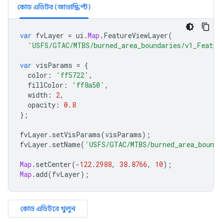
কোড এডিটর (জাভাস্ক্রিপ্ট)
var
fvLayer
=
ui
.
Map
.
FeatureViewLayer
(
'USFS/GTAC/MTBS/burned_area_boundaries/v1_Featur
var
visParams
=
{
color
:
'ff5722'
,
fillColor
:
'ff8a50'
,
width
:
2
,
opacity
:
0.8
};
fvLayer
.
setVisParams
(
visParams
);
fvLayer
.
setName
(
'USFS/GTAC/MTBS/burned_area_bounda
Map
.
setCenter
(
-
122.2988
,
38.8766
,
10
);
Map
.
add
(
fvLayer
);
কোড এডিটরে খুলুন