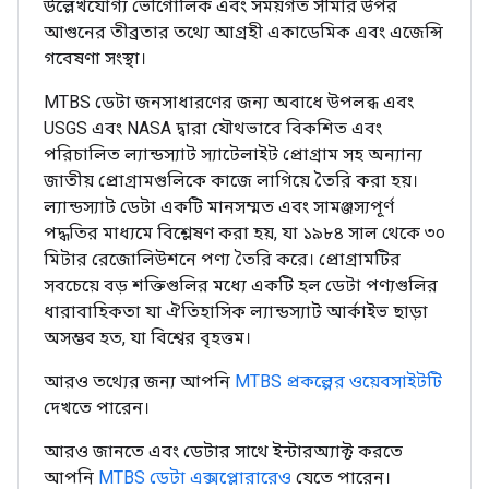
উল্লেখযোগ্য ভৌগোলিক এবং সময়গত সীমার উপর
আগুনের তীব্রতার তথ্যে আগ্রহী একাডেমিক এবং এজেন্সি
গবেষণা সংস্থা।
MTBS ডেটা জনসাধারণের জন্য অবাধে উপলব্ধ এবং
USGS এবং NASA দ্বারা যৌথভাবে বিকশিত এবং
পরিচালিত ল্যান্ডস্যাট স্যাটেলাইট প্রোগ্রাম সহ অন্যান্য
জাতীয় প্রোগ্রামগুলিকে কাজে লাগিয়ে তৈরি করা হয়।
ল্যান্ডস্যাট ডেটা একটি মানসম্মত এবং সামঞ্জস্যপূর্ণ
পদ্ধতির মাধ্যমে বিশ্লেষণ করা হয়, যা ১৯৮৪ সাল থেকে ৩০
মিটার রেজোলিউশনে পণ্য তৈরি করে। প্রোগ্রামটির
সবচেয়ে বড় শক্তিগুলির মধ্যে একটি হল ডেটা পণ্যগুলির
ধারাবাহিকতা যা ঐতিহাসিক ল্যান্ডস্যাট আর্কাইভ ছাড়া
অসম্ভব হত, যা বিশ্বের বৃহত্তম।
আরও তথ্যের জন্য আপনি
MTBS প্রকল্পের ওয়েবসাইটটি
দেখতে পারেন।
আরও জানতে এবং ডেটার সাথে ইন্টারঅ্যাক্ট করতে
আপনি
MTBS ডেটা এক্সপ্লোরারেও
যেতে পারেন।