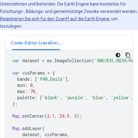
Unternehmen und Behörden. Die Earth Engine kann kostenlos für
Forschungs-, Bildungs- und gemeinnützige Zwecke verwendet werden.
Registrieren Sie sich für den Zugriff auf die Earth Engine
, um
loszulegen.
Code-Editor (JavaScript)
var
dataset
=
ee
.
ImageCollection
(
'SNU/ESL/BESS/Rad
var
visParams
=
{
bands
:
[
'PAR_Daily'
],
min
:
0
,
max
:
70
,
palette
:
[
'black'
,
'purple'
,
'blue'
,
'yellow'
,
};
Map
.
setCenter
(
2.1
,
24.9
,
3
);
Map
.
addLayer
(
dataset
,
visParams
,