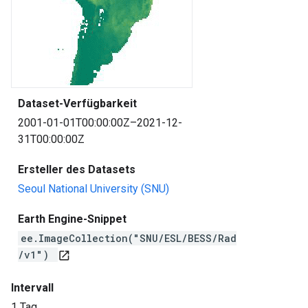
Dataset-Verfügbarkeit
2001-01-01T00:00:00Z–2021-12-
31T00:00:00Z
Ersteller des Datasets
Seoul National University (SNU)
Earth Engine-Snippet
ee.ImageCollection("SNU/ESL/BESS/Rad
/v1")
open_in_new
Intervall
1 Tag