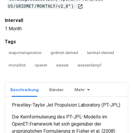
US/GRIDMET/MONTHLY/v2_0")
open_in_new
Intervall
1 Month
Tags
evapotranspiration
gridmet-derived
landsat-derived
monatlich
openet
wasser
wasserdampf
Beschreibung
Bänder
Mehr
Priestley-Taylor Jet Propulsion Laboratory (PT-JPL)
Die Kernformulierung des PT-JPL-Modells im
OpenET-Framework hat sich gegenüber der
ursprünglichen Formulierung in Fisher et al. (2008)