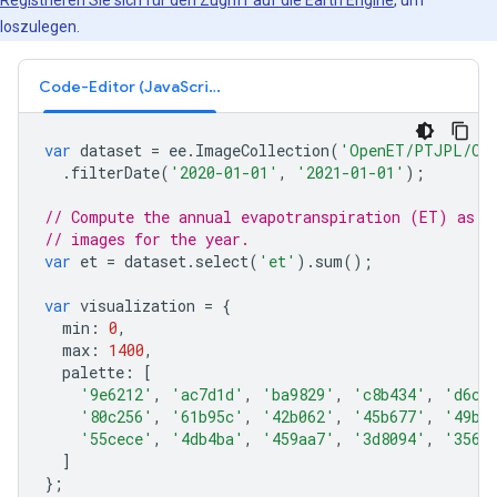
Registrieren Sie sich für den Zugriff auf die Earth Engine
, um
loszulegen.
Code-Editor (JavaScript)
var
dataset
=
ee
.
ImageCollection
(
'OpenET/PTJPL/CO
.
filterDate
(
'2020-01-01'
,
'2021-01-01'
);
// Compute the annual evapotranspiration (ET) as t
// images for the year.
var
et
=
dataset
.
select
(
'et'
).
sum
();
var
visualization
=
{
min
:
0
,
max
:
1400
,
palette
:
[
'9e6212'
,
'ac7d1d'
,
'ba9829'
,
'c8b434'
,
'd6cf
'80c256'
,
'61b95c'
,
'42b062'
,
'45b677'
,
'49bc
'55cece'
,
'4db4ba'
,
'459aa7'
,
'3d8094'
,
'3566
]
};