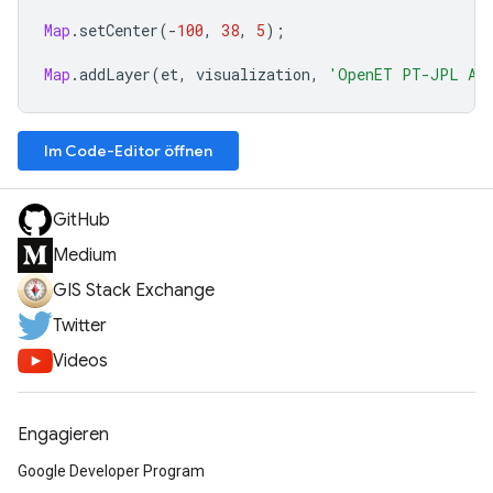
Map
.
setCenter
(
-
100
,
38
,
5
);
Map
.
addLayer
(
et
,
visualization
,
'OpenET PT-JPL An
Im Code-Editor öffnen
GitHub
Medium
GIS Stack Exchange
Twitter
Videos
Engagieren
Google Developer Program