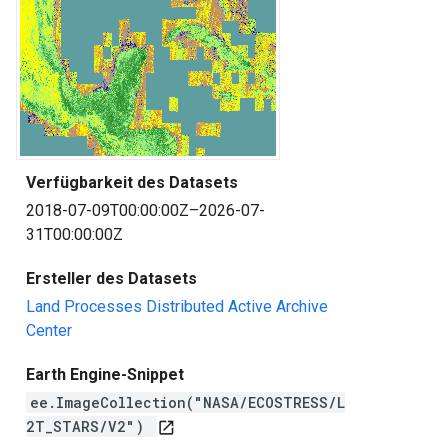
Verfügbarkeit des Datasets
2018-07-09T00:00:00Z–2026-07-
31T00:00:00Z
Ersteller des Datasets
Land Processes Distributed Active Archive
Center
Earth Engine-Snippet
ee.ImageCollection("NASA/ECOSTRESS/L
2T_STARS/V2")
open_in_new