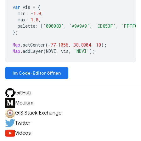
var
vis
=
{
min
:
-
1.0
,
max
:
1.0
,
palette
:
[
'00008B'
,
'A9A9A9'
,
'CD853F'
,
'FFFF00
};
Map
.
setCenter
(
-
77.1056
,
38.8904
,
10
);
Map
.
addLayer
(
NDVI
,
vis
,
'NDVI'
);
Im Code-Editor öffnen
GitHub
Medium
GIS Stack Exchange
Twitter
Videos