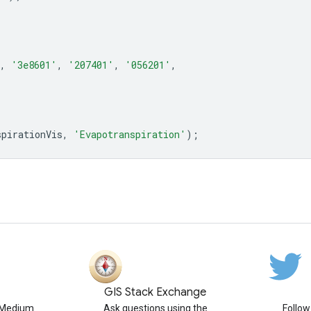
,
'3e8601'
,
'207401'
,
'056201'
,
spirationVis
,
'Evapotranspiration'
);
GIS Stack Exchange
n Medium
Ask questions using the
Follo