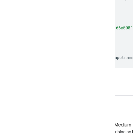
var
evapotranspirationVis
=
{
min
:
0
,
max
:
300
,
palette
:
[
'ffffff'
,
'fcd163'
,
'99b718'
,
'66a000'
'004c00'
,
'011301'
],
};
Map
.
setCenter
(
0
,
0
,
2
);
Map
.
addLayer
(
evapotranspiration
,
evapotran
Открыть в редакторе кода
GitHub
Medium
Earth Engine on GitHub
Follow our blog o