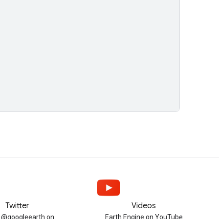
Twitter
Videos
w @googleearth on
Earth Engine on YouTube