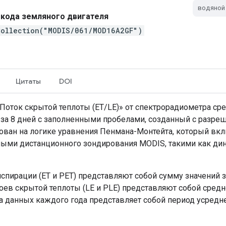
водяной
кода земляного двигателя
Collection("MODIS/061/MOD16A2GF")
Цитаты
DOI
оток скрытой теплоты (ET/LE)» от спектрорадиометра сре
 за 8 дней с заполненными пробелами, созданный с разреш
ован на логике уравнения Пенмана-Монтейта, который вк
ными дистанционного зондирования MODIS, такими как дин
спирации (ET и PET) представляют собой сумму значений з
лоев скрытой теплоты (LE и PLE) представляют собой средн
а данных каждого года представляет собой период усредн