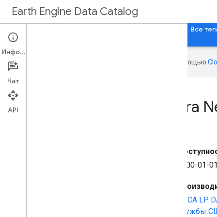
Earth Engine Data Catalog
Главная
Категории
Все наборы данных
Все тег
Информация
Эта страница переведена с помощью
Cl
Чат
MOD16A2GF
.
061: Terra 
API
Доступнос
2000-01-01
Производи
НАСА LP D
службы С