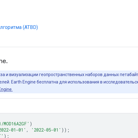
лгоритма (ATBD)
ne.
лиза и визуализации геопространственных наборов данных петаба
елей. Earth Engine бесплатна для использования в исследователь
ngine.
1/MOD16A2GF'
)
2022-01-01'
,
'2022-05-01'
));
T'
);