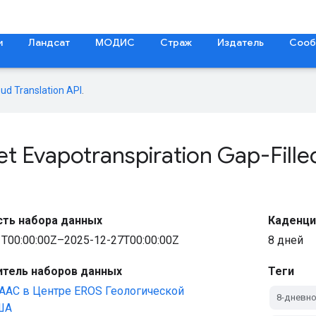
и
Ландсат
МОДИС
Страж
Издатель
Сооб
oud Translation API
.
Net Evapotranspiration Gap-Fil
ть набора данных
Каденци
T00:00:00Z–2025-12-27T00:00:00Z
8 дней
тель наборов данных
Теги
AAC в Центре EROS Геологической
8-дневн
ША