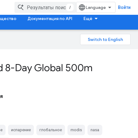
/
Войти
щество
Документация по API
Ещё
led 8-Day Global 500m
я
ое
испарение
глобальное
modis
nasa