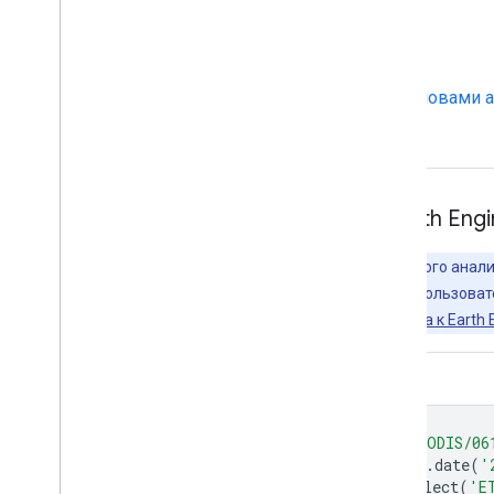
Документация:
Руководство пользователя
Документ с теоретическими основами а
Общая документация
Исследуйте мир с помощью Earth Engi
Важно:
Earth Engine — это платформа для научного ана
блага, так и для коммерческих и государственных пользоват
работы, пожалуйста,
зарегистрируйтесь для доступа к Earth E
Редактор кода (JavaScript)
var
dataset
=
ee
.
ImageCollection
(
'MODIS/06
.
filter
(
ee
.
Filter
.
date
(
'
var
evapotranspiration
=
dataset
.
select
(
'E