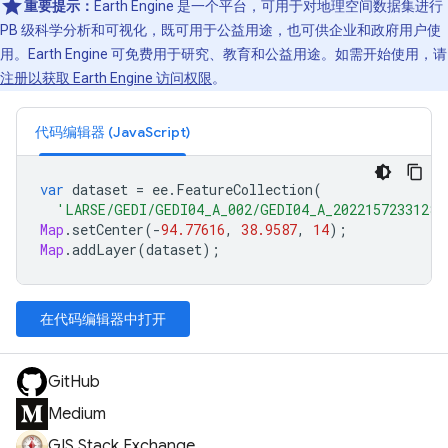
重要提示：
Earth Engine 是一个平台，可用于对地理空间数据集进行
PB 级科学分析和可视化，既可用于公益用途，也可供企业和政府用户使
用。Earth Engine 可免费用于研究、教育和公益用途。如需开始使用，请
注册以获取 Earth Engine 访问权限
。
代码编辑器 (JavaScript)
var
dataset
=
ee
.
FeatureCollection
(
'LARSE/GEDI/GEDI04_A_002/GEDI04_A_2022157233128_
Map
.
setCenter
(
-
94.77616
,
38.9587
,
14
);
Map
.
addLayer
(
dataset
);
在代码编辑器中打开
GitHub
Medium
GIS Stack Exchange