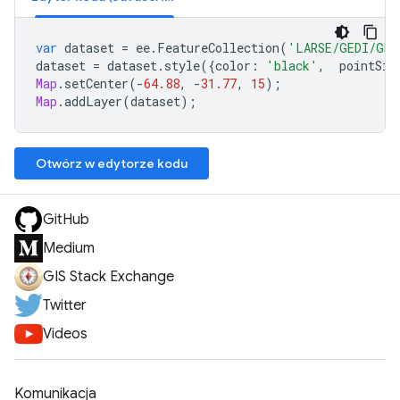
var
dataset
=
ee
.
FeatureCollection
(
'LARSE/GEDI/GED
dataset
=
dataset
.
style
({
color
:
'black'
,
pointSiz
Map
.
setCenter
(
-
64.88
,
-
31.77
,
15
);
Map
.
addLayer
(
dataset
);
Otwórz w edytorze kodu
GitHub
Medium
GIS Stack Exchange
Twitter
Videos
Komunikacja