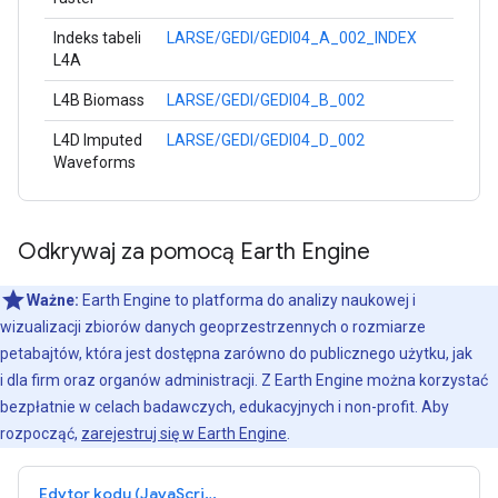
Indeks tabeli
LARSE/GEDI/GEDI04_A_002_INDEX
L4A
L4B Biomass
LARSE/GEDI/GEDI04_B_002
L4D Imputed
LARSE/GEDI/GEDI04_D_002
Waveforms
Odkrywaj za pomocą Earth Engine
Ważne:
Earth Engine to platforma do analizy naukowej i
wizualizacji zbiorów danych geoprzestrzennych o rozmiarze
petabajtów, która jest dostępna zarówno do publicznego użytku, jak
i dla firm oraz organów administracji. Z Earth Engine można korzystać
bezpłatnie w celach badawczych, edukacyjnych i non-profit. Aby
rozpocząć,
zarejestruj się w Earth Engine
.
Edytor kodu (JavaScript)