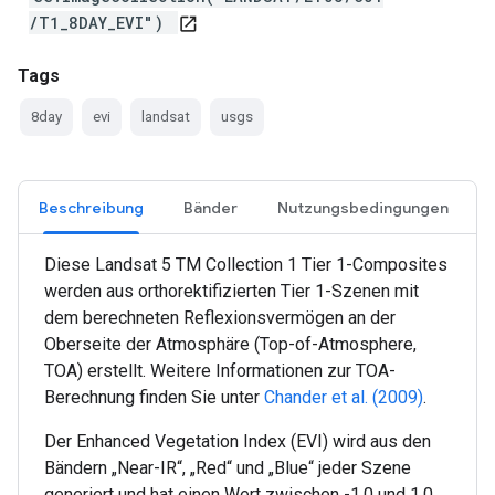
/T1_8DAY_EVI")
open_in_new
Tags
8day
evi
landsat
usgs
Beschreibung
Bänder
Nutzungsbedingungen
Diese Landsat 5 TM Collection 1 Tier 1-Composites
werden aus orthorektifizierten Tier 1-Szenen mit
dem berechneten Reflexionsvermögen an der
Oberseite der Atmosphäre (Top-of-Atmosphere,
TOA) erstellt. Weitere Informationen zur TOA-
Berechnung finden Sie unter
Chander et al. (2009)
.
Der Enhanced Vegetation Index (EVI) wird aus den
Bändern „Near-IR“, „Red“ und „Blue“ jeder Szene
generiert und hat einen Wert zwischen -1,0 und 1,0.