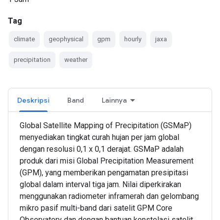
Tag
climate
geophysical
gpm
hourly
jaxa
precipitation
weather
Deskripsi
Band
Lainnya
Global Satellite Mapping of Precipitation (GSMaP)
menyediakan tingkat curah hujan per jam global
dengan resolusi 0,1 x 0,1 derajat. GSMaP adalah
produk dari misi Global Precipitation Measurement
(GPM), yang memberikan pengamatan presipitasi
global dalam interval tiga jam. Nilai diperkirakan
menggunakan radiometer inframerah dan gelombang
mikro pasif multi-band dari satelit GPM Core
Observatory dan dengan bantuan konstelasi satelit