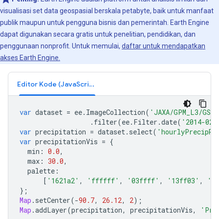
visualisasi set data geospasial berskala petabyte, baik untuk manfaat
publik maupun untuk pengguna bisnis dan pemerintah. Earth Engine
dapat digunakan secara gratis untuk penelitian, pendidikan, dan
penggunaan nonprofit. Untuk memulai,
daftar untuk mendapatkan
akses Earth Engine.
Editor Kode (JavaScript)
var
dataset
=
ee
.
ImageCollection
(
'JAXA/GPM_L3/GSMa
.
filter
(
ee
.
Filter
.
date
(
'2014-02-
var
precipitation
=
dataset
.
select
(
'hourlyPrecipRa
var
precipitationVis
=
{
min
:
0.0
,
max
:
30.0
,
palette
:
[
'1621a2'
,
'ffffff'
,
'03ffff'
,
'13ff03'
,
'e
};
Map
.
setCenter
(
-
90.7
,
26.12
,
2
);
Map
.
addLayer
(
precipitation
,
precipitationVis
,
'Pre