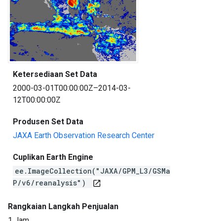
Ketersediaan Set Data
2000-03-01T00:00:00Z–2014-03-
12T00:00:00Z
Produsen Set Data
JAXA Earth Observation Research Center
Cuplikan Earth Engine
ee.ImageCollection("JAXA/GPM_L3/GSMa
P/v6/reanalysis")
open_in_new
Rangkaian Langkah Penjualan
1 Jam